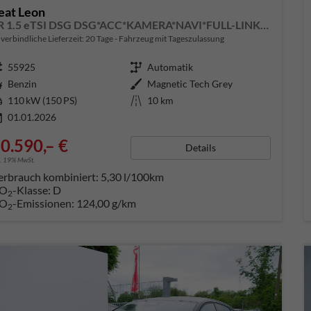
eat Leon
FR 1.5 eTSI DSG DSG*ACC*KAMERA*NAVI*FULL-LINK*LENKRADHEIZUNG*3-ZONE KLIMAAUTOMATIK
verbindliche Lieferzeit:
20 Tage
Fahrzeug mit Tageszulassung
ugnummer
55925
Getriebe
Automatik
aftstoff
Benzin
Außenfarbe
Magnetic Tech Grey
tung
110 kW (150 PS)
Kilometerstand
10 km
01.01.2026
0.590,– €
Details
l. 19% MwSt.
erbrauch kombiniert:
5,30 l/100km
O
-Klasse:
D
2
O
-Emissionen:
124,00 g/km
2