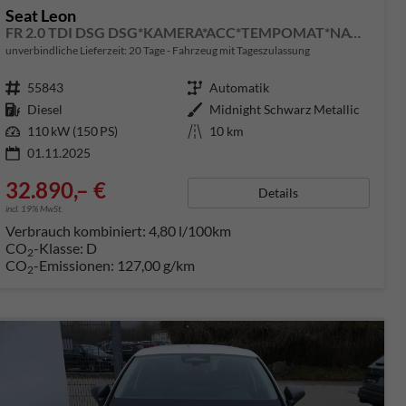
Seat Leon
FR 2.0 TDI DSG DSG*KAMERA*ACC*TEMPOMAT*NAVI*3-ZONE KLIMAAUTOMATIK*VIRTUAL COCKPIT*
unverbindliche Lieferzeit:
20 Tage
Fahrzeug mit Tageszulassung
Fahrzeugnummer
55843
Getriebe
Automatik
Kraftstoff
Diesel
Außenfarbe
Midnight Schwarz Metallic
Leistung
110 kW (150 PS)
Kilometerstand
10 km
01.11.2025
32.890,– €
Details
incl. 19% MwSt.
Verbrauch kombiniert:
4,80 l/100km
CO
-Klasse:
D
2
CO
-Emissionen:
127,00 g/km
2