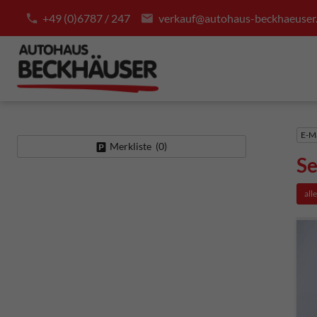
+49 (0)6787 / 247
verkauf@autohaus-beckhaeuser
E-Ma
Merkliste (
0
)
Se
all