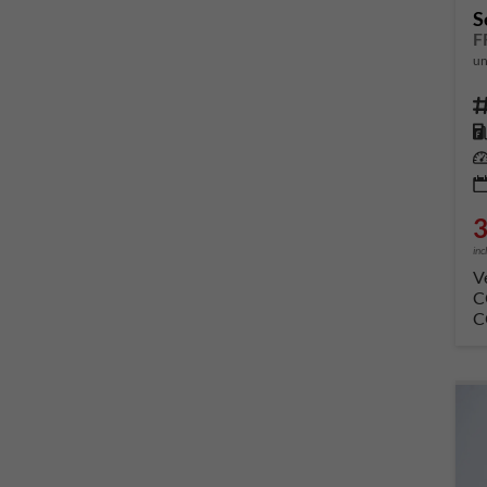
S
un
Fahrze
Kr
Leis
3
inc
V
C
C