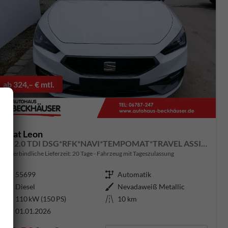
ab 324,– € mtl.
Seat Leon
FR 2.0 TDI DSG*RFK*NAVI*TEMPOMAT*TRAVEL ASSIST* FULL LINK* KEYLESS-GO*
unverbindliche Lieferzeit:
20 Tage
Fahrzeug mit Tageszulassung
Fahrzeugnummer
55699
Getriebe
Automatik
Kraftstoff
Diesel
Außenfarbe
Nevadaweiß Metallic
Leistung
110 kW (150 PS)
Kilometerstand
10 km
01.01.2026