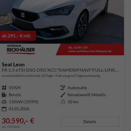
ab 295,– € mtl.
Seat Leon
FR 1.5 eTSI DSG DSG*ACC*KAMERA*NAVI*FULL-LINK*LENKRADHEIZUNG*3-ZONE KLIMAAUTOMATIK
unverbindliche Lieferzeit:
20 Tage
Fahrzeug mit Tageszulassung
Fahrzeugnummer
55924
Getriebe
Automatik
Kraftstoff
Benzin
Außenfarbe
Nevadaweiß Metallic
Leistung
110 kW (150 PS)
Kilometerstand
10 km
01.01.2026
30.590,– €
Details
incl. 19% MwSt.