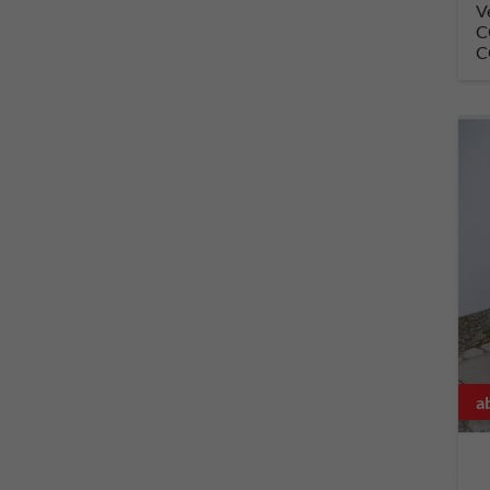
V
C
C
a