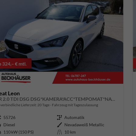
b 324,– € mtl.
eat Leon
FR 2.0 TDI DSG DSG*KAMERA*ACC*TEMPOMAT*NAVI*3-ZONE KLIMAAUTOMATIK*VIRTUAL COCKPIT*
verbindliche Lieferzeit:
20 Tage
Fahrzeug mit Tageszulassung
ugnummer
55726
Getriebe
Automatik
aftstoff
Diesel
Außenfarbe
Nevadaweiß Metallic
tung
110 kW (150 PS)
Kilometerstand
10 km