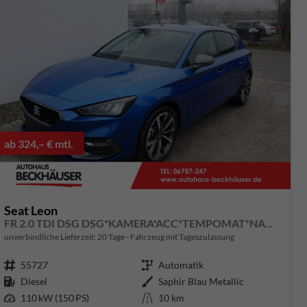
ab 324,– € mtl.
Seat Leon
FR 2.0 TDI DSG DSG*KAMERA*ACC*TEMPOMAT*NAVI*3-ZONE KLIMAAUTOMATIK*VIRTUAL COCKPIT*
unverbindliche Lieferzeit:
20 Tage
Fahrzeug mit Tageszulassung
Fahrzeugnummer
55727
Getriebe
Automatik
Kraftstoff
Diesel
Außenfarbe
Saphir Blau Metallic
Leistung
110 kW (150 PS)
Kilometerstand
10 km