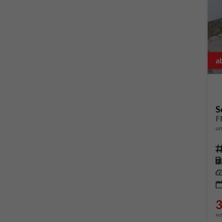
a
S
un
Fahrze
Kr
Leis
3
inc