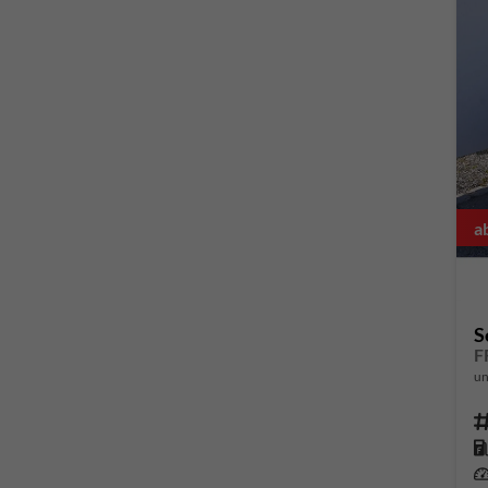
a
S
un
Fahrze
Kr
Leis