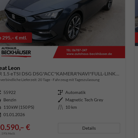
b 295,– € mtl.
eat Leon
FR 1.5 eTSI DSG DSG*ACC*KAMERA*NAVI*FULL-LINK*LENKRADHEIZUNG*3-ZONE KLIMAAUTOMATIK
verbindliche Lieferzeit:
20 Tage
Fahrzeug mit Tageszulassung
ugnummer
55922
Getriebe
Automatik
aftstoff
Benzin
Außenfarbe
Magnetic Tech Grey
tung
110 kW (150 PS)
Kilometerstand
10 km
01.01.2026
0.590,– €
Details
l. 19% MwSt.