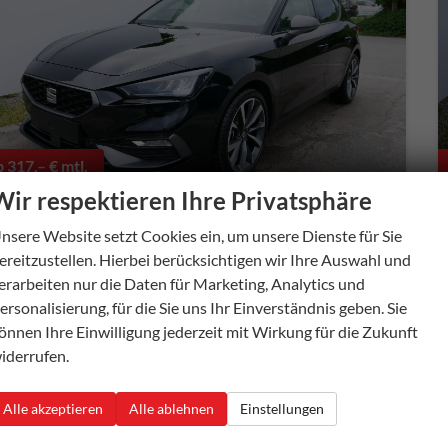
b 317,– € mtl.
Wir respektieren Ihre Privatsphäre
nsere Website setzt Cookies ein, um unsere Dienste für Sie
ereitzustellen. Hierbei berücksichtigen wir Ihre Auswahl und
eat Leon
FR 2.0 TDI DSG DSG*KAMERA*ACC*TEMPOMAT*NAVI*3-ZONE KLIMAAUTOMATIK*VIRTUAL COCKPIT*
erarbeiten nur die Daten für Marketing, Analytics und
verbindliche Lieferzeit:
20 Tage
Fahrzeug mit Tageszulassung
ersonalisierung, für die Sie uns Ihr Einverständnis geben. Sie
önnen Ihre Einwilligung jederzeit mit Wirkung für die Zukunft
ugnummer
55975
Getriebe
Automatik
iderrufen.
aftstoff
Diesel
Außenfarbe
Midnight Schwarz Metallic
tung
110 kW (150 PS)
Kilometerstand
10 km
Alle akzeptieren
Alle ablehnen
Einstellungen
01.11.2025