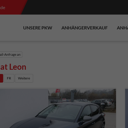
.de
UNSERE PKW
ANHÄNGERVERKAUF
ANH
il-Anfrage an
at Leon
e
FR
Weitere