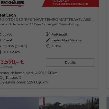
eat Leon
FR 2.0 TDI DSG*RFK*NAVI*TEMPOMAT*TRAVEL ASSIST* FULL LINK* KEYLESS-GO*
verbindliche Lieferzeit:
20 Tage
Fahrzeug mit Tageszulassung
ugnummer
55700
Getriebe
Automatik
aftstoff
Diesel
Außenfarbe
Saphir Blau Metallic
tung
110 kW (150 PS)
Kilometerstand
10 km
01.01.2026
3.590,– €
Details
l. 19% MwSt.
erbrauch kombiniert:
4,90 l/100km
O
-Klasse:
D
2
O
-Emissionen:
129,00 g/km
2