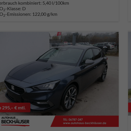
erbrauch kombiniert:
5,40 l/100km
O
-Klasse:
D
2
O
-Emissionen:
122,00 g/km
2
b 295,– € mtl.