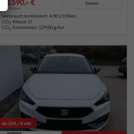
33.590,– €
Details
incl. 19% MwSt.
Verbrauch kombiniert:
4,90 l/100km
CO
-Klasse:
D
2
CO
-Emissionen:
129,00 g/km
2
ab 324,– € mtl.