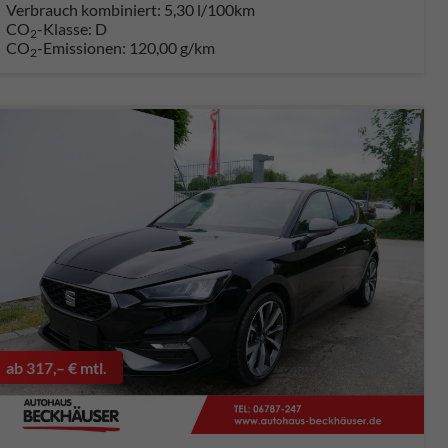
Verbrauch kombiniert:
5,30 l/100km
CO
-Klasse:
D
2
CO
-Emissionen:
120,00 g/km
2
ab 317,– € mtl.