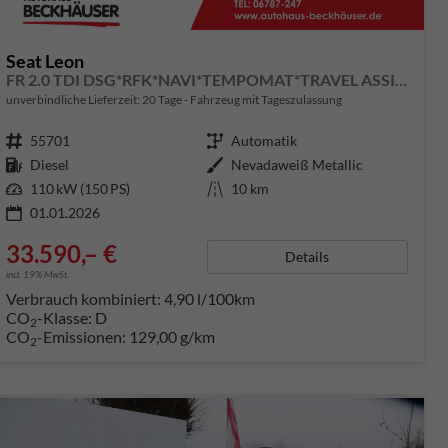
Seat Leon
FR 2.0 TDI DSG*RFK*NAVI*TEMPOMAT*TRAVEL ASSIST* FULL LINK* KEYLESS-GO*
unverbindliche Lieferzeit:
20 Tage
Fahrzeug mit Tageszulassung
Fahrzeugnummer
55701
Getriebe
Automatik
Kraftstoff
Diesel
Außenfarbe
Nevadaweiß Metallic
Leistung
110 kW (150 PS)
Kilometerstand
10 km
01.01.2026
33.590,– €
Details
incl. 19% MwSt.
Verbrauch kombiniert:
4,90 l/100km
CO
-Klasse:
D
2
CO
-Emissionen:
129,00 g/km
2