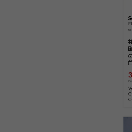
S
un
Fahrze
Kr
Leis
3
inc
V
C
C