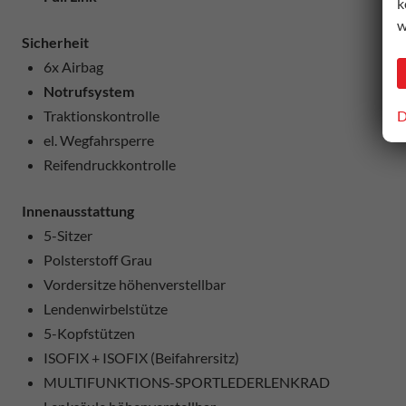
k
w
Sicherheit
6x Airbag
Notrufsystem
D
Traktionskontrolle
el. Wegfahrsperre
Reifendruckkontrolle
Innenausstattung
5-Sitzer
Polsterstoff Grau
Vordersitze höhenverstellbar
Lendenwirbelstütze
5-Kopfstützen
ISOFIX + ISOFIX (Beifahrersitz)
MULTIFUNKTIONS-SPORTLEDERLENKRAD