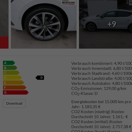
+9
Verbrauch kombiniert:
4,90 l/1
Verbrauch Innenstadt:
6,80 l/10
Verbrauch Stadtrand:
4,60 l/100
Verbrauch Landstraße:
4,00 l/1
Verbrauch Autobahn:
4,80 l/100
CO
-Emissionen:
129,00 g/km
2
CO
-Klasse:
D
2
Energiekosten bei 15.000 km pro
Download
Jahr:
1.183,35 €
CO2 Kosten (niedrig)
(Kosten
:
1.161,- €
Durchschnitt 10 Jahre)
CO2 Kosten (mittel)
(Kosten
:
2.757,38 €
Durchschnitt 10 Jahre)
CO2 Kosten (hoch)
(Kosten