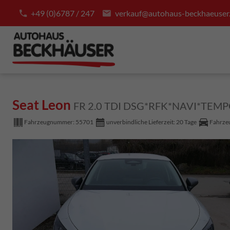
+49 (0)6787 / 247
verkauf@autohaus-beckhaeuser
Seat Leon
FR 2.0 TDI DSG*RFK*NAVI*TEMP
Fahrzeugnummer:
55701
unverbindliche Lieferzeit:
20 Tage
Fahrzeu