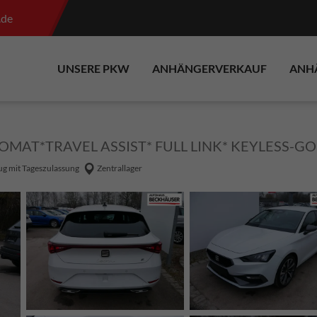
.de
UNSERE PKW
ANHÄNGERVERKAUF
ANH
OMAT*TRAVEL ASSIST* FULL LINK* KEYLESS-GO
g mit Tageszulassung
Zentrallager