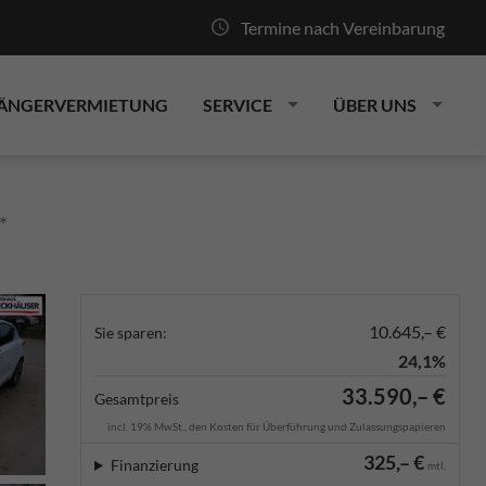
Termine nach Vereinbarung
ÄNGERVERMIETUNG
SERVICE
ÜBER UNS
*
10.645,– €
Sie sparen:
24,1%
33.590,– €
Gesamtpreis
incl. 19% MwSt., den Kosten für Überführung und Zulassungspapieren
325,– €
Finanzierung
mtl.