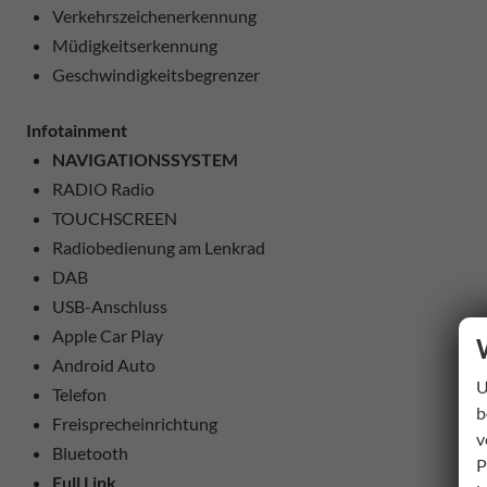
Verkehrszeichenerkennung
Müdigkeitserkennung
Geschwindigkeitsbegrenzer
Infotainment
NAVIGATIONSSYSTEM
RADIO Radio
TOUCHSCREEN
Radiobedienung am Lenkrad
DAB
USB-Anschluss
Apple Car Play
Android Auto
U
Telefon
b
Freisprecheinrichtung
v
Bluetooth
P
Full Link