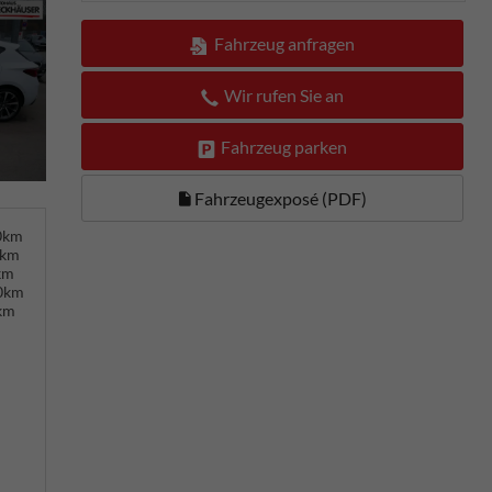
Fahrzeug anfragen
Wir rufen Sie an
Fahrzeug parken
Fahrzeugexposé (PDF)
00km
0km
km
00km
km