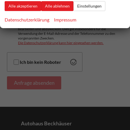
Alle akzeptieren
Alle ablehnen
Einstellungen
Ich willige ein, dass Autohaus Beckhäuser die von mir übermittelten
Informationen und Kontaktdaten dazu verwendet, um mit mir
Datenschutzerklärung
Impressum
anlässlich meiner Kontaktaufnahme in Verbindung zu treten, in
diesem Zusammenhang zu kommunizieren und meine Anfrage zu
bearbeiten und abzuwickeln. Dies gilt insbesondere für die
Verwendung der E-Mail-Adresse und der Telefonnummer zu den
vorgenannten Zwecken.
Die Datenschutzerklärung kann hier eingesehen werden.
Ich bin kein Roboter
Anfrage absenden
Autohaus Beckhäuser