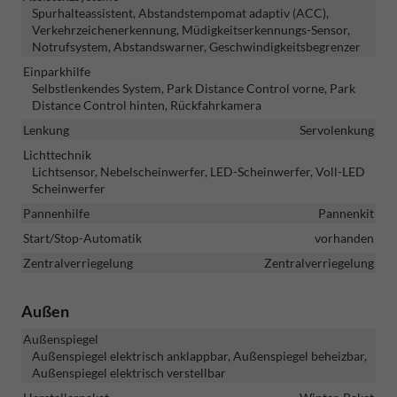
Spurhalteassistent, Abstandstempomat adaptiv (ACC),
Verkehrzeichenerkennung, Müdigkeitserkennungs-Sensor,
Notrufsystem, Abstandswarner, Geschwindigkeitsbegrenzer
Einparkhilfe
Selbstlenkendes System, Park Distance Control vorne, Park
Distance Control hinten, Rückfahrkamera
Lenkung
Servolenkung
Lichttechnik
Lichtsensor, Nebelscheinwerfer, LED-Scheinwerfer, Voll-LED
Scheinwerfer
Pannenhilfe
Pannenkit
Start/Stop-Automatik
vorhanden
Zentralverriegelung
Zentralverriegelung
Außen
Außenspiegel
Außenspiegel elektrisch anklappbar, Außenspiegel beheizbar,
Außenspiegel elektrisch verstellbar