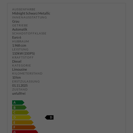
AUSSENFARBE
Midnight Schwarz Metallic
INNENAUSSTATTUNG
Grau
GETRIEBE
Automatik
SCHADSTOFFKLASSE
Euro 6
HUBRAUM
1.968 ccm
LEISTUNG
110 kW (150 PS)
KRAFTSTOFF
Diesel
KATEGORIE
Limousine
KILOMETERSTAND
10 km
ERSTZULASSUNG
01.11.2025
ZUSTAND
unfallfrei