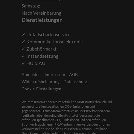
Samstag:
Nach Vereinbarung
Dienstleistungen
✓ Unfallschadenservice
✓ Kommunikationselektronik
✓ Zubehörmarkt
✓ Instandsetzung
✓ HU & AU
Anmelden
Impressum
AGB
Widerrufsbelehrung
Datenschutz
Cookie-Einstellungen
Weitere Informationen zum offiziellen Kraftstoffverbrauch und
zu den offiziellen spezifischen CO
-Emissionen und
2
gegebenenfalls zum Stromverbrauch neuer PKW können dem
'Leitfaden über den offiziellen Kraftstoffverbrauch, die
offiziellen spezifischen CO
-Emissionen und den offiziellen
2
Stromverbrauch neuer PKW' entnommen werden, der an allen
Verkaufsstellen und bei der 'Deutschen Automobil Treuhand
GmbH' unentgeltlich erhältlich ist unter www.dat.de.