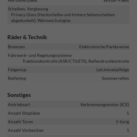
Herstellerpaket
Winter-Paket
Scheiben, Verglasung
Privacy Glass (Heckscheibe und hintere Seitenscheiben
abgedunkelt), Wärmeschutzglas
Räder & Technik
Bremsen
Elektronische Parkbremse
Fahrwerk- und Regelungssysteme
Traktionskontrolle (ASR/CTS/ETS), Reifendruckkontrolle
Felgentyp
Leichtmetallfelge
Reifentyp
Sommerreifen
Sonstiges
Antriebsart
Verbrennungsmotor (ICE)
Anzahl Sitzplätze
5
Anzahl Türen
5-türig
Anzahl Vorbesitzer
1