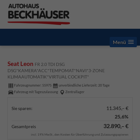
Menü
Seat Leon
FR 2.0 TDI DSG
DSG*KAMERA*ACC*TEMPOMAT*NAVI*3-ZONE
KLIMAAUTOMATIK*VIRTUAL COCKPIT*
Fahrzeugnummer:
55975
unverbindliche Lieferzeit:
20 Tage
Fahrzeug mit Tageszulassung
Zentrallager
11.345,– €
Sie sparen:
25,6%
32.890,– €
Gesamtpreis
incl. 19% MwSt., den Kosten für Überführung und Zulassungspapieren