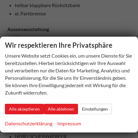
teilbar klappbare Rücksitzbank
el. Parkbremse
Aussenausstattung
5-trg.
Wir respektieren Ihre Privatsphäre
el. Fensterheber vorne + hinten
abgedunkelte Heckscheiben
Unsere Website setzt Cookies ein, um unsere Dienste für Sie
el. heranklappbare und beheizbare Außenspiegel
bereitzustellen. Hierbei berücksichtigen wir Ihre Auswahl
und verarbeiten nur die Daten für Marketing, Analytics und
Colorverglasung
Personalisierung, für die Sie uns Ihr Einverständnis geben.
Sie können Ihre Einwilligung jederzeit mit Wirkung für die
Licht und Sicht
Zukunft widerrufen.
LED-SCHEINWERFER (VOLL)
LED-Heckleuchten
Alle akzeptieren
Alle ablehnen
Einstellungen
Lichtautomatik
Coming-Home-Funktion
Datenschutzerklärung
Impressum
Leaving-Home-Funktion
NEBELSCHEINWERFER