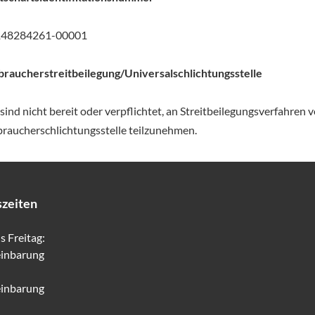
48284261-00001
braucherstreitbeilegung/Universalschlichtungsstelle
sind nicht bereit oder verpflichtet, an Streitbeilegungsverfahren v
braucherschlichtungsstelle teilzunehmen.
szeiten
s Freitag:
einbarung
einbarung