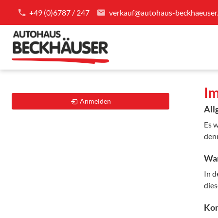
+49 (0)6787 / 247
verkauf@autohaus-beckhaeuser
I
Anmelden
All
Es w
denn
Wa
In 
dies
Kon