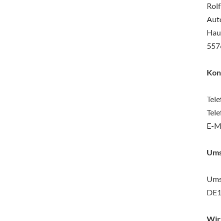
Rol
Aut
Hau
557
Kon
Tel
Tel
E-M
Ums
Ums
DE1
Wir