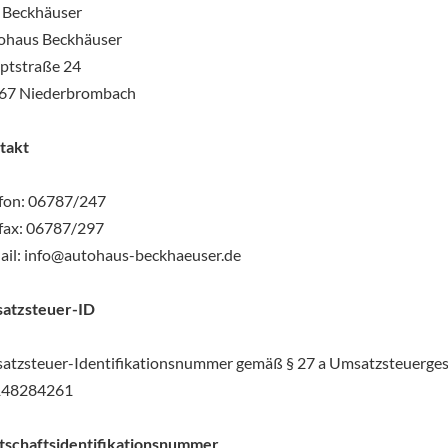
f Beckhäuser
ohaus Beckhäuser
ptstraße 24
67 Niederbrombach
takt
efon: 06787/247
efax: 06787/297
ail: info@autohaus-beckhaeuser.de
atzsteuer-ID
atzsteuer-Identifikationsnummer gemäß § 27 a Umsatzsteuerges
48284261
tschaftsidentifikationsnummer