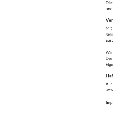
Dies
und 
Ver
Mit 
geli
ausd
Wir 
Desh
Eige
Haf
Alle
wer
Imp