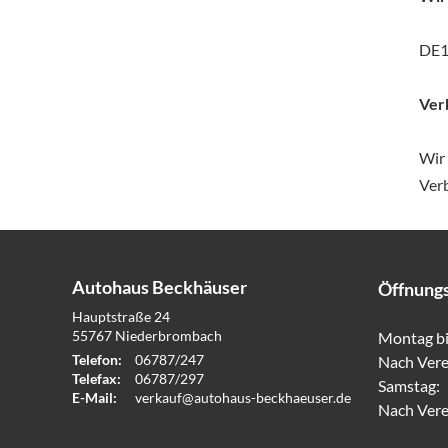
DE1
Ver
Wir 
Ver
Autohaus Beckhäuser
Öffnung
Hauptstraße 24
55767
Niederbrombach
Montag bi
Telefon:
06787/247
Nach Ver
Telefax:
06787/297
Samstag:
E-Mail:
verkauf@autohaus-beckhaeuser.de
Nach Ver