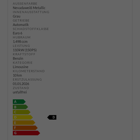
AUSSENFARBE
Nevadaweiß Metallic
INNENAUSSTATTUNG
Grau
GETRIEBE
Automatik
SCHADSTOFFKLASSE
Euro 6
HUBRAUM
1.498 ccm
LEISTUNG
110 kW (150 PS)
KRAFTSTOFF
Benzin
KATEGORIE
Limousine
KILOMETERSTAND
10 km
ERSTZULASSUNG
01.01.2026
ZUSTAND
unfallfrei