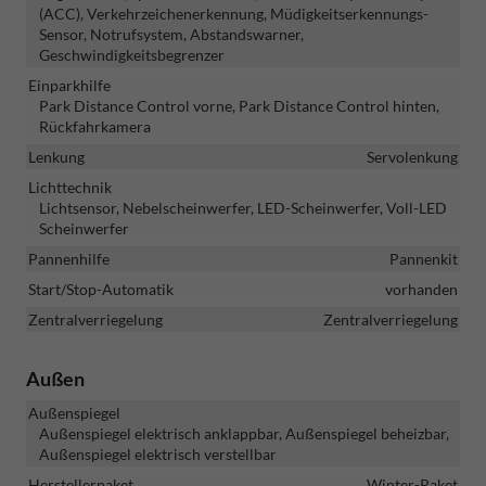
(ACC), Verkehrzeichenerkennung, Müdigkeitserkennungs-
Sensor, Notrufsystem, Abstandswarner,
Geschwindigkeitsbegrenzer
Einparkhilfe
Park Distance Control vorne, Park Distance Control hinten,
Rückfahrkamera
Lenkung
Servolenkung
Lichttechnik
Lichtsensor, Nebelscheinwerfer, LED-Scheinwerfer, Voll-LED
Scheinwerfer
Pannenhilfe
Pannenkit
Start/Stop-Automatik
vorhanden
Zentralverriegelung
Zentralverriegelung
Außen
Außenspiegel
Außenspiegel elektrisch anklappbar, Außenspiegel beheizbar,
Außenspiegel elektrisch verstellbar
Herstellerpaket
Winter-Paket