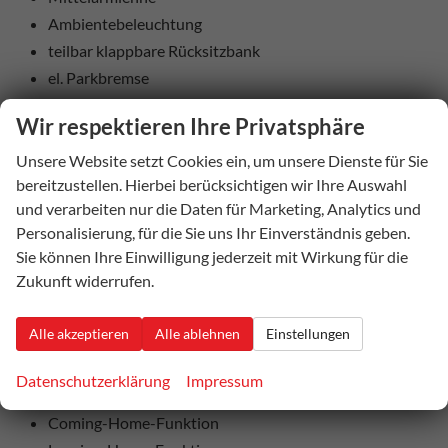
Ambientebeleuchtung
teilbar klappbare Rücksitzbank
el. Parkbremse
Wir respektieren Ihre Privatsphäre
Aussenausstattung
5-trg.
Unsere Website setzt Cookies ein, um unsere Dienste für Sie
el. Fensterheber vorne + hinten
bereitzustellen. Hierbei berücksichtigen wir Ihre Auswahl
und verarbeiten nur die Daten für Marketing, Analytics und
el. heranklappbare und beheizbare Außenspiegel
Personalisierung, für die Sie uns Ihr Einverständnis geben.
Colorverglasung
Sie können Ihre Einwilligung jederzeit mit Wirkung für die
Regensensor
Zukunft widerrufen.
Licht und Sicht
Alle akzeptieren
Alle ablehnen
Einstellungen
LED-SCHEINWERFER (VOLL)
LED-Heckleuchten
Datenschutzerklärung
Impressum
Lichtautomatik
Coming-Home-Funktion