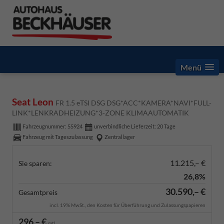
Menü
Seat Leon
FR 1.5 eTSI DSG DSG*ACC*KAMERA*NAVI*FULL-
LINK*LENKRADHEIZUNG*3-ZONE KLIMAAUTOMATIK
Fahrzeugnummer:
55924
unverbindliche Lieferzeit:
20 Tage
Fahrzeug mit Tageszulassung
Zentrallager
11.215,– €
Sie sparen:
26,8%
30.590,– €
Gesamtpreis
incl. 19% MwSt., den Kosten für Überführung und Zulassungspapieren
296,– €
mtl.