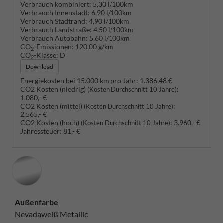
Verbrauch kombiniert:
5,30 l/100km
Verbrauch Innenstadt:
6,90 l/100km
Verbrauch Stadtrand:
4,90 l/100km
Verbrauch Landstraße:
4,50 l/100km
Verbrauch Autobahn:
5,60 l/100km
CO
-Emissionen:
120,00 g/km
2
CO
-Klasse:
D
2
Download
Energiekosten bei 15.000 km pro Jahr:
1.386,48 €
CO2 Kosten (niedrig)
:
(Kosten Durchschnitt 10 Jahre)
1.080,- €
CO2 Kosten (mittel)
:
(Kosten Durchschnitt 10 Jahre)
2.565,- €
CO2 Kosten (hoch)
:
3.960,- €
(Kosten Durchschnitt 10 Jahre)
Jahressteuer:
81,- €
Außenfarbe
Nevadaweiß Metallic