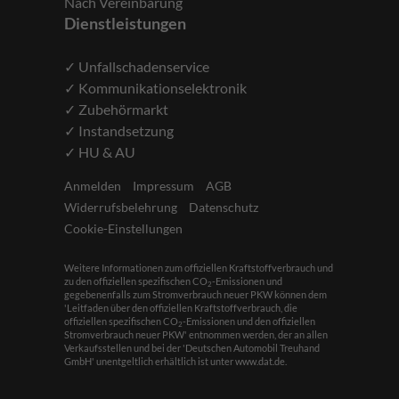
Nach Vereinbarung
Dienstleistungen
✓ Unfallschadenservice
✓ Kommunikationselektronik
✓ Zubehörmarkt
✓ Instandsetzung
✓ HU & AU
Anmelden
Impressum
AGB
Widerrufsbelehrung
Datenschutz
Cookie-Einstellungen
Weitere Informationen zum offiziellen Kraftstoffverbrauch und
zu den offiziellen spezifischen CO
-Emissionen und
2
gegebenenfalls zum Stromverbrauch neuer PKW können dem
'Leitfaden über den offiziellen Kraftstoffverbrauch, die
offiziellen spezifischen CO
-Emissionen und den offiziellen
2
Stromverbrauch neuer PKW' entnommen werden, der an allen
Verkaufsstellen und bei der 'Deutschen Automobil Treuhand
GmbH' unentgeltlich erhältlich ist unter www.dat.de.