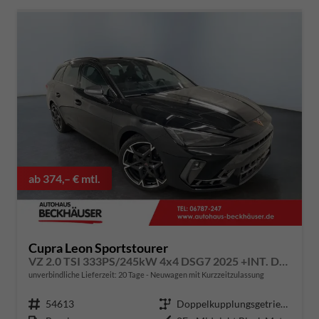
ab 374,– € mtl.
Cupra Leon Sportstourer
VZ 2.0 TSI 333PS/245kW 4x4 DSG7 2025 +INT. DRIVE+MATRIX+AHK+Erweiterte Garantie.
unverbindliche Lieferzeit:
20 Tage
Neuwagen mit Kurzzeitzulassung
Fahrzeugnummer
54613
Getriebe
Doppelkupplungsgetriebe (DSG)