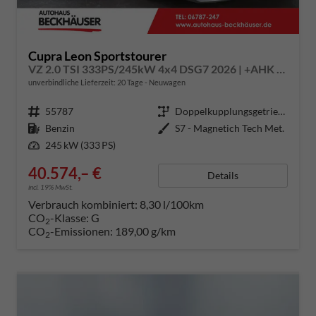
Cupra Leon Sportstourer
VZ 2.0 TSI 333PS/245kW 4x4 DSG7 2026 | +AHK +NAVI +Matrix +Immersive +5J Erw. Garantie
unverbindliche Lieferzeit:
20 Tage
Neuwagen
Fahrzeugnummer
55787
Getriebe
Doppelkupplungsgetriebe (DSG)
Kraftstoff
Benzin
Außenfarbe
S7 - Magnetich Tech Met.
Leistung
245 kW (333 PS)
40.574,– €
Details
incl. 19% MwSt.
Verbrauch kombiniert:
8,30 l/100km
CO
-Klasse:
G
2
CO
-Emissionen:
189,00 g/km
2