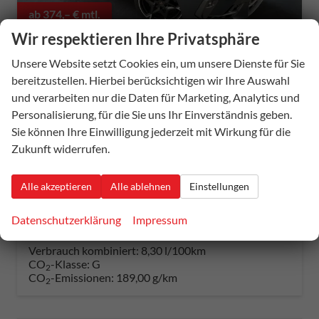
ab 374,– € mtl.
Wir respektieren Ihre Privatsphäre
Unsere Website setzt Cookies ein, um unsere Dienste für Sie
bereitzustellen. Hierbei berücksichtigen wir Ihre Auswahl
Cupra Leon Sportstourer
VZ 2.0 TSI 333PS/245kW 4x4 DSG7 2025 +INT. DRIVE+MATRIX+AHK+Erweiterte Garantie.
und verarbeiten nur die Daten für Marketing, Analytics und
unverbindliche Lieferzeit:
20 Tage
Neuwagen mit Kurzzeitzulassung
Personalisierung, für die Sie uns Ihr Einverständnis geben.
Sie können Ihre Einwilligung jederzeit mit Wirkung für die
Fahrzeugnummer
54614
Getriebe
Doppelkupplungsgetriebe (DSG)
Zukunft widerrufen.
Kraftstoff
Benzin
Außenfarbe
S7 - Magnetich Tech Met.
Leistung
245 kW (333 PS)
Kilometerstand
25 km
Alle akzeptieren
Alle ablehnen
Einstellungen
31.07.2025
38.789,– €
Datenschutzerklärung
Impressum
Details
incl. 19% MwSt.
Verbrauch kombiniert:
8,30 l/100km
CO
-Klasse:
G
2
CO
-Emissionen:
189,00 g/km
2