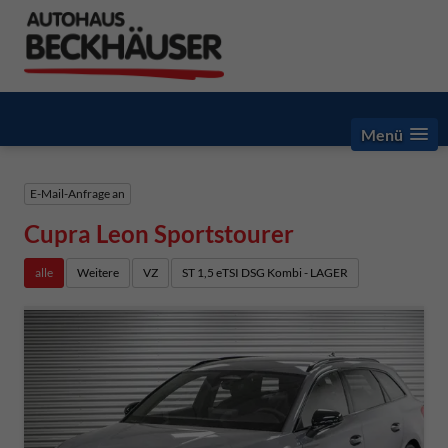
Menü
E-Mail-Anfrage an
Cupra Leon Sportstourer
alle
Weitere
VZ
ST 1,5 eTSI DSG Kombi - LAGER