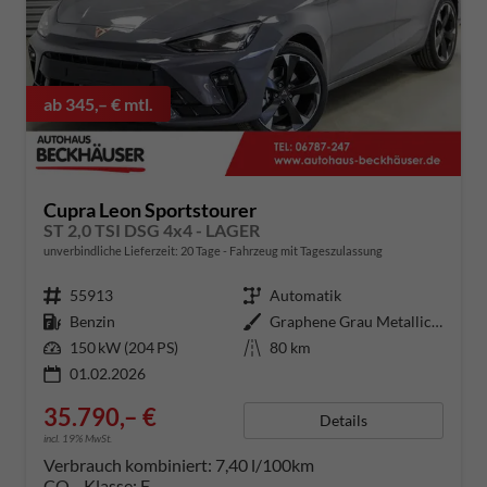
ab 345,– € mtl.
Cupra Leon Sportstourer
ST 2,0 TSI DSG 4x4 - LAGER
unverbindliche Lieferzeit:
20 Tage
Fahrzeug mit Tageszulassung
Fahrzeugnummer
55913
Getriebe
Automatik
Kraftstoff
Benzin
Außenfarbe
Graphene Grau Metallic (R6)
Leistung
150 kW (204 PS)
Kilometerstand
80 km
01.02.2026
35.790,– €
Details
incl. 19% MwSt.
Verbrauch kombiniert:
7,40 l/100km
CO
-Klasse:
F