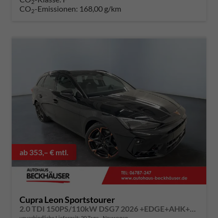
2
CO
-Emissionen:
168,00 g/km
2
ab 353,– € mtl.
Cupra Leon Sportstourer
2.0 TDI 150PS/110kW DSG7 2026 +EDGE+AHK+DYNAMIC DESIGN+INTEL. DRIVE+ERW. GARANTIE+NOTRAD
unverbindliche Lieferzeit:
20 Tage
Neuwagen