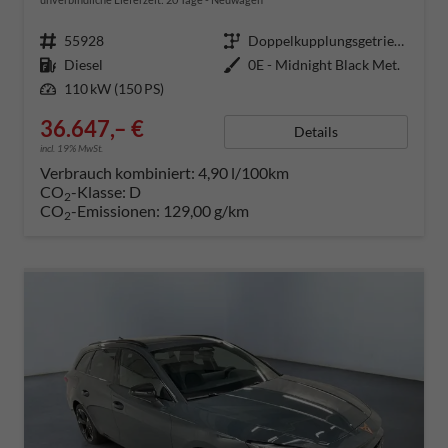
Fahrzeugnummer
55928
Getriebe
Doppelkupplungsgetriebe (DSG)
Kraftstoff
Diesel
Außenfarbe
0E - Midnight Black Met.
Leistung
110 kW (150 PS)
36.647,– €
Details
incl. 19% MwSt.
Verbrauch kombiniert:
4,90 l/100km
CO
-Klasse:
D
2
CO
-Emissionen:
129,00 g/km
2