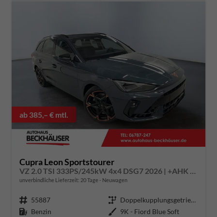
ab 385,– € mtl.
Cupra Leon Sportstourer
VZ 2.0 TSI 333PS/245kW 4x4 DSG7 2026 | +AHK +NAVI +Matrix +Immersive +5J Erw. Garantie
unverbindliche Lieferzeit:
20 Tage
Neuwagen
Fahrzeugnummer
55887
Getriebe
Doppelkupplungsgetriebe (DSG)
Kraftstoff
Benzin
Außenfarbe
9K - Fiord Blue Soft