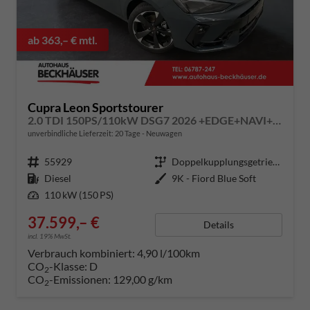
ab 363,– € mtl.
Cupra Leon Sportstourer
2.0 TDI 150PS/110kW DSG7 2026 +EDGE+NAVI+AHK+MATRIX+360+DYNAMIC DESIGN+INTELLIGENT DRIVE+
unverbindliche Lieferzeit:
20 Tage
Neuwagen
Fahrzeugnummer
55929
Getriebe
Doppelkupplungsgetriebe (DSG)
Kraftstoff
Diesel
Außenfarbe
9K - Fiord Blue Soft
Leistung
110 kW (150 PS)
37.599,– €
Details
incl. 19% MwSt.
Verbrauch kombiniert:
4,90 l/100km
CO
-Klasse:
D
2
CO
-Emissionen:
129,00 g/km
2