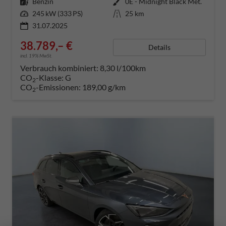
Kraftstoff
Benzin
Außenfarbe
0E - Midnight Black Met.
Leistung
245 kW (333 PS)
Kilometerstand
25 km
31.07.2025
38.789,– €
Details
incl. 19% MwSt.
Verbrauch kombiniert:
8,30 l/100km
CO
-Klasse:
G
2
CO
-Emissionen:
189,00 g/km
2