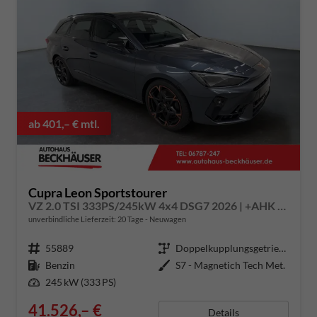
ab 401,– € mtl.
Cupra Leon Sportstourer
VZ 2.0 TSI 333PS/245kW 4x4 DSG7 2026 | +AHK +PANO +NAVI +Matrix +Immersive +5J Erw. Garantie
unverbindliche Lieferzeit:
20 Tage
Neuwagen
Fahrzeugnummer
55889
Getriebe
Doppelkupplungsgetriebe (DSG)
Kraftstoff
Benzin
Außenfarbe
S7 - Magnetich Tech Met.
Leistung
245 kW (333 PS)
41.526,– €
Details