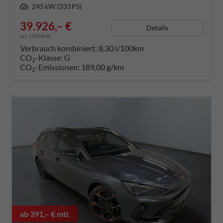
Leistung
245 kW (333 PS)
39.926,– €
Details
incl. 19% MwSt.
Verbrauch kombiniert:
8,30 l/100km
CO
-Klasse:
G
2
CO
-Emissionen:
189,00 g/km
2
ab 391,– € mtl.