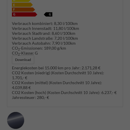
Verbrauch kombiniert:
8,30 l/100km
Verbrauch Innenstadt:
11,80 l/100km
Verbrauch Stadtrand:
8,60 l/100km
Verbrauch Landstraße:
7,20 l/100km
Verbrauch Autobahn:
7,90 l/100km
CO
-Emissionen:
189,00 g/km
2
CO
-Klasse:
G
2
Download
Energiekosten bei 15.000 km pro Jahr:
2.171,28 €
CO2 Kosten (niedrig)
:
(Kosten Durchschnitt 10 Jahre)
1.701,- €
CO2 Kosten (mittel)
:
(Kosten Durchschnitt 10 Jahre)
4.039,88 €
CO2 Kosten (hoch)
:
6.237,- €
(Kosten Durchschnitt 10 Jahre)
Jahressteuer:
280,- €