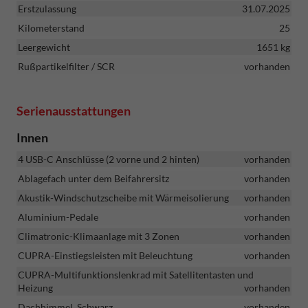
Erstzulassung
31.07.2025
Kilometerstand
25
Leergewicht
1651 kg
Rußpartikelfilter / SCR
vorhanden
Serienausstattungen
Innen
4 USB-C Anschlüsse (2 vorne und 2 hinten)
vorhanden
Ablagefach unter dem Beifahrersitz
vorhanden
Akustik-Windschutzscheibe mit Wärmeisolierung
vorhanden
Aluminium-Pedale
vorhanden
Climatronic-Klimaanlage mit 3 Zonen
vorhanden
CUPRA-Einstiegsleisten mit Beleuchtung
vorhanden
CUPRA-Multifunktionslenkrad mit Satellitentasten und
Heizung
vorhanden
Dachhimmel, Schwarz
vorhanden