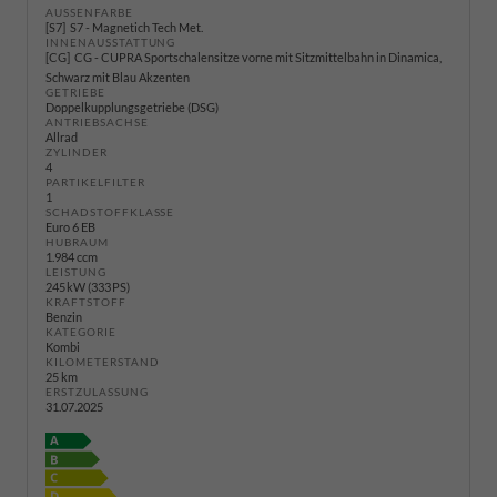
AUSSENFARBE
S7
S7 - Magnetich Tech Met.
INNENAUSSTATTUNG
CG
CG - CUPRA Sportschalensitze vorne mit Sitzmittelbahn in Dinamica,
Schwarz mit Blau Akzenten
GETRIEBE
Doppelkupplungsgetriebe (DSG)
ANTRIEBSACHSE
Allrad
ZYLINDER
4
PARTIKELFILTER
1
SCHADSTOFFKLASSE
Euro 6 EB
HUBRAUM
1.984 ccm
LEISTUNG
245 kW (333 PS)
KRAFTSTOFF
Benzin
KATEGORIE
Kombi
KILOMETERSTAND
25 km
ERSTZULASSUNG
31.07.2025