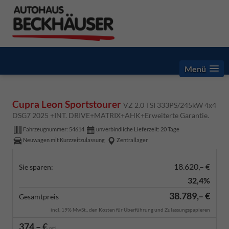
Menü
Cupra Leon Sportstourer
VZ 2.0 TSI 333PS/245kW 4x4
DSG7 2025 +INT. DRIVE+MATRIX+AHK+Erweiterte Garantie.
Fahrzeugnummer:
54614
unverbindliche Lieferzeit:
20 Tage
Neuwagen mit Kurzzeitzulassung
Zentrallager
18.620,– €
Sie sparen:
32,4%
38.789,– €
Gesamtpreis
incl. 19% MwSt., den Kosten für Überführung und Zulassungspapieren
374,– €
mtl.