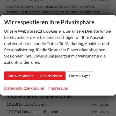
Elektrisch verstellbare Schalensitze vorn mit Dinamica-
Polsterung (Memory- und Lendenstütze nur für Fahrersitz)
vorhanden
Wir respektieren Ihre Privatsphäre
Fahrerprofilwahl
vorhanden
Unsere Website setzt Cookies ein, um unsere Dienste für Sie
Getönte Scheiben
vorhanden
bereitzustellen. Hierbei berücksichtigen wir Ihre Auswahl
Innenspiegel mit automatischer Abblendfunktion
vorhanden
und verarbeiten nur die Daten für Marketing, Analytics und
LED-Beleuchtung im Kofferraum
vorhanden
Personalisierung, für die Sie uns Ihr Einverständnis geben.
Leseleuchten (2 vorne und 2 hinten)
vorhanden
Sie können Ihre Einwilligung jederzeit mit Wirkung für die
Sitzheizung (Vordersitze)
vorhanden
Zukunft widerrufen.
Smart Wraparound-Ambientebeleuchtung
vorhanden
Sonnenblenden mit Licht und Spiegel
vorhanden
Alle akzeptieren
Alle ablehnen
Einstellungen
Vordersitzarmlehne
vorhanden
Datenschutzerklärung
Impressum
Infotainment & Kommunikation
10 Zoll Digitales Cockpit
vorhanden
12,9 Zoll Infotainment-Bildschirm
vorhanden