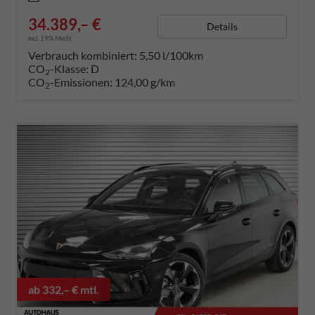
34.389,– €
Details
incl. 19% MwSt.
Verbrauch kombiniert:
5,50 l/100km
CO
-Klasse:
D
2
CO
-Emissionen:
124,00 g/km
2
ab 332,– € mtl.