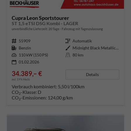
Cupra Leon Sportstourer
ST 1,5 eTSI DSG Kombi - LAGER
unverbindliche Lieferzeit:
20 Tage
Fahrzeug mit Tageszulassung
Fahrzeugnummer
55909
Getriebe
Automatik
Kraftstoff
Benzin
Außenfarbe
Midnight Black Metallic (0E)
Leistung
110 kW (150 PS)
Kilometerstand
80 km
01.02.2026
34.389,– €
Details
incl. 19% MwSt.
Verbrauch kombiniert:
5,50 l/100km
CO
-Klasse:
D
2
CO
-Emissionen:
124,00 g/km
2