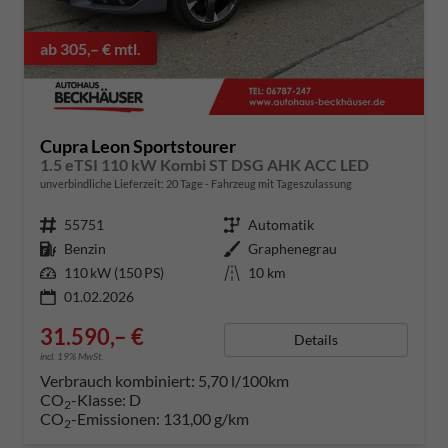
ab 305,– € mtl.
Cupra Leon Sportstourer
1.5 eTSI 110 kW Kombi ST DSG AHK ACC LED
unverbindliche Lieferzeit:
20 Tage
Fahrzeug mit Tageszulassung
Fahrzeugnummer
55751
Getriebe
Automatik
Kraftstoff
Benzin
Außenfarbe
Graphenegrau
Leistung
110 kW (150 PS)
Kilometerstand
10 km
01.02.2026
31.590,– €
Details
incl. 19% MwSt.
Verbrauch kombiniert:
5,70 l/100km
CO
-Klasse:
D
2
CO
-Emissionen:
131,00 g/km
2