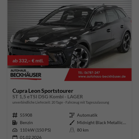
ab 332,– € mtl.
Cupra Leon Sportstourer
ST 1,5 eTSI DSG Kombi - LAGER
unverbindliche Lieferzeit:
20 Tage
Fahrzeug mit Tageszulassung
Fahrzeugnummer
55908
Getriebe
Automatik
Kraftstoff
Benzin
Außenfarbe
Midnight Black Metallic (0E)
Leistung
110 kW (150 PS)
Kilometerstand
80 km
01.02.2026