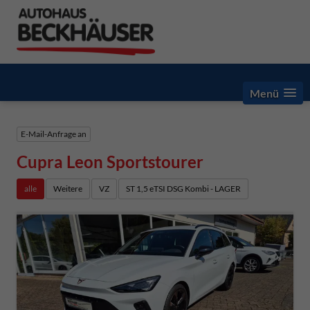
Menü
E-Mail-Anfrage an
Cupra Leon Sportstourer
alle
Weitere
VZ
ST 1,5 eTSI DSG Kombi - LAGER