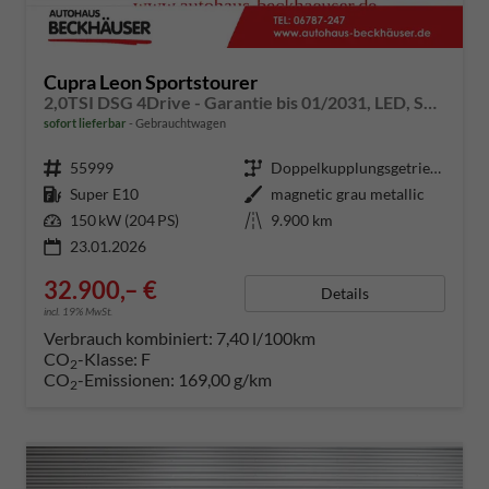
Cupra Leon Sportstourer
2,0TSI DSG 4Drive - Garantie bis 01/2031, LED, SHZ, Rückfahrkamera, AHK-Vorbereitung
sofort lieferbar
Gebrauchtwagen
Fahrzeugnummer
55999
Getriebe
Doppelkupplungsgetriebe (DSG)
Kraftstoff
Super E10
Außenfarbe
magnetic grau metallic
Leistung
150 kW (204 PS)
Kilometerstand
9.900 km
23.01.2026
32.900,– €
Details
incl. 19% MwSt.
Verbrauch kombiniert:
7,40 l/100km
CO
-Klasse:
F
2
CO
-Emissionen:
169,00 g/km
2