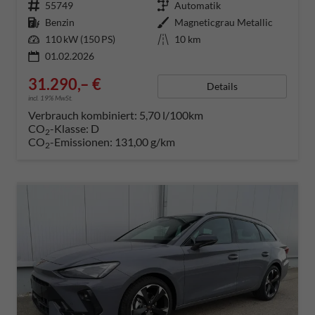
Fahrzeugnummer
55749
Getriebe
Automatik
Kraftstoff
Benzin
Außenfarbe
Magneticgrau Metallic
Leistung
110 kW (150 PS)
Kilometerstand
10 km
01.02.2026
31.290,– €
Details
incl. 19% MwSt.
Verbrauch kombiniert:
5,70 l/100km
CO
-Klasse:
D
2
CO
-Emissionen:
131,00 g/km
2