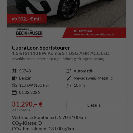
ab 302,– € mtl.
Cupra Leon Sportstourer
1.5 eTSI 110 kW Kombi ST DSG AHK ACC LED
unverbindliche Lieferzeit:
20 Tage
Fahrzeug mit Tageszulassung
Fahrzeugnummer
55748
Getriebe
Automatik
Kraftstoff
Benzin
Außenfarbe
Nevadaweiß Metallic
Leistung
110 kW (150 PS)
Kilometerstand
10 km
01.02.2026
31.290,– €
Details
incl. 19% MwSt.
Verbrauch kombiniert:
5,70 l/100km
CO
-Klasse:
D
2
CO
-Emissionen:
131,00 g/km
2