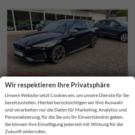
ab 317,– € mtl.
Wir respektieren Ihre Privatsphäre
Unsere Website setzt Cookies ein, um unsere Dienste für Sie
bereitzustellen. Hierbei berücksichtigen wir Ihre Auswahl
Cupra Leon Sportstourer
und verarbeiten nur die Daten für Marketing, Analytics und
VZ 2,0TSI DSG 4Drive - AHK, SHZ
Personalisierung, für die Sie uns Ihr Einverständnis geben.
sofort lieferbar
Gebrauchtwagen
Sie können Ihre Einwilligung jederzeit mit Wirkung für die
Zukunft widerrufen.
Fahrzeugnummer
54240
Getriebe
Doppelkupplungsgetriebe (DSG)