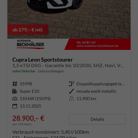
ab 279,– € mtl.
Cupra Leon Sportstourer
1,5 eTSI DSG - Garantie bis 10/2030, SHZ, Navi, Voll-LED, AHK-Vorbereitung, el. HK
sofort lieferbar
Gebrauchtwagen
Fahrzeugnummer
55998
Getriebe
Doppelkupplungsgetriebe (DSG)
Kraftstoff
Super E10
Außenfarbe
nevada weiß metallic
Leistung
110 kW (150 PS)
Kilometerstand
11.900 km
13.11.2025
28.900,– €
Details
incl. 19% MwSt.
Verbrauch kombiniert:
5,40 l/100km
CO
-Emissionen:
124,00 g/km