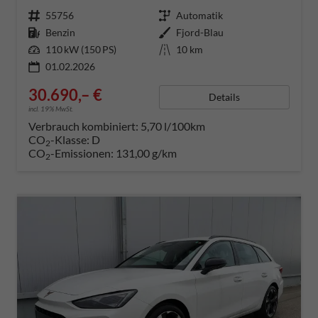
Fahrzeugnummer
55756
Getriebe
Automatik
Kraftstoff
Benzin
Außenfarbe
Fjord-Blau
Leistung
110 kW (150 PS)
Kilometerstand
10 km
01.02.2026
30.690,– €
Details
incl. 19% MwSt.
Verbrauch kombiniert:
5,70 l/100km
CO
-Klasse:
D
2
CO
-Emissionen:
131,00 g/km
2