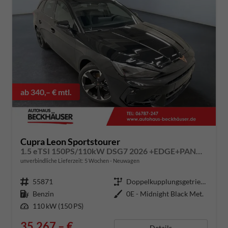
ab 340,– € mtl.
Cupra Leon Sportstourer
1.5 eTSI 150PS/110kW DSG7 2026 +EDGE+PANO+INTELLIGENT DRIVE
unverbindliche Lieferzeit:
5 Wochen
Neuwagen
Fahrzeugnummer
55871
Getriebe
Doppelkupplungsgetriebe (DSG)
Kraftstoff
Benzin
Außenfarbe
0E - Midnight Black Met.
Leistung
110 kW (150 PS)
35.267,– €
Details