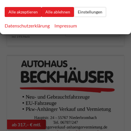
Kraftstoff
Super E10
Außenfarbe
mitternachtsschwarz metallic
Alle akzeptieren
Alle ablehnen
Einstellungen
Leistung
228 kW (310 PS)
Kilometerstand
12.000 km
30.08.2023
Datenschutzerklärung
Impressum
32.900,– €
Details
incl. 19% MwSt.
ab 317,– € mtl.