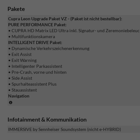
Pakete
Cupra Leon Upgrade Paket VZ - (Paket ist nicht bestellbar):
PURE PERFORMANCE Paket:
• CUPRA HD Matrix LED Ultra inkl. Signatur- und Zeremoniebeleu
• Multifunktionskamera
INTELLIGENT DRIVE Paket:
• Dynamische Verkehrszeichenerkennung
• Exit Assist
• Exit Warning
• Intelligenter Parkassistent
• Pre-Crash, vorne und hinten
• Side Assist
• Spurhalteassistent Plus
• Stauassistent
Navigation
(Paket
ist
nicht
Infotainment & Kommunikation
bestellbar)
IMMERSIVE by Sennheiser Soundsystem (nicht e-HYBRID)