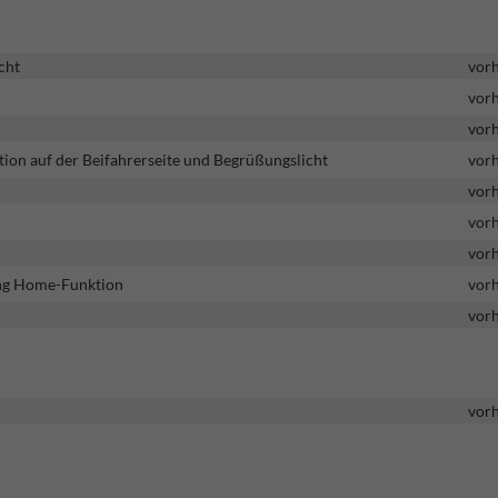
cht
vor
vor
vor
tion auf der Beifahrerseite und Begrüßungslicht
vor
vor
vor
vor
ing Home-Funktion
vor
vor
vor