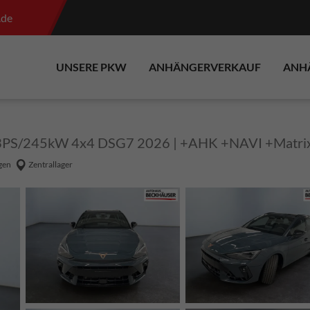
.de
UNSERE PKW
ANHÄNGERVERKAUF
ANH
3PS/245kW 4x4 DSG7 2026 | +AHK +NAVI +Matrix 
gen
Zentrallager