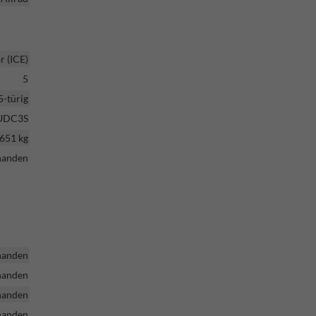
 (ICE)
5
5-türig
UDC3S
651 kg
handen
handen
handen
handen
handen