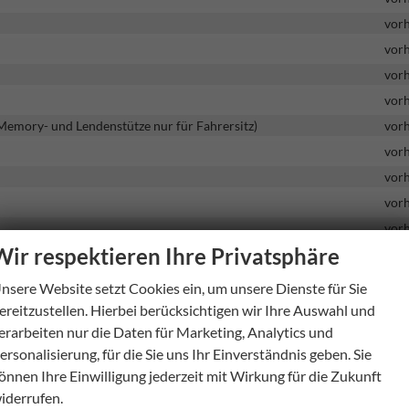
vor
vor
vor
vor
(Memory- und Lendenstütze nur für Fahrersitz)
vor
vor
vor
vor
vor
Wir respektieren Ihre Privatsphäre
vor
vor
nsere Website setzt Cookies ein, um unsere Dienste für Sie
vor
ereitzustellen. Hierbei berücksichtigen wir Ihre Auswahl und
vor
erarbeiten nur die Daten für Marketing, Analytics und
ersonalisierung, für die Sie uns Ihr Einverständnis geben. Sie
vor
önnen Ihre Einwilligung jederzeit mit Wirkung für die Zukunft
iderrufen.