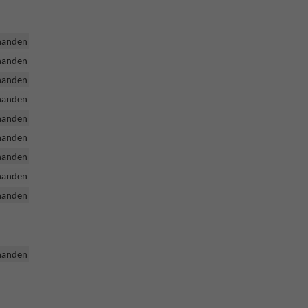
handen
handen
handen
handen
handen
handen
handen
handen
handen
handen