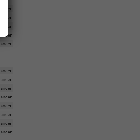
handen
handen
handen
handen
handen
handen
handen
handen
handen
handen
handen
handen
handen