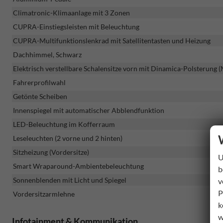
Climatronic-Klimaanlage mit 3 Zonen
CUPRA-Einstiegsleisten mit Beleuchtung
CUPRA-Multifunktionslenkrad mit Satellitentasten und Heizung
Dachhimmel, Schwarz
Elektrisch verstellbare Schalensitze vorn mit Dinamica-Polsterung 
Fahrerprofilwahl
Getönte Scheiben
Innenspiegel mit automatischer Abblendfunktion
LED-Beleuchtung im Kofferraum
Leseleuchten (2 vorne und 2 hinten)
Sitzheizung (Vordersitze)
U
Smart Wraparound-Ambientebeleuchtung
b
Sonnenblenden mit Licht und Spiegel
v
P
Vordersitzarmlehne
k
w
Infotainment & Kommunikation