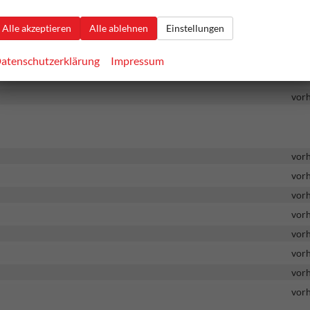
vor
Alle akzeptieren
Alle ablehnen
Einstellungen
vor
vor
atenschutzerklärung
Impressum
vor
vor
vor
vor
vor
vor
vor
vor
vor
vor