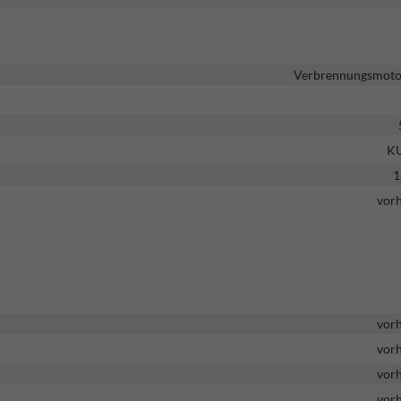
Verbrennungsmotor
K
1
vor
vor
vor
vor
vor