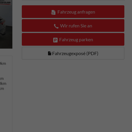
Fahrzeug anfragen
Wir rufen Sie an
Fahrzeug parken
Fahrzeugexposé (PDF)
00km
km
00km
km