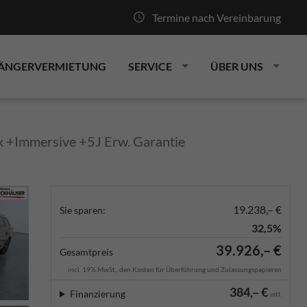
Termine nach Vereinbarung
ÄNGERVERMIETUNG
SERVICE
ÜBER UNS
+Immersive +5J Erw. Garantie
19.238,– €
Sie sparen:
32,5%
39.926,– €
Gesamtpreis
incl. 19% MwSt., den Kosten für Überführung und Zulassungspapieren
384,– €
Finanzierung
mtl.