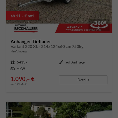
ab 11,– € mtl.
Anhänger Tieflader
Variant 220 XL - 214x124x60 cm 750kg
Neufahrzeug
Fahrzeugnummer
54137
Außenfarbe
auf Anfrage
Leistung
– kW
1.090,– €
Details
incl. 19% MwSt.