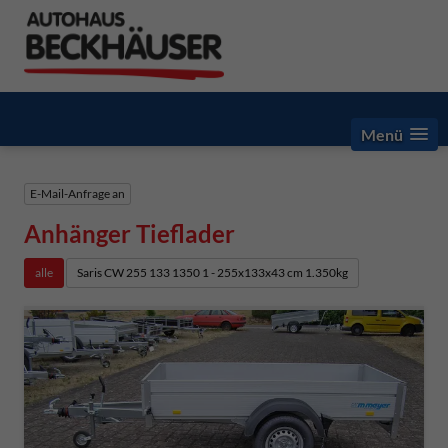
Menü
E-Mail-Anfrage an
Anhänger Tieflader
alle
Saris CW 255 133 1350 1 - 255x133x43 cm 1.350kg