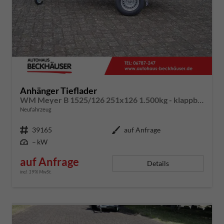
Anhänger Tieflader
WM Meyer B 1525/126 251x126 1.500kg - klappbare Vorderwand, 100km/h-Zulassung, Radstoßdämpfer
Neufahrzeug
Fahrzeugnummer
39165
Außenfarbe
auf Anfrage
Leistung
– kW
auf Anfrage
Details
incl. 19% MwSt.