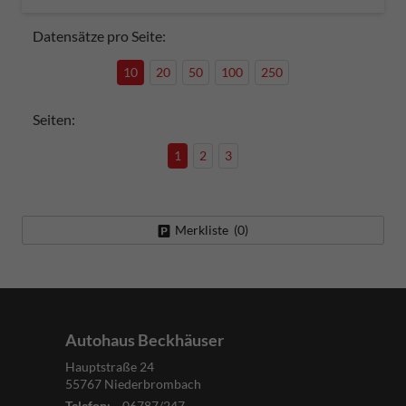
Datensätze pro Seite:
10
20
50
100
250
Seiten:
1
2
3
Merkliste (
0
)
Autohaus Beckhäuser
Hauptstraße 24
55767
Niederbrombach
Telefon:
06787/247