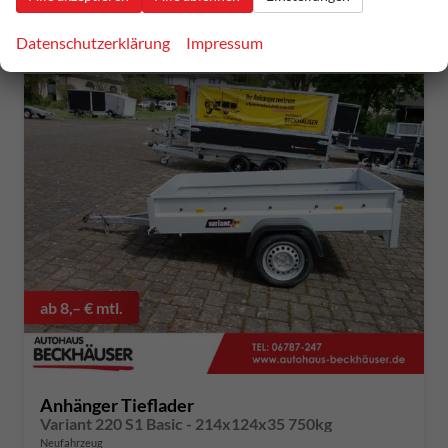
incl. 19% MwSt.
Datenschutzerklärung
Impressum
ab 8,– € mtl.
Anhänger Tieflader
Variant 220 S1 Basic - 214x124x35 750kg
Neufahrzeug