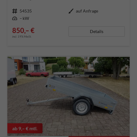
Fahrzeugnummer
54535
Außenfarbe
auf Anfrage
Leistung
– kW
850,– €
Details
incl. 19% MwSt.
ab 9,– € mtl.