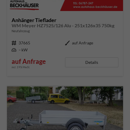
Anhänger Tieflader
WM Meyer HZ7525/126 Alu - 251x126x35 750kg
Neufahrzeug
Fahrzeugnummer
37665
Außenfarbe
auf Anfrage
Leistung
– kW
auf Anfrage
Details
incl. 19% MwSt.