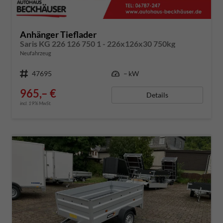
Anhänger Tieflader
Saris KG 226 126 750 1 - 226x126x30 750kg
Neufahrzeug
Fahrzeugnummer
47695
Leistung
– kW
965,– €
Details
incl. 19% MwSt.