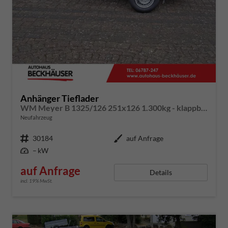
Anhänger Tieflader
WM Meyer B 1325/126 251x126 1.300kg - klappbare Vorderwand, 100km/h-Zulassung, Radstoßdämpfer
Neufahrzeug
Fahrzeugnummer
30184
Außenfarbe
auf Anfrage
Leistung
– kW
auf Anfrage
Details
incl. 19% MwSt.