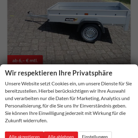
ab 6,– € mtl.
Wir respektieren Ihre Privatsphäre
Unsere Website setzt Cookies ein, um unsere Dienste für Sie
Anhänger Tieflader
bereitzustellen. Hierbei berücksichtigen wir Ihre Auswahl
Variant 511 S1 - 195x105x32 cm 750kg
und verarbeiten nur die Daten für Marketing, Analytics und
Neufahrzeug
Personalisierung, für die Sie uns Ihr Einverständnis geben.
Sie können Ihre Einwilligung jederzeit mit Wirkung für die
Fahrzeugnummer
54129
Außenfarbe
auf Anfrage
Zukunft widerrufen.
Leistung
– kW
650,– €
Details
Alle akzeptieren
Alle ablehnen
Einstellungen