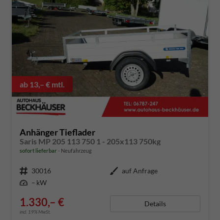
ab 13,– € mtl.
Anhänger Tieflader
Saris MP 205 113 750 1 - 205x113 750kg
sofort lieferbar
Neufahrzeug
Fahrzeugnummer
30016
Außenfarbe
auf Anfrage
Leistung
– kW
1.330,– €
Details
incl. 19% MwSt.