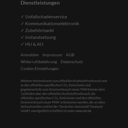
Dienstleistungen
✓ Unfallschadenservice
✓ Kommunikationselektronik
✓ Zubehörmarkt
✓ Instandsetzung
✓ HU & AU
Anmelden
Impressum
AGB
Widerrufsbelehrung
Datenschutz
Cookie-Einstellungen
Weitere Informationen zum offiziellen Kraftstoffverbrauch und
zu den offiziellen spezifischen CO
-Emissionen und
2
gegebenenfalls zum Stromverbrauch neuer PKW können dem
'Leitfaden über den offiziellen Kraftstoffverbrauch, die
offiziellen spezifischen CO
-Emissionen und den offiziellen
2
Stromverbrauch neuer PKW' entnommen werden, der an allen
Verkaufsstellen und bei der 'Deutschen Automobil Treuhand
GmbH' unentgeltlich erhältlich ist unter www.dat.de.