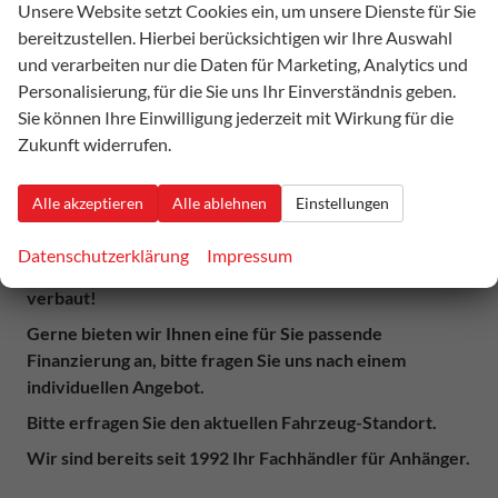
Unsere Website setzt Cookies ein, um unsere Dienste für Sie
Flachplane / Heckstützen sind jederzeit nachrüstbar.
bereitzustellen. Hierbei berücksichtigen wir Ihre Auswahl
Auf den Bildern ist zum Teil optionales Zubehör
und verarbeiten nur die Daten für Marketing, Analytics und
abgebildet.
Personalisierung, für die Sie uns Ihr Einverständnis geben.
Sie können Ihre Einwilligung jederzeit mit Wirkung für die
Sie suchen eine andere Größe oder ein anderes Gewicht?
Zukunft widerrufen.
Kontaktieren Sie uns einfach.
Gerne senden wir Ihnen nach Kauf die Kfz-Papiere
Alle akzeptieren
Alle ablehnen
Einstellungen
kostenlos per Post zu.
Datenschutzerklärung
Impressum
Auf den Bildern ist teilweise optionales Zubehör
verbaut!
Gerne bieten wir Ihnen eine für Sie passende
Finanzierung an, bitte fragen Sie uns nach einem
individuellen Angebot.
Bitte erfragen Sie den aktuellen Fahrzeug-Standort.
Wir sind bereits seit 1992 Ihr Fachhändler für Anhänger.