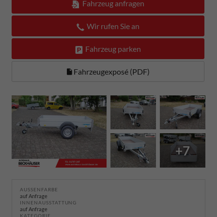
Fahrzeug anfragen
Wir rufen Sie an
Fahrzeug parken
Fahrzeugexposé (PDF)
+7
AUSSENFARBE
auf Anfrage
INNENAUSSTATTUNG
auf Anfrage
KATEGORIE