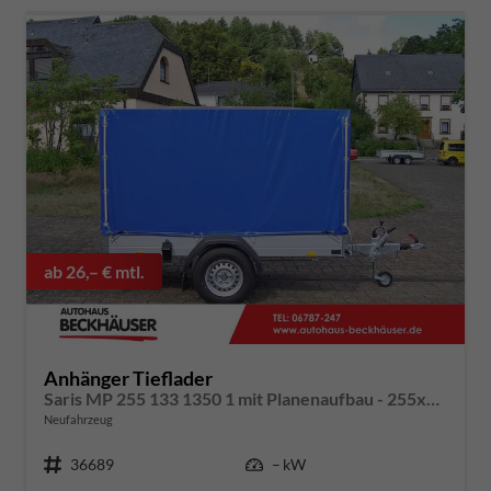
ab 26,– € mtl.
Anhänger Tieflader
Saris MP 255 133 1350 1 mit Planenaufbau - 255x133 1.350kg
Neufahrzeug
Fahrzeugnummer
36689
Leistung
– kW