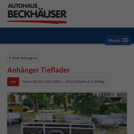
Menü
E-Mail-Anfrage an
Anhänger Tieflader
alle
Saris CW 255 133 1350 1 - 255x133x43 cm 1.350kg