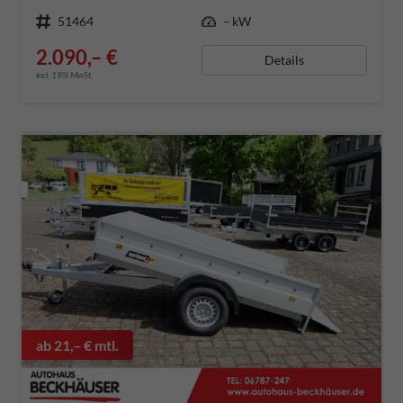
Fahrzeugnummer
51464
Leistung
– kW
2.090,– €
Details
incl. 19% MwSt.
ab 21,– € mtl.