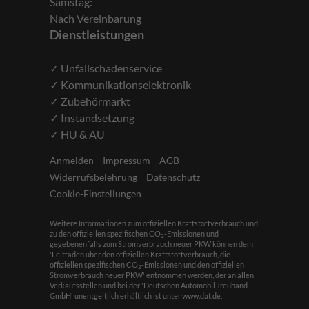
Samstag:
Nach Vereinbarung
Dienstleistungen
✓ Unfallschadenservice
✓ Kommunikationselektronik
✓ Zubehörmarkt
✓ Instandsetzung
✓ HU & AU
Anmelden
Impressum
AGB
Widerrufsbelehrung
Datenschutz
Cookie-Einstellungen
Weitere Informationen zum offiziellen Kraftstoffverbrauch und
zu den offiziellen spezifischen CO
-Emissionen und
2
gegebenenfalls zum Stromverbrauch neuer PKW können dem
'Leitfaden über den offiziellen Kraftstoffverbrauch, die
offiziellen spezifischen CO
-Emissionen und den offiziellen
2
Stromverbrauch neuer PKW' entnommen werden, der an allen
Verkaufsstellen und bei der 'Deutschen Automobil Treuhand
GmbH' unentgeltlich erhältlich ist unter www.dat.de.