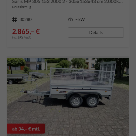
Saris MP 305 153 2000 2 - 305x153x43 cm 2.000kg, Aluminium-Bordwände
Neufahrzeug
Fahrzeugnummer
30280
Leistung
– kW
2.865,– €
Details
incl. 19% MwSt.
ab 34,– € mtl.