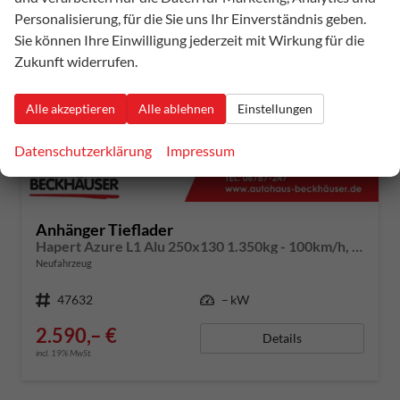
Personalisierung, für die Sie uns Ihr Einverständnis geben.
Sie können Ihre Einwilligung jederzeit mit Wirkung für die
Zukunft widerrufen.
Alle akzeptieren
Alle ablehnen
Einstellungen
ab 25,– € mtl.
Datenschutzerklärung
Impressum
Anhänger Tieflader
Hapert Azure L1 Alu 250x130 1.350kg - 100km/h, H-Gestell
Neufahrzeug
Fahrzeugnummer
47632
Leistung
– kW
2.590,– €
Details
incl. 19% MwSt.