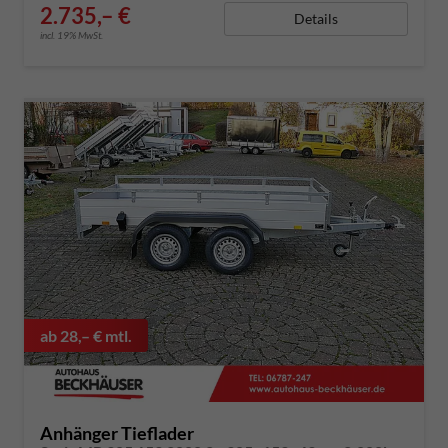
2.735,– €
Details
incl. 19% MwSt.
ab 28,– € mtl.
Anhänger Tieflader