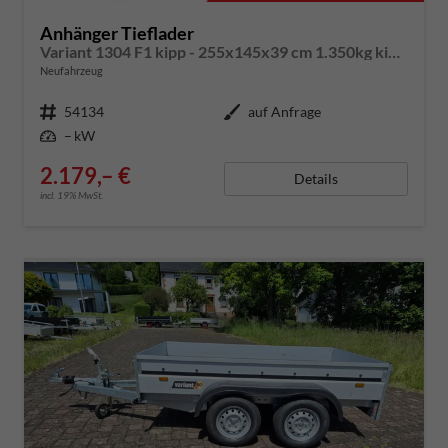
Anhänger Tieflader
Variant 1304 F1 kipp - 255x145x39 cm 1.350kg kippbar mit Überfahrklappe
Neufahrzeug
Fahrzeugnummer
54134
Außenfarbe
auf Anfrage
Leistung
– kW
2.179,– €
Details
incl. 19% MwSt.