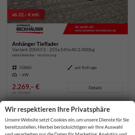
ab 22,– € mtl.
Anhänger Tieflader
Variant 2004 F2 - 255x145x40 2.000kg
sofort lieferbar
Neufahrzeug
Fahrzeugnummer
55860
Außenfarbe
auf Anfrage
Leistung
– kW
2.269,– €
Details
incl. 19% MwSt.
Wir respektieren Ihre Privatsphäre
Unsere Website setzt Cookies ein, um unsere Dienste für Sie
bereitzustellen. Hierbei berücksichtigen wir Ihre Auswahl
und verarbeiten nur die Daten für Marketing, Analytics und