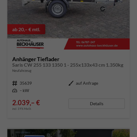
ab 20,– € mtl.
Anhänger Tieflader
Saris CW 255 133 1350 1 - 255x133x43 cm 1.350kg
Neufahrzeug
Fahrzeugnummer
35639
Außenfarbe
auf Anfrage
Leistung
– kW
2.039,– €
Details
incl. 19% MwSt.