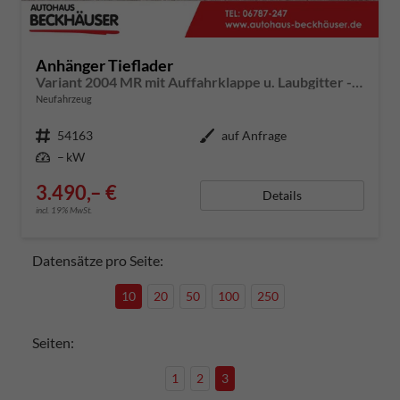
Anhänger Tieflader
Variant 2004 MR mit Auffahrklappe u. Laubgitter - 255x145x100 2.000kg
Neufahrzeug
Fahrzeugnummer
54163
Außenfarbe
auf Anfrage
Leistung
– kW
3.490,– €
Details
incl. 19% MwSt.
Datensätze pro Seite:
10
20
50
100
250
Seiten:
1
2
3