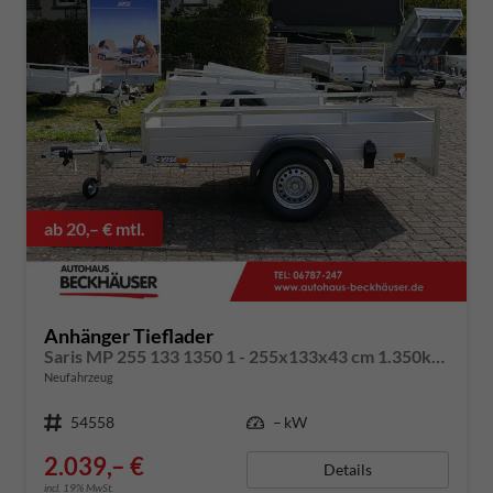
ab 20,– € mtl.
Anhänger Tieflader
Saris MP 255 133 1350 1 - 255x133x43 cm 1.350kg 100km/h-Ausführung
Neufahrzeug
Fahrzeugnummer
54558
Leistung
– kW
2.039,– €
Details
incl. 19% MwSt.