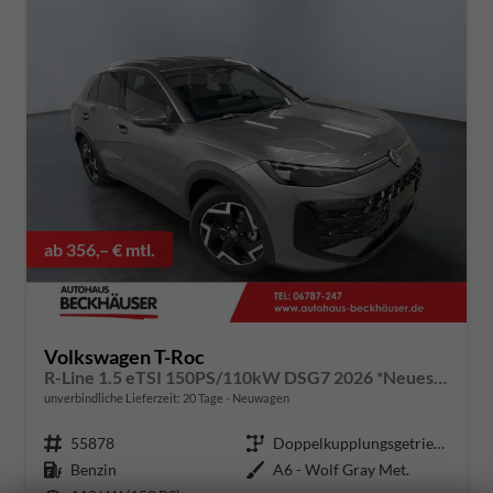
ab 356,– € mtl.
Volkswagen T-Roc
R-Line 1.5 eTSI 150PS/110kW DSG7 2026 *Neues Modell* | +AHK+18"ALU+PARK ASSIST PLUS
unverbindliche Lieferzeit:
20 Tage
Neuwagen
Fahrzeugnummer
55878
Getriebe
Doppelkupplungsgetriebe (DSG)
Kraftstoff
Benzin
Außenfarbe
A6 - Wolf Gray Met.