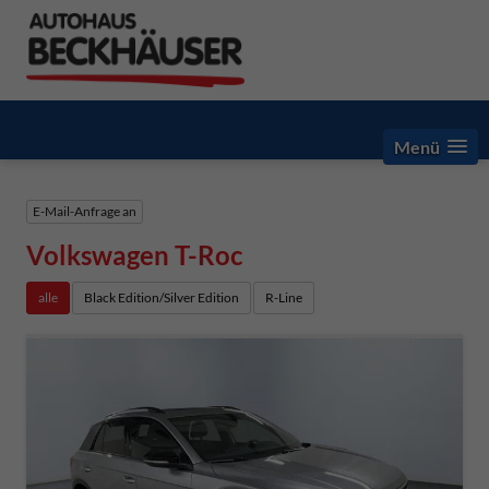
Menü
E-Mail-Anfrage an
Volkswagen T-Roc
alle
Black Edition/Silver Edition
R-Line