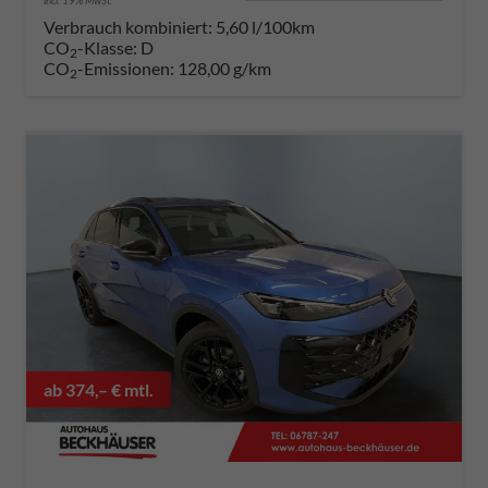
Verbrauch kombiniert:
5,60 l/100km
CO
-Klasse:
D
2
CO
-Emissionen:
128,00 g/km
2
ab 374,– € mtl.