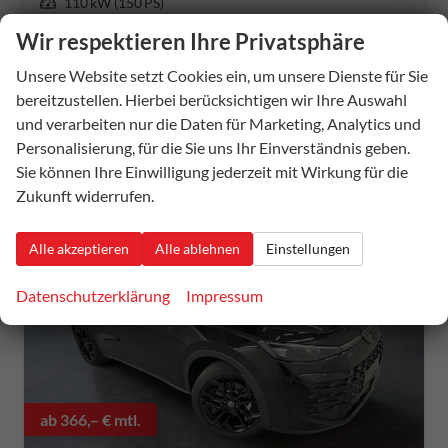
Leistung
110 kW (150 PS)
Wir respektieren Ihre Privatsphäre
36.885,– €
Details
incl. 19% MwSt.
Unsere Website setzt Cookies ein, um unsere Dienste für Sie
Verbrauch kombiniert:
5,60 l/100km
bereitzustellen. Hierbei berücksichtigen wir Ihre Auswahl
CO
-Klasse:
D
2
und verarbeiten nur die Daten für Marketing, Analytics und
CO
-Emissionen:
128,00 g/km
2
Personalisierung, für die Sie uns Ihr Einverständnis geben.
Sie können Ihre Einwilligung jederzeit mit Wirkung für die
Zukunft widerrufen.
Alle akzeptieren
Alle ablehnen
Einstellungen
Datenschutzerklärung
Impressum
ab 366,– € mtl.