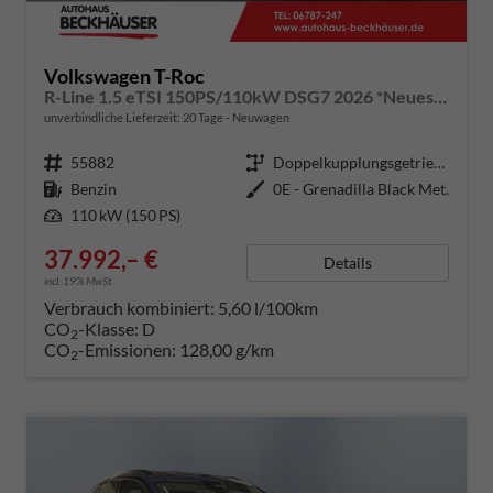
Volkswagen T-Roc
R-Line 1.5 eTSI 150PS/110kW DSG7 2026 *Neues Modell* | +AHK +BlackStyle +19" ALU +IQ.Licht-Matrix
unverbindliche Lieferzeit:
20 Tage
Neuwagen
Fahrzeugnummer
55882
Getriebe
Doppelkupplungsgetriebe (DSG)
Kraftstoff
Benzin
Außenfarbe
0E - Grenadilla Black Met.
Leistung
110 kW (150 PS)
37.992,– €
Details
incl. 19% MwSt.
Verbrauch kombiniert:
5,60 l/100km
CO
-Klasse:
D
2
CO
-Emissionen:
128,00 g/km
2