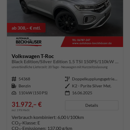
ab 308,– € mtl.
Volkswagen T-Roc
Black Edition/Silver Edition 1.5 TSI 150PS/110kW DSG 2025 +Black Paket+19"ALU+MATRIX+PANO
unverbindliche Lieferzeit:
20 Tage
Neuwagen mit Kurzzeitzulassung
Fahrzeugnummer
54368
Getriebe
Doppelkupplungsgetriebe (DSG)
Kraftstoff
Benzin
Außenfarbe
K2 - Pyrite Silver Met.
Leistung
110 kW (150 PS)
16.06.2025
31.972,– €
Details
incl. 19% MwSt.
Verbrauch kombiniert:
6,00 l/100km
CO
-Klasse:
E
2
CO
-Emissionen:
137,00 g/km
2