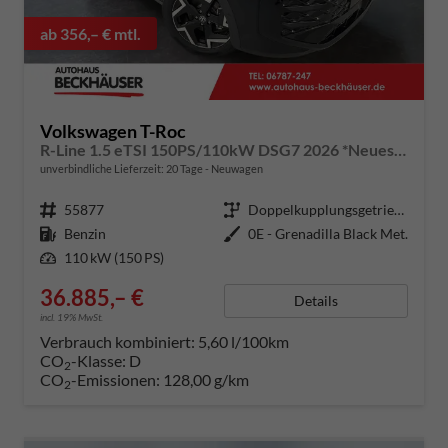
ab 356,– € mtl.
Volkswagen T-Roc
R-Line 1.5 eTSI 150PS/110kW DSG7 2026 *Neues Modell* | +AHK+PARK ASSIST PLUS+18"ALU
unverbindliche Lieferzeit:
20 Tage
Neuwagen
Fahrzeugnummer
55877
Getriebe
Doppelkupplungsgetriebe (DSG)
Kraftstoff
Benzin
Außenfarbe
0E - Grenadilla Black Met.
Leistung
110 kW (150 PS)
36.885,– €
Details
incl. 19% MwSt.
Verbrauch kombiniert:
5,60 l/100km
CO
-Klasse:
D
2
CO
-Emissionen:
128,00 g/km
2