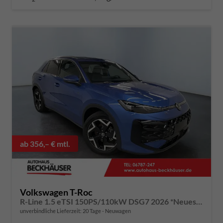
ab 356,– € mtl.
Volkswagen T-Roc
R-Line 1.5 eTSI 150PS/110kW DSG7 2026 *Neues Modell* +AHK+PARK ASSIST PLUS+18"ALU
unverbindliche Lieferzeit:
20 Tage
Neuwagen