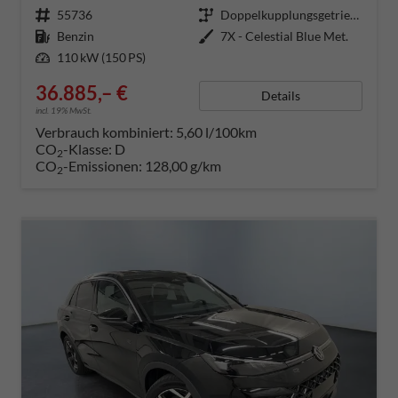
Fahrzeugnummer
55736
Getriebe
Doppelkupplungsgetriebe (DSG)
Kraftstoff
Benzin
Außenfarbe
7X - Celestial Blue Met.
Leistung
110 kW (150 PS)
36.885,– €
Details
incl. 19% MwSt.
Verbrauch kombiniert:
5,60 l/100km
CO
-Klasse:
D
2
CO
-Emissionen:
128,00 g/km
2