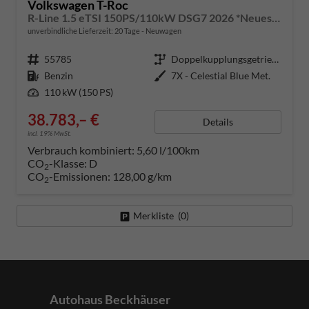
Volkswagen T-Roc
R-Line 1.5 eTSI 150PS/110kW DSG7 2026 *Neues Modell* | +AHK +BlackStyle +19" ALU +IQ.Licht-Matrix +NAVI
unverbindliche Lieferzeit:
20 Tage
Neuwagen
Fahrzeugnummer
55785
Getriebe
Doppelkupplungsgetriebe (DSG)
Kraftstoff
Benzin
Außenfarbe
7X - Celestial Blue Met.
Leistung
110 kW (150 PS)
38.783,– €
Details
incl. 19% MwSt.
Verbrauch kombiniert:
5,60 l/100km
CO
-Klasse:
D
2
CO
-Emissionen:
128,00 g/km
2
Merkliste (
0
)
Autohaus Beckhäuser