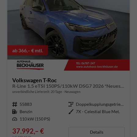
ab 366,– € mtl.
Volkswagen T-Roc
R-Line 1.5 eTSI 150PS/110kW DSG7 2026 *Neues Modell* | +AHK +BlackStyle +19" ALU +IQ.Licht-Matrix
unverbindliche Lieferzeit:
20 Tage
Neuwagen
Fahrzeugnummer
55883
Getriebe
Doppelkupplungsgetriebe (DSG)
Kraftstoff
Benzin
Außenfarbe
7X - Celestial Blue Met.
Leistung
110 kW (150 PS)
37.992,– €
Details
incl. 19% MwSt.