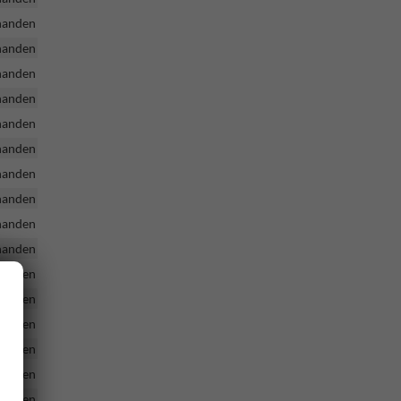
handen
handen
handen
handen
handen
handen
handen
handen
handen
handen
handen
handen
handen
handen
handen
handen