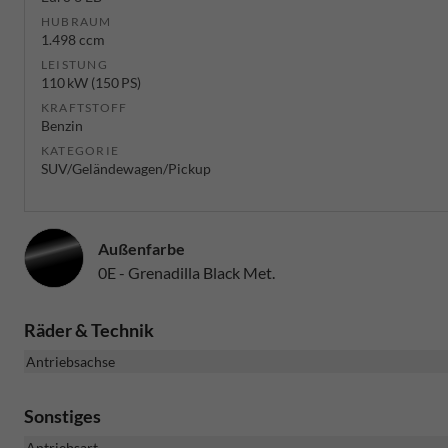
HUBRAUM
1.498 ccm
LEISTUNG
110 kW (150 PS)
KRAFTSTOFF
Benzin
KATEGORIE
SUV/Geländewagen/Pickup
Außenfarbe
0E - Grenadilla Black Met.
Räder & Technik
Antriebsachse
Sonstiges
Antriebsart