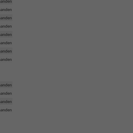
handen
handen
handen
handen
handen
handen
handen
handen
handen
handen
handen
handen