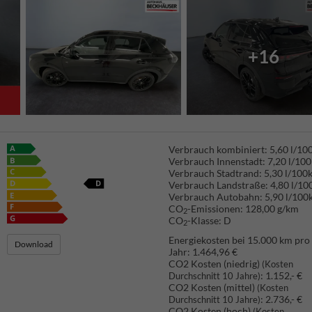
+16
Verbrauch kombiniert:
5,60 l/1
Verbrauch Innenstadt:
7,20 l/10
Verbrauch Stadtrand:
5,30 l/100
Verbrauch Landstraße:
4,80 l/1
Verbrauch Autobahn:
5,90 l/100
CO
-Emissionen:
128,00 g/km
2
CO
-Klasse:
D
2
Energiekosten bei 15.000 km pro
Download
Jahr:
1.464,96 €
CO2 Kosten (niedrig)
(Kosten
:
1.152,- €
Durchschnitt 10 Jahre)
CO2 Kosten (mittel)
(Kosten
:
2.736,- €
Durchschnitt 10 Jahre)
CO2 Kosten (hoch)
(Kosten