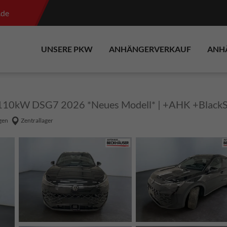
.de
UNSERE PKW
ANHÄNGERVERKAUF
ANH
/110kW DSG7 2026 *Neues Modell* | +AHK +BlackSt
gen
Zentrallager