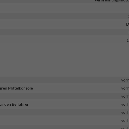
D
1
vor
eren Mittelkonsole
vor
vor
ür den Beifahrer
vor
vor
vor
vor