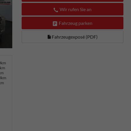
Wir rufen Sie an
Fahrzeug parken
Fahrzeugexposé (PDF)
00km
0km
km
00km
km