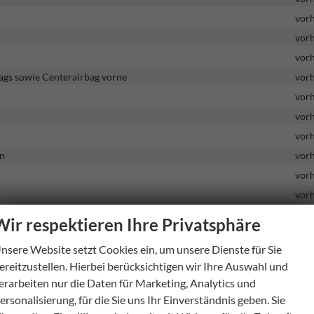
vor
vor
vor
bags sowie Centerairbag vorne
vor
vor
vor
vor
on
vor
vor
vor
vor
Wir respektieren Ihre Privatsphäre
vor
nsere Website setzt Cookies ein, um unsere Dienste für Sie
vor
ereitzustellen. Hierbei berücksichtigen wir Ihre Auswahl und
vor
erarbeiten nur die Daten für Marketing, Analytics und
vor
ersonalisierung, für die Sie uns Ihr Einverständnis geben. Sie
vor