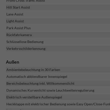
Front Cross Traffic Assist
Hill Start Assist
Lane Assist
Light Assist
Park Assist Plus
Rückfahrkamera
Schlüssellose Bedienung
Verkehrsschilderkennung
Außen
Ambientebeleuchtung in 30 Farben
Automatisch abblendbarer Innenspiegel
Bereichsbeleuchtung inkl. Willkommenslicht
Dynamisches Kurvenlicht sowie Leuchtweitenregulierung
Elektrisch verstellbare Außenspiegel
Heckklappe mit elektrischer Bedienung sowie Easy Open/Close-Fun