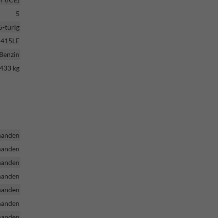
5
5-türig
415LE
Benzin
433 kg
handen
handen
handen
handen
handen
handen
handen