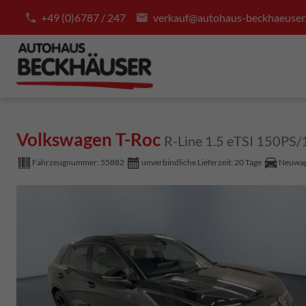
+49 (0)6787 / 247
verkauf@autohaus-beckhaeuser
Volkswagen T-Roc
R-Line 1.5 eTSI 150PS
Fahrzeugnummer:
55882
unverbindliche Lieferzeit:
20 Tage
Neuwa