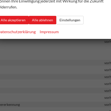
önnen Ihre Einwilligung jederzeit mit Wirkung für die Zukunft
iderrufen.
Alle akzeptieren
Alle ablehnen
Einstellungen
vor
vor
atenschutzerklärung
Impressum
vor
vor
vor
vor
vor
vor
vor
vor
hrererkennung
vor