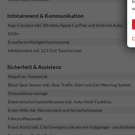
k
w
Infotainment & Kommunikation
App-Connect inkl. Wireless Apple CarPlay und Android Auto
DAB+
D
Erweiterte Müdigkeitserkennung
Infotainment mit 12,9 Zoll Touchscreen
Sicherheit & Assistenz
Adaptiver Tempomat
Blind-Spot-Sensor inkl. Rear Traffic Alert und Exit Warning System
Diebstahlwarnanlage
Elektronische Feststellbremse inkl. Auto Hold-Funktion
Erste-Hilfe-Set, Warndreieck und Sicherheitsweste
Fahrprofilauswahl
Front Assist inkl. City Emergency Brake mit Fußgänger- und Radfa