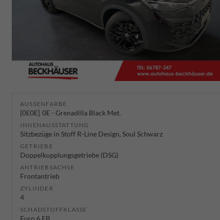
AUSSENFARBE
0E0E
0E - Grenadilla Black Met.
INNENAUSSTATTUNG
Sitzbezüge in Stoff R-Line Design, Soul Schwarz
GETRIEBE
Doppelkupplungsgetriebe (DSG)
ANTRIEBSACHSE
Frontantrieb
ZYLINDER
4
SCHADSTOFFKLASSE
Euro 6 EB