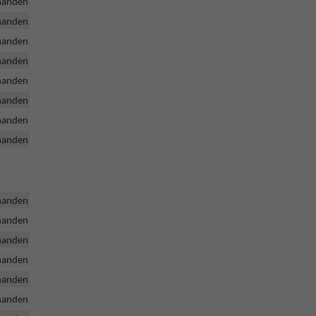
handen
handen
handen
handen
handen
handen
handen
handen
handen
handen
handen
handen
handen
handen