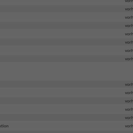
vor
vor
vor
vor
vor
vor
vor
vor
vor
vor
vor
vor
vor
ktion
vor