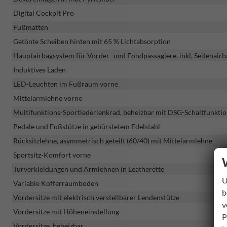
Digital Cockpit Pro
Fußmatten
Getönte Scheiben hinten mit 65 % Lichtabsorption
Hauptairbagsystem für Vorder- und Fondpassagiere, inkl. Seitenair
Induktives Laden
LED-Leuchten im Fußraum vorne
Mittelarmlehne vorne
Multifunktions-Sportlederlenkrad, beheizbar mit DSG-Schaltfunkti
Pedale und Fußstütze in gebürstetem Edelstahl
Rücksitzlehne, asymmetrisch geteilt (60/40) mit Mittelarmlehne
Sportsitz-Komfort vorne
Türverkleidungen und Armlehnen in Leatherette
U
Variable Kofferraumboden
b
Vordersitze mit elektrisch verstellbarer Lendenstütze
v
Vordersitze mit Höheneinstellung
P
Vordersitze, beheizbar