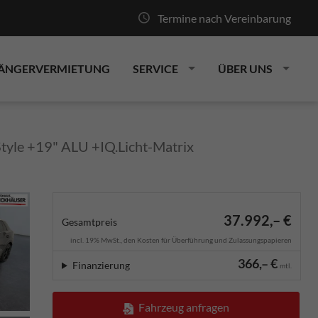
Termine nach Vereinbarung
ÄNGERVERMIETUNG
SERVICE
ÜBER UNS
yle +19" ALU +IQ.Licht-Matrix
37.992,– €
Gesamtpreis
incl. 19% MwSt., den Kosten für Überführung und Zulassungspapieren
366,– €
Finanzierung
mtl.
Fahrzeug anfragen