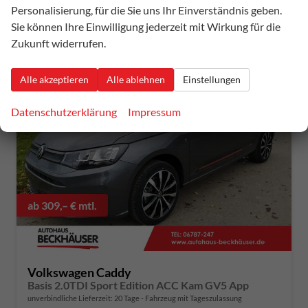
CO
-Emissionen:
150,00 g/km
2
Personalisierung, für die Sie uns Ihr Einverständnis geben.
Sie können Ihre Einwilligung jederzeit mit Wirkung für die
Zukunft widerrufen.
Alle akzeptieren
Alle ablehnen
Einstellungen
Datenschutzerklärung
Impressum
ab 309,– € mtl.
Volkswagen Caddy
Basis 2.0TDI Sport Edition ACC Kam GV5 App
unverbindliche Lieferzeit:
20 Tage
Fahrzeug mit Tageszulassung