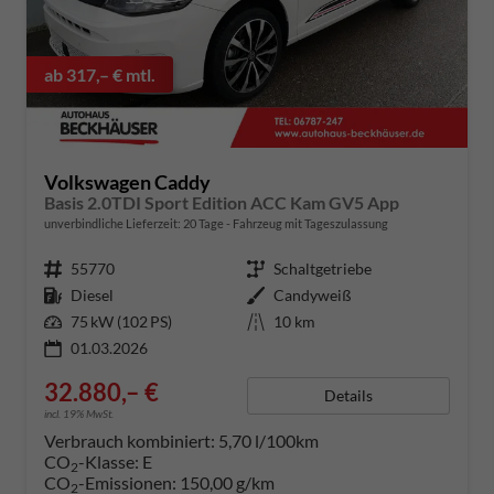
ab 317,– € mtl.
Volkswagen Caddy
Basis 2.0TDI Sport Edition ACC Kam GV5 App
unverbindliche Lieferzeit:
20 Tage
Fahrzeug mit Tageszulassung
Fahrzeugnummer
55770
Getriebe
Schaltgetriebe
Kraftstoff
Diesel
Außenfarbe
Candyweiß
Leistung
75 kW (102 PS)
Kilometerstand
10 km
01.03.2026
32.880,– €
Details
incl. 19% MwSt.
Verbrauch kombiniert:
5,70 l/100km
CO
-Klasse:
E
2
CO
-Emissionen:
150,00 g/km
2