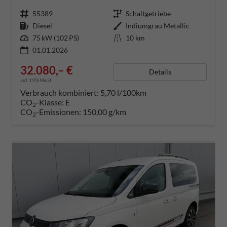
Fahrzeugnummer
55389
Getriebe
Schaltgetriebe
Kraftstoff
Diesel
Außenfarbe
Indiumgrau Metallic
Leistung
75 kW (102 PS)
Kilometerstand
10 km
01.01.2026
32.080,– €
Details
incl. 19% MwSt.
Verbrauch kombiniert:
5,70 l/100km
CO
-Klasse:
E
2
CO
-Emissionen:
150,00 g/km
2