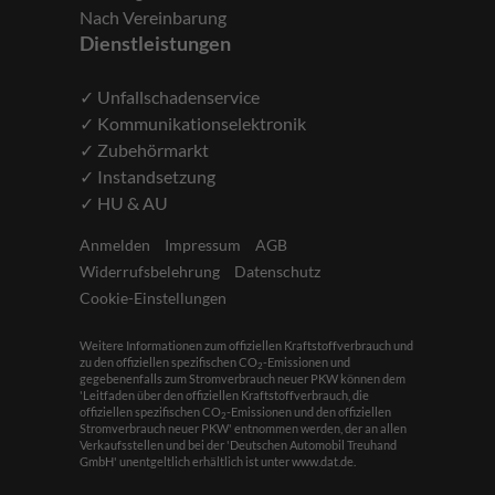
Nach Vereinbarung
Dienstleistungen
✓ Unfallschadenservice
✓ Kommunikationselektronik
✓ Zubehörmarkt
✓ Instandsetzung
✓ HU & AU
Anmelden
Impressum
AGB
Widerrufsbelehrung
Datenschutz
Cookie-Einstellungen
Weitere Informationen zum offiziellen Kraftstoffverbrauch und
zu den offiziellen spezifischen CO
-Emissionen und
2
gegebenenfalls zum Stromverbrauch neuer PKW können dem
'Leitfaden über den offiziellen Kraftstoffverbrauch, die
offiziellen spezifischen CO
-Emissionen und den offiziellen
2
Stromverbrauch neuer PKW' entnommen werden, der an allen
Verkaufsstellen und bei der 'Deutschen Automobil Treuhand
GmbH' unentgeltlich erhältlich ist unter www.dat.de.