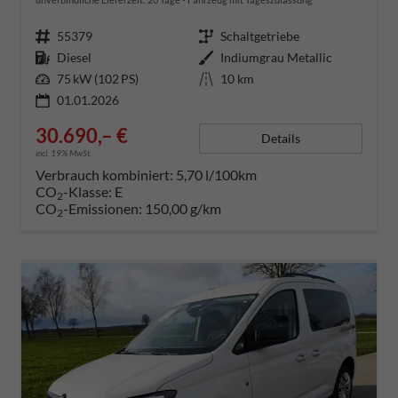
Fahrzeugnummer
55379
Getriebe
Schaltgetriebe
Kraftstoff
Diesel
Außenfarbe
Indiumgrau Metallic
Leistung
75 kW (102 PS)
Kilometerstand
10 km
01.01.2026
30.690,– €
Details
incl. 19% MwSt.
Verbrauch kombiniert:
5,70 l/100km
CO
-Klasse:
E
2
CO
-Emissionen:
150,00 g/km
2