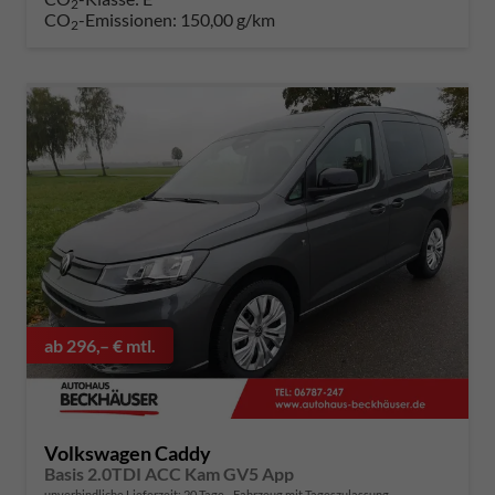
2
CO
-Emissionen:
150,00 g/km
2
ab 296,– € mtl.
Volkswagen Caddy
Basis 2.0TDI ACC Kam GV5 App
unverbindliche Lieferzeit:
20 Tage
Fahrzeug mit Tageszulassung