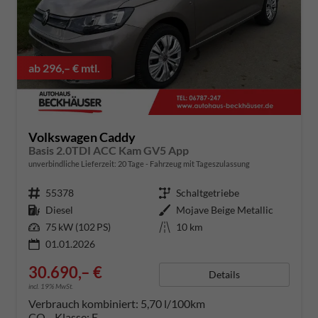
ab 296,– € mtl.
Volkswagen Caddy
Basis 2.0TDI ACC Kam GV5 App
unverbindliche Lieferzeit:
20 Tage
Fahrzeug mit Tageszulassung
Fahrzeugnummer
55378
Getriebe
Schaltgetriebe
Kraftstoff
Diesel
Außenfarbe
Mojave Beige Metallic
Leistung
75 kW (102 PS)
Kilometerstand
10 km
01.01.2026
30.690,– €
Details
incl. 19% MwSt.
Verbrauch kombiniert:
5,70 l/100km
CO
-Klasse:
E