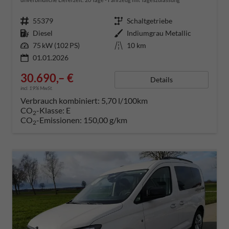
Fahrzeugnummer
55379
Getriebe
Schaltgetriebe
Kraftstoff
Diesel
Außenfarbe
Indiumgrau Metallic
Leistung
75 kW (102 PS)
Kilometerstand
10 km
01.01.2026
30.690,– €
Details
incl. 19% MwSt.
Verbrauch kombiniert:
5,70 l/100km
CO
-Klasse:
E
2
CO
-Emissionen:
150,00 g/km
2