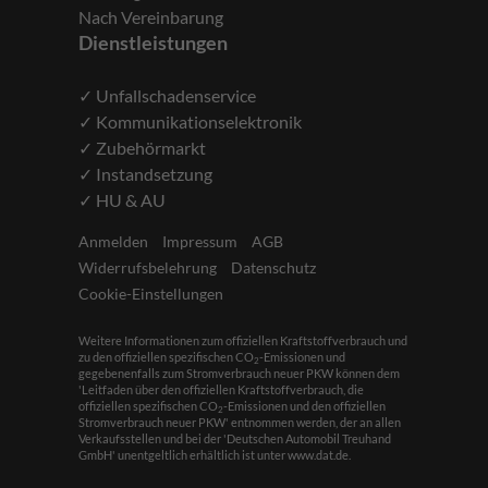
Nach Vereinbarung
Dienstleistungen
✓ Unfallschadenservice
✓ Kommunikationselektronik
✓ Zubehörmarkt
✓ Instandsetzung
✓ HU & AU
Anmelden
Impressum
AGB
Widerrufsbelehrung
Datenschutz
Cookie-Einstellungen
Weitere Informationen zum offiziellen Kraftstoffverbrauch und
zu den offiziellen spezifischen CO
-Emissionen und
2
gegebenenfalls zum Stromverbrauch neuer PKW können dem
'Leitfaden über den offiziellen Kraftstoffverbrauch, die
offiziellen spezifischen CO
-Emissionen und den offiziellen
2
Stromverbrauch neuer PKW' entnommen werden, der an allen
Verkaufsstellen und bei der 'Deutschen Automobil Treuhand
GmbH' unentgeltlich erhältlich ist unter www.dat.de.