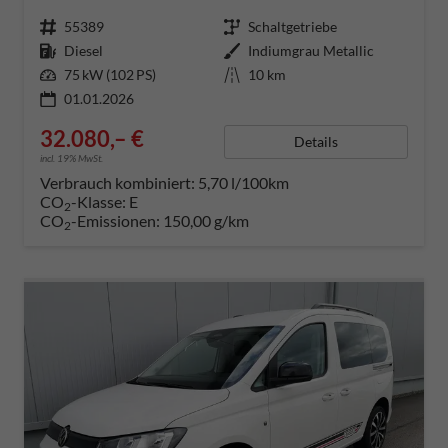
Fahrzeugnummer
55389
Getriebe
Schaltgetriebe
Kraftstoff
Diesel
Außenfarbe
Indiumgrau Metallic
Leistung
75 kW (102 PS)
Kilometerstand
10 km
01.01.2026
32.080,– €
Details
incl. 19% MwSt.
Verbrauch kombiniert:
5,70 l/100km
CO
-Klasse:
E
2
CO
-Emissionen:
150,00 g/km
2