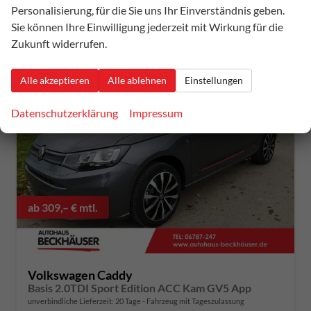
CO
-Emissionen:
150,00 g/km
2
Personalisierung, für die Sie uns Ihr Einverständnis geben.
Sie können Ihre Einwilligung jederzeit mit Wirkung für die
Zukunft widerrufen.
Alle akzeptieren
Alle ablehnen
Einstellungen
Datenschutzerklärung
Impressum
ab 309,– € mtl.
Volkswagen Caddy
Basis 2.0TDI Sport Edition ACC Kam GV5 App
unverbindliche Lieferzeit:
20 Tage
Fahrzeug mit Tageszulassung