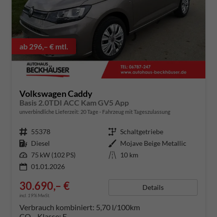
ab 296,– € mtl.
Volkswagen Caddy
Basis 2.0TDI ACC Kam GV5 App
unverbindliche Lieferzeit:
20 Tage
Fahrzeug mit Tageszulassung
Fahrzeugnummer
55378
Getriebe
Schaltgetriebe
Kraftstoff
Diesel
Außenfarbe
Mojave Beige Metallic
Leistung
75 kW (102 PS)
Kilometerstand
10 km
01.01.2026
30.690,– €
Details
incl. 19% MwSt.
Verbrauch kombiniert:
5,70 l/100km
CO
-Klasse:
E