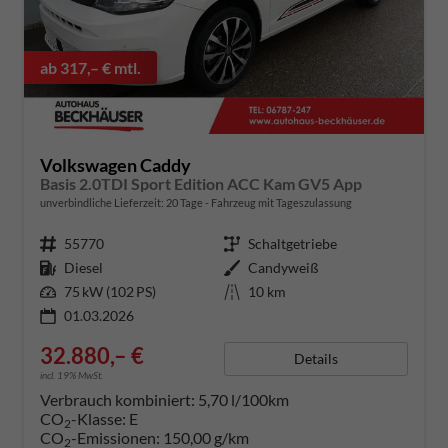
ab 317,– € mtl.
Volkswagen Caddy
Basis 2.0TDI Sport Edition ACC Kam GV5 App
unverbindliche Lieferzeit:
20 Tage
Fahrzeug mit Tageszulassung
Fahrzeugnummer
55770
Getriebe
Schaltgetriebe
Kraftstoff
Diesel
Außenfarbe
Candyweiß
Leistung
75 kW (102 PS)
Kilometerstand
10 km
01.03.2026
32.880,– €
Details
incl. 19% MwSt.
Verbrauch kombiniert:
5,70 l/100km
CO
-Klasse:
E
2
CO
-Emissionen:
150,00 g/km
2