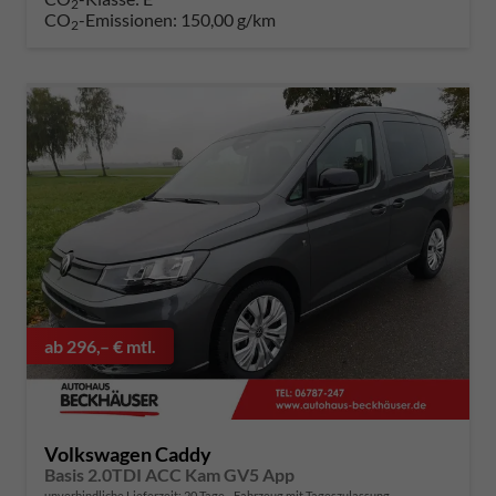
2
CO
-Emissionen:
150,00 g/km
2
ab 296,– € mtl.
Volkswagen Caddy
Basis 2.0TDI ACC Kam GV5 App
unverbindliche Lieferzeit:
20 Tage
Fahrzeug mit Tageszulassung