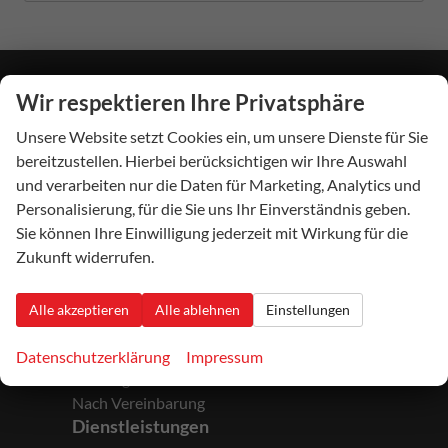
Wir respektieren Ihre Privatsphäre
Autohaus Beckhäuser
Unsere Website setzt Cookies ein, um unsere Dienste für Sie
Hauptstraße 24
55767
Niederbrombach
bereitzustellen. Hierbei berücksichtigen wir Ihre Auswahl
Telefon:
06787/247
und verarbeiten nur die Daten für Marketing, Analytics und
Telefax:
06787/297
Personalisierung, für die Sie uns Ihr Einverständnis geben.
E-Mail:
verkauf@autohaus-beckhaeuser.de
Sie können Ihre Einwilligung jederzeit mit Wirkung für die
Zukunft widerrufen.
Öffnungszeiten
Alle akzeptieren
Alle ablehnen
Einstellungen
Montag bis Freitag:
Nach Vereinbarung
Datenschutzerklärung
Impressum
Samstag:
Nach Vereinbarung
Dienstleistungen