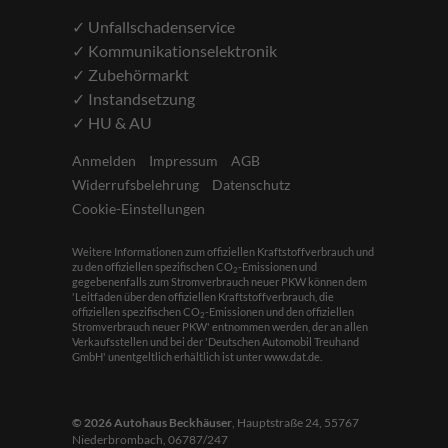
✓ Unfallschadenservice
✓ Kommunikationselektronik
✓ Zubehörmarkt
✓ Instandsetzung
✓ HU & AU
Anmelden
Impressum
AGB
Widerrufsbelehrung
Datenschutz
Cookie-Einstellungen
Weitere Informationen zum offiziellen Kraftstoffverbrauch und
zu den offiziellen spezifischen CO
-Emissionen und
2
gegebenenfalls zum Stromverbrauch neuer PKW können dem
'Leitfaden über den offiziellen Kraftstoffverbrauch, die
offiziellen spezifischen CO
-Emissionen und den offiziellen
2
Stromverbrauch neuer PKW' entnommen werden, der an allen
Verkaufsstellen und bei der 'Deutschen Automobil Treuhand
GmbH' unentgeltlich erhältlich ist unter www.dat.de.
© 2026
Autohaus Beckhäuser
,
Hauptstraße 24
,
55767
Niederbrombach,
06787/247