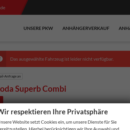
.de
UNSERE PKW
ANHÄNGERVERKAUF
ANH
Das ausgewählte Fahrzeug ist leider nicht verfügbar.
il-Anfrage an
oda Superb Combi
e
Wir respektieren Ihre Privatsphäre
In dieser Rubrik sind zur Zeit leider keine Fahrzeuge verfügba
nsere Website setzt Cookies ein, um unsere Dienste für Sie
ereitzustellen. Hierbei berücksichtigen wir Ihre Auswahl und