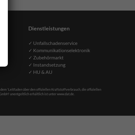
Dienstleistungen
✓ Unfallschadenservice
✓ Kommunikationselektronik
✓ Zubehörmarkt
✓ Instandsetzung
✓ HU & AU
'Leitfaden über den offiziellen Kraftstoffverbrauch, die offiziellen
bH' unentgeltlich erhältlich ist unter www.dat.de.