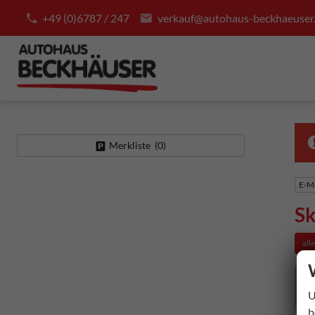
+49 (0)6787 / 247
verkauf@autohaus-beckhaeuser
Merkliste (
0
)
E-Ma
Sk
all
U
b