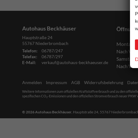
v
P
k
Autohaus Beckhäuser
w
Öffnung
Hauptstraße 24
55767
Niederbrombach
Montag bi
Telefon:
06787/247
Nach Ver
Telefax:
06787/297
Samstag:
D
E-Mail:
verkauf@autohaus-beckhaeuser.de
Nach Ver
Anmelden
Impressum
AGB
Widerrufsbelehrung
Date
Weitere Informationen zum offiziellen Kraftstoffverbrauch und zu den offiziel
spezifischen CO
-Emissionen und den offiziellen Stromverbrauch neuer PKW' e
2
© 2026
Autohaus Beckhäuser
,
Hauptstraße 24
,
55767
Niederbrombac