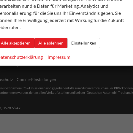
erarbeiten nur die Daten für Marketing, Analytics und
ersonalisierung, für die Sie uns Ihr Einverständnis geben. Sie
önnen Ihre Einwilligung jederzeit mit Wirkung für die Zukunft
iderrufen.
szeiten
s Freitag:
Alle akzeptieren
Alle ablehnen
Einstellungen
einbarung
atenschutzerklärung
Impressum
einbarung
nschutz
Cookie-Einstellungen
len spezifischen CO
-Emissionen und gegebenenfalls zum Stromverbrauch neuer PKW können dem 
2
ntnommen werden, der an allen Verkaufsstellen und bei der 'Deutschen Automobil Treuhand Gm
h,
06787/247