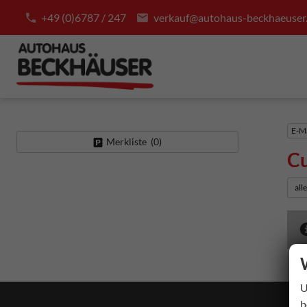
+49 (0)6787 / 247
verkauf@autohaus-beckhaeuser
E-Ma
Merkliste (
0
)
Cu
all
U
b