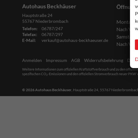
Autohaus Beckhäuser
v
Öffnung
P
Hauptstraße 24
k
55767
Niederbrombach
Montag bi
w
Telefon:
06787/247
Nach Ver
Telefax:
06787/297
Samstag:
E-Mail:
verkauf@autohaus-beckhaeuser.de
Nach Ver
D
Anmelden
Impressum
AGB
Widerrufsbelehrung
Date
Weitere Informationen zum offiziellen Kraftstoffverbrauch und zu den offiziel
spezifischen CO
-Emissionen und den offiziellen Stromverbrauch neuer PKW' e
2
© 2026
Autohaus Beckhäuser
,
Hauptstraße 24
,
55767
Niederbrombac