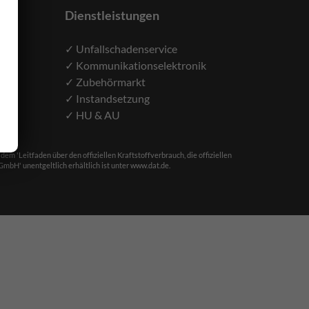
Dienstleistungen
✓ Unfallschadenservice
✓ Kommunikationselektronik
✓ Zubehörmarkt
✓ Instandsetzung
✓ HU & AU
'Leitfaden über den offiziellen Kraftstoffverbrauch, die offiziellen
bH' unentgeltlich erhältlich ist unter www.dat.de.