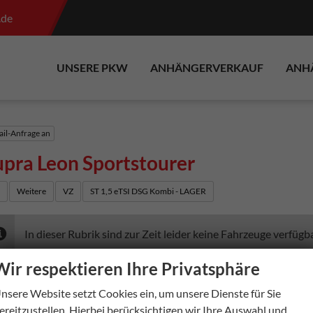
.de
UNSERE PKW
ANHÄNGERVERKAUF
ANH
il-Anfrage an
pra Leon Sportstourer
e
Weitere
VZ
ST 1,5 eTSI DSG Kombi - LAGER
In dieser Rubrik sind zur Zeit leider keine Fahrzeuge verfügba
Wir respektieren Ihre Privatsphäre
nsere Website setzt Cookies ein, um unsere Dienste für Sie
ereitzustellen. Hierbei berücksichtigen wir Ihre Auswahl und