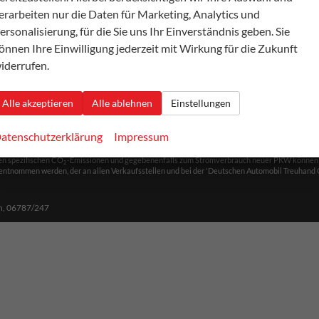
erarbeiten nur die Daten für Marketing, Analytics und
szeiten
ersonalisierung, für die Sie uns Ihr Einverständnis geben. Sie
önnen Ihre Einwilligung jederzeit mit Wirkung für die Zukunft
s Freitag:
iderrufen.
einbarung
einbarung
Alle akzeptieren
Alle ablehnen
Einstellungen
atenschutzerklärung
Impressum
nschutz
Cookie-Einstellungen
len spezifischen CO
-Emissionen und gegebenenfalls zum Stromverbrauch neuer PKW können dem 
2
ntnommen werden, der an allen Verkaufsstellen und bei der 'Deutschen Automobil Treuhand Gm
h,
06787/247