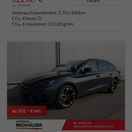
Details
incl. 19% MwSt.
Verbrauch kombiniert:
5,70 l/100km
CO
-Klasse:
D
2
CO
-Emissionen:
131,00 g/km
2
ab 302,– € mtl.