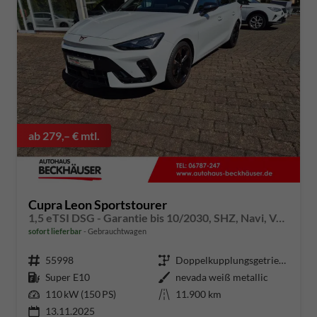
ab 279,– € mtl.
Cupra Leon Sportstourer
1,5 eTSI DSG - Garantie bis 10/2030, SHZ, Navi, Voll-LED, AHK-Vorbereitung, el. HK
sofort lieferbar
Gebrauchtwagen
Fahrzeugnummer
55998
Getriebe
Doppelkupplungsgetriebe (DSG)
Kraftstoff
Super E10
Außenfarbe
nevada weiß metallic
Leistung
110 kW (150 PS)
Kilometerstand
11.900 km
13.11.2025