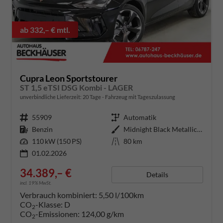
ab 332,– € mtl.
Cupra Leon Sportstourer
ST 1,5 eTSI DSG Kombi - LAGER
unverbindliche Lieferzeit:
20 Tage
Fahrzeug mit Tageszulassung
Fahrzeugnummer
55909
Getriebe
Automatik
Kraftstoff
Benzin
Außenfarbe
Midnight Black Metallic (0E)
Leistung
110 kW (150 PS)
Kilometerstand
80 km
01.02.2026
34.389,– €
Details
incl. 19% MwSt.
Verbrauch kombiniert:
5,50 l/100km
CO
-Klasse:
D
2
CO
-Emissionen:
124,00 g/km
2