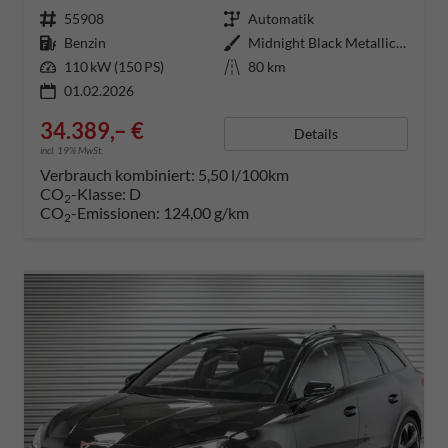
Fahrzeugnummer
55908
Getriebe
Automatik
Kraftstoff
Benzin
Außenfarbe
Midnight Black Metallic (0E)
Leistung
110 kW (150 PS)
Kilometerstand
80 km
01.02.2026
34.389,– €
Details
incl. 19% MwSt.
Verbrauch kombiniert:
5,50 l/100km
CO
-Klasse:
D
2
CO
-Emissionen:
124,00 g/km
2