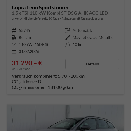
Cupra Leon Sportstourer
1.5 eTSI 110 kW Kombi ST DSG AHK ACC LED
unverbindliche Lieferzeit:
20 Tage
Fahrzeug mit Tageszulassung
Fahrzeugnummer
55749
Getriebe
Automatik
Kraftstoff
Benzin
Außenfarbe
Magneticgrau Metallic
Leistung
110 kW (150 PS)
Kilometerstand
10 km
01.02.2026
31.290,– €
Details
incl. 19% MwSt.
Verbrauch kombiniert:
5,70 l/100km
CO
-Klasse:
D
2
CO
-Emissionen:
131,00 g/km
2