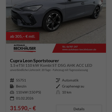
ab 305,– € mtl.
Cupra Leon Sportstourer
1.5 eTSI 110 kW Kombi ST DSG AHK ACC LED
unverbindliche Lieferzeit:
20 Tage
Fahrzeug mit Tageszulassung
Fahrzeugnummer
55751
Getriebe
Automatik
Kraftstoff
Benzin
Außenfarbe
Graphenegrau
Leistung
110 kW (150 PS)
Kilometerstand
10 km
01.02.2026
31.590,– €
Details