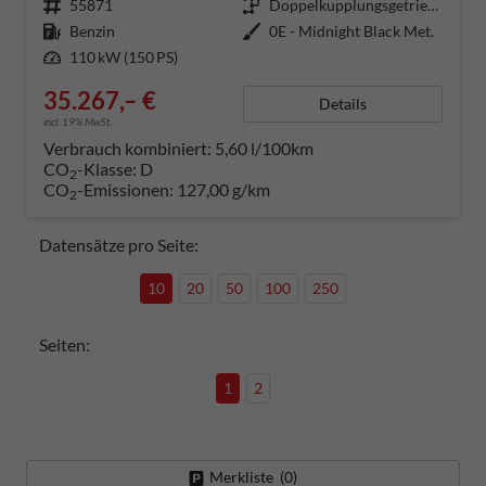
Fahrzeugnummer
55871
Getriebe
Doppelkupplungsgetriebe (DSG)
Kraftstoff
Benzin
Außenfarbe
0E - Midnight Black Met.
Leistung
110 kW (150 PS)
35.267,– €
Details
incl. 19% MwSt.
Verbrauch kombiniert:
5,60 l/100km
CO
-Klasse:
D
2
CO
-Emissionen:
127,00 g/km
2
Datensätze pro Seite:
10
20
50
100
250
Seiten:
1
2
Merkliste (
0
)