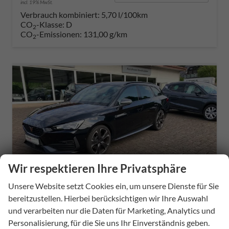
incl. 19% MwSt.
Verbrauch kombiniert:
5,70 l/100km
CO
-Klasse:
D
2
CO
-Emissionen:
131,00 g/km
2
Wir respektieren Ihre Privatsphäre
ab 317,– € mtl.
Unsere Website setzt Cookies ein, um unsere Dienste für Sie
bereitzustellen. Hierbei berücksichtigen wir Ihre Auswahl
und verarbeiten nur die Daten für Marketing, Analytics und
Personalisierung, für die Sie uns Ihr Einverständnis geben.