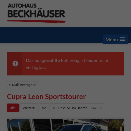
Menü
Das ausgewählte Fahrzeug ist leider nicht
verfügbar.
E-Mail-Anfrage an
Cupra Leon Sportstourer
alle
Weitere
VZ
ST 1,5 eTSI DSG Kombi - LAGER