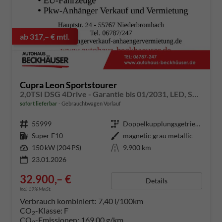
ab 317,– € mtl.
Cupra Leon Sportstourer
2,0TSI DSG 4Drive - Garantie bis 01/2031, LED, SHZ, Rückfahrkamera, AHK-Vorbereitung
sofort lieferbar
Gebrauchtwagen Vorlauf
Fahrzeugnummer
55999
Getriebe
Doppelkupplungsgetriebe (DSG)
Kraftstoff
Super E10
Außenfarbe
magnetic grau metallic
Leistung
150 kW (204 PS)
Kilometerstand
9.900 km
23.01.2026
32.900,– €
Details
incl. 19% MwSt.
Verbrauch kombiniert:
7,40 l/100km
CO
-Klasse:
F
2
CO
-Emissionen:
169,00 g/km