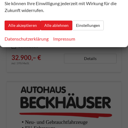
Cupra Leon Sportstourer
Sie können Ihre Einwilligung jederzeit mit Wirkung für die
VZ 2,0TSI DSG 4Drive - AHK, SHZ
Zukunft widerrufen.
sofort lieferbar
Gebrauchtwagen
Alle akzeptieren
Alle ablehnen
Einstellungen
Fahrzeugnummer
54240
Getriebe
Doppelkupplungsgetriebe (DSG)
Kraftstoff
Super E10
Außenfarbe
mitternachtsschwarz metallic
Datenschutzerklärung
Impressum
Leistung
228 kW (310 PS)
Kilometerstand
12.000 km
30.08.2023
32.900,– €
Details
incl. 19% MwSt.