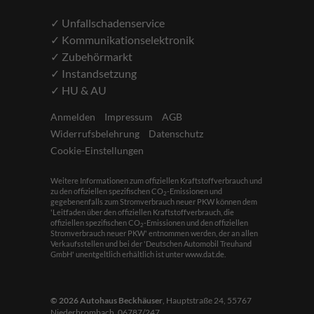
✓ Unfallschadenservice
✓ Kommunikationselektronik
✓ Zubehörmarkt
✓ Instandsetzung
✓ HU & AU
Anmelden
Impressum
AGB
Widerrufsbelehrung
Datenschutz
Cookie-Einstellungen
Weitere Informationen zum offiziellen Kraftstoffverbrauch und
zu den offiziellen spezifischen CO
-Emissionen und
2
gegebenenfalls zum Stromverbrauch neuer PKW können dem
'Leitfaden über den offiziellen Kraftstoffverbrauch, die
offiziellen spezifischen CO
-Emissionen und den offiziellen
2
Stromverbrauch neuer PKW' entnommen werden, der an allen
Verkaufsstellen und bei der 'Deutschen Automobil Treuhand
GmbH' unentgeltlich erhältlich ist unter www.dat.de.
© 2026
Autohaus Beckhäuser
,
Hauptstraße 24
,
55767
Niederbrombach,
06787/247