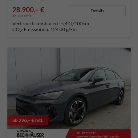
28.900,– €
Details
incl. 19% MwSt.
Verbrauch kombiniert:
5,40 l/100km
CO
-Emissionen:
124,00 g/km
2
ab 296,– € mtl.