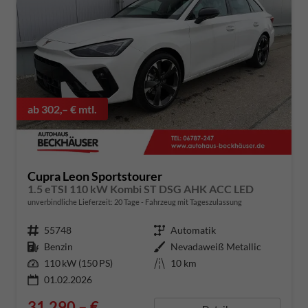
ab 302,– € mtl.
Cupra Leon Sportstourer
1.5 eTSI 110 kW Kombi ST DSG AHK ACC LED
unverbindliche Lieferzeit:
20 Tage
Fahrzeug mit Tageszulassung
Fahrzeugnummer
55748
Getriebe
Automatik
Kraftstoff
Benzin
Außenfarbe
Nevadaweiß Metallic
Leistung
110 kW (150 PS)
Kilometerstand
10 km
01.02.2026
31.290,– €