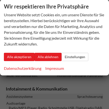
Ambiente-Beleuchtung
vorhanden
Wir respektieren Ihre Privatsphäre
Armlehnen
Mittelarmlehne
Unsere Website setzt Cookies ein, um unsere Dienste für Sie
Fensterheber
elektrisch
bereitzustellen. Hierbei berücksichtigen wir Ihre Auswahl
Gepäckraumabtrennung
vorhanden
und verarbeiten nur die Daten für Marketing, Analytics und
Klimatisierung
Klimaautomatik, 3-Zonen-Klimaautomatik
Personalisierung, für die Sie uns Ihr Einverständnis geben.
Lenkrad
Sie können Ihre Einwilligung jederzeit mit Wirkung für die
in Leder, höhenverstellbar, mit Multifunktionen, mit
Zukunft widerrufen.
Lenkradheizung, mit Schaltwippen
Sitze
Alle akzeptieren
Alle ablehnen
Einstellungen
Isofix (Kindersitzbefestigung), Rücksitzbank hinten geteilt,
Sitzheizung, Sportsitze, Isofix Beifahrersitz
Datenschutzerklärung
Impressum
Sitze: Lordosenstütze
Fahrer
Sitze: Verstellbarkeit
Höhenverstellbarer Fahrersitz
Infotainment & Kommunikation
Assistenzsysteme
Sprachsteuerung
Audioanlage
Radio/MP3-Player, Radio, Schnittstelle USB, Digitalradio DAB,