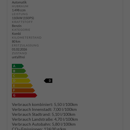
Automatik
HUBRAUM
1.498 ccm
LEISTUNG
110 kW (150 PS)
KRAFTSTOFF
Benzin
KATEGORIE
Kombi
KILOMETERSTAND
80 km
ERSTZULASSUNG
01.02.2026
ZUSTAND
unfallfrei
Verbrauch kombiniert:
5,50 l/100km
Verbrauch Innenstadt:
7,00 l/100km
Verbrauch Stadtrand:
5,10 l/100km
Verbrauch Landstraße:
4,70 l/100km
Verbrauch Autobahn:
5,80 l/100km
CO
-Emissionen:
124,00 g/km
2