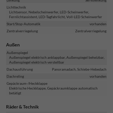
Lenkung
Servolenkung
Lichttechnik
Lichtsensor, Nebelscheinwerfer, LED-Scheinwerfer,
Fernlichtassistent, LED-Tagfahrlicht, Voll-LED Scheinwerfer
Start/Stop-Automatik
vorhanden
Zentralverriegelung
Zentralverriegelung
Außen
Außenspiegel
Außenspiegel elektrisch anklappbar, Außenspiegel beheizbar,
Außenspiegel elektrisch verstellbar
Dachausführung
Panoramadach, Schiebe-Hebedach
Dachreling
vorhanden
Gepäckraum-/Heckklappe
Elektrische Heckklappe, Gepäckraumklappe automatisch
betätigt
Räder & Technik