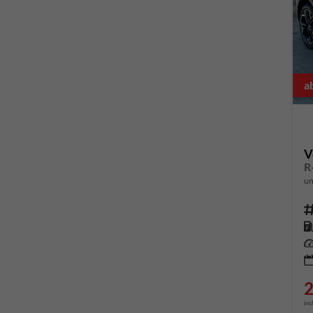
a
V
un
Fahrze
Kr
Leis
2
inc