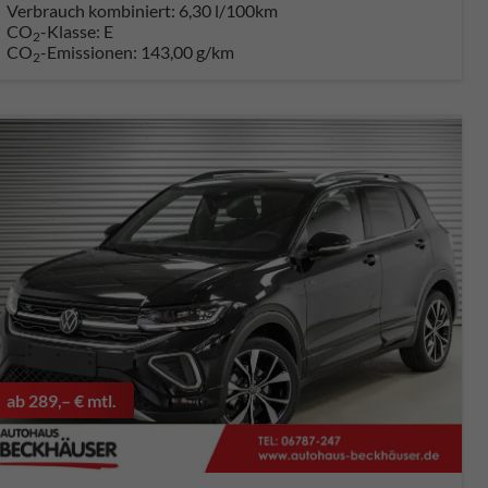
Verbrauch kombiniert:
6,30 l/100km
CO
-Klasse:
E
2
CO
-Emissionen:
143,00 g/km
2
ab 289,– € mtl.