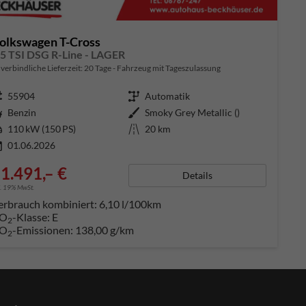
olkswagen T-Cross
,5 TSI DSG R-Line - LAGER
verbindliche Lieferzeit:
20 Tage
Fahrzeug mit Tageszulassung
ugnummer
55904
Getriebe
Automatik
aftstoff
Benzin
Außenfarbe
Smoky Grey Metallic ()
tung
110 kW (150 PS)
Kilometerstand
20 km
01.06.2026
1.491,– €
Details
l. 19% MwSt.
erbrauch kombiniert:
6,10 l/100km
O
-Klasse:
E
2
O
-Emissionen:
138,00 g/km
2