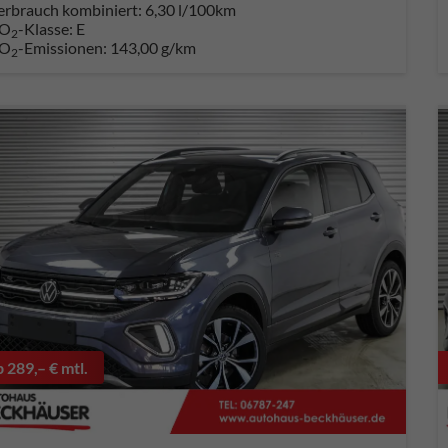
erbrauch kombiniert:
6,30 l/100km
O
-Klasse:
E
2
O
-Emissionen:
143,00 g/km
2
b 289,– € mtl.