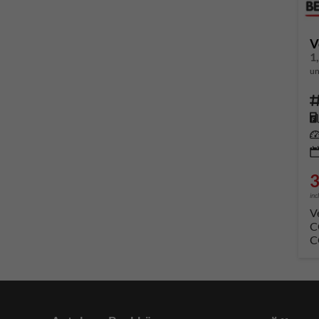
V
1
un
Fahrze
Kr
Leis
3
inc
V
C
C