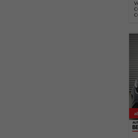
V
C
C
a