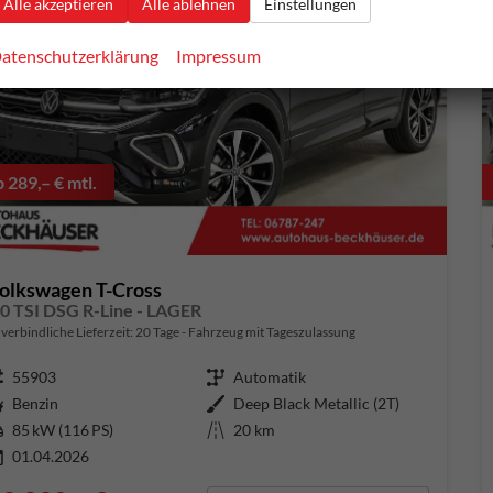
Alle akzeptieren
Alle ablehnen
Einstellungen
atenschutzerklärung
Impressum
b 289,– € mtl.
olkswagen T-Cross
,0 TSI DSG R-Line - LAGER
verbindliche Lieferzeit:
20 Tage
Fahrzeug mit Tageszulassung
ugnummer
55903
Getriebe
Automatik
aftstoff
Benzin
Außenfarbe
Deep Black Metallic (2T)
tung
85 kW (116 PS)
Kilometerstand
20 km
01.04.2026