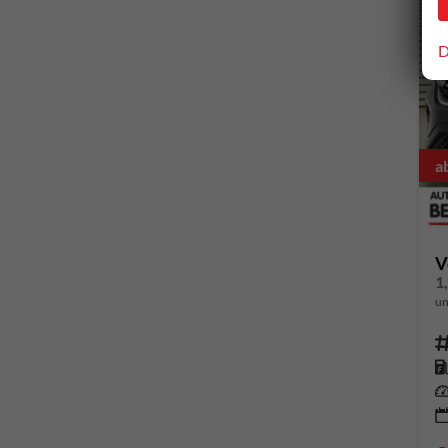
D
a
V
1
un
Fahrze
Kr
Leis