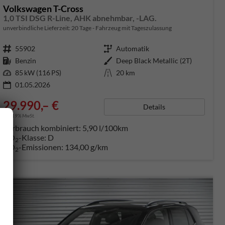
Volkswagen T-Cross
1,0 TSI DSG R-Line, AHK abnehmbar, -LAG.
unverbindliche Lieferzeit:
20 Tage
Fahrzeug mit Tageszulassung
Fahrzeugnummer
55902
Getriebe
Automatik
Kraftstoff
Benzin
Außenfarbe
Deep Black Metallic (2T)
Leistung
85 kW (116 PS)
Kilometerstand
20 km
01.05.2026
29.990,– €
Details
incl. 19% MwSt.
Verbrauch kombiniert:
5,90 l/100km
CO
-Klasse:
D
2
CO
-Emissionen:
134,00 g/km
2