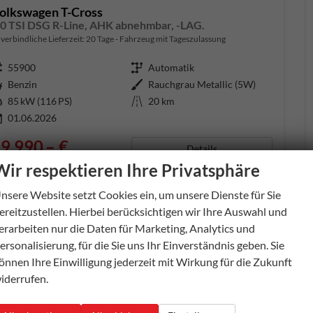
olkswagen T-Cross
,0 TSI DSG R-Line, AHK abnehmbar, -LAG.
verbindliche Lieferzeit:
20 Tage
Fahrzeug mit Tageszulassung
ugnummer
55900
Getriebe
Automatik
aftstoff
Benzin
Außenfarbe
Rauchgrau Metallic (5W)
tung
85 kW (116 PS)
Kilometerstand
20 km
01.06.2026
9.990,– €
Details
l. 19% MwSt.
Wir respektieren Ihre Privatsphäre
erbrauch kombiniert:
5,90 l/100km
O
-Klasse:
D
nsere Website setzt Cookies ein, um unsere Dienste für Sie
2
O
-Emissionen:
134,00 g/km
2
ereitzustellen. Hierbei berücksichtigen wir Ihre Auswahl und
erarbeiten nur die Daten für Marketing, Analytics und
ersonalisierung, für die Sie uns Ihr Einverständnis geben. Sie
önnen Ihre Einwilligung jederzeit mit Wirkung für die Zukunft
iderrufen.