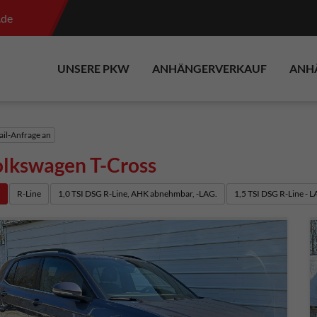
.de
UNSERE PKW
ANHÄNGERVERKAUF
ANH
il-Anfrage an
lkswagen T-Cross
e
R-Line
1,0 TSI DSG R-Line, AHK abnehmbar, -LAG.
1,5 TSI DSG R-Line - 