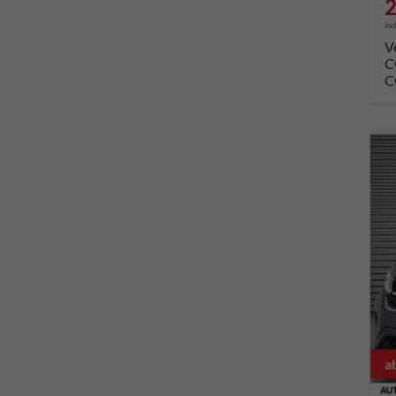
2
inc
V
C
C
a