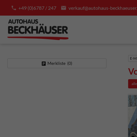
+49 (0)6787 / 247
verkauf@autohaus-beckhaeuser
E-Ma
Merkliste (
0
)
Vo
all