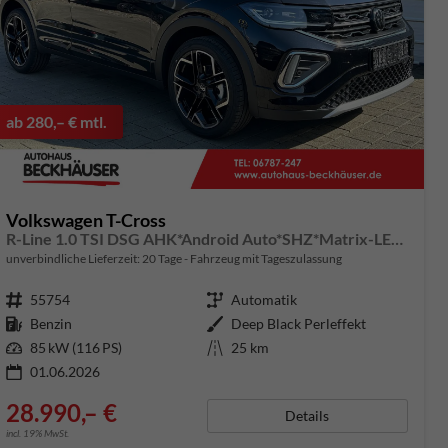
ab 280,– € mtl.
Volkswagen T-Cross
R-Line 1.0 TSI DSG AHK*Android Auto*SHZ*Matrix-LED*Kamera*Keyless*18"
unverbindliche Lieferzeit:
20 Tage
Fahrzeug mit Tageszulassung
Fahrzeugnummer
55754
Getriebe
Automatik
Kraftstoff
Benzin
Außenfarbe
Deep Black Perleffekt
Leistung
85 kW (116 PS)
Kilometerstand
25 km
01.06.2026
28.990,– €
Details
incl. 19% MwSt.