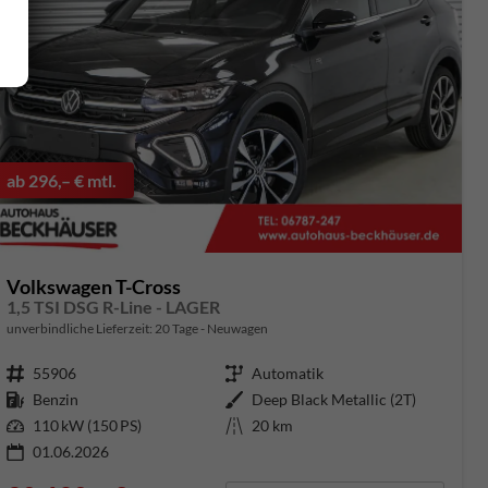
ab 296,– € mtl.
Volkswagen T-Cross
1,5 TSI DSG R-Line - LAGER
unverbindliche Lieferzeit:
20 Tage
Neuwagen
Fahrzeugnummer
55906
Getriebe
Automatik
Kraftstoff
Benzin
Außenfarbe
Deep Black Metallic (2T)
Leistung
110 kW (150 PS)
Kilometerstand
20 km
01.06.2026