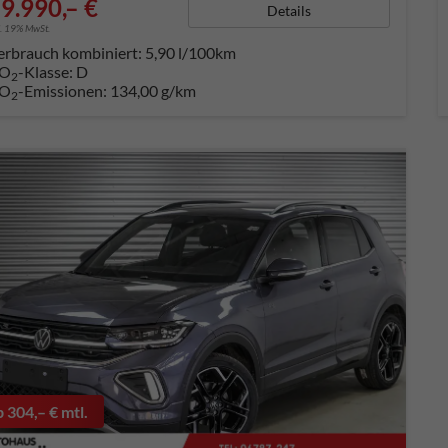
9.990,– €
Details
l. 19% MwSt.
erbrauch kombiniert:
5,90 l/100km
O
-Klasse:
D
2
O
-Emissionen:
134,00 g/km
2
b 304,– € mtl.