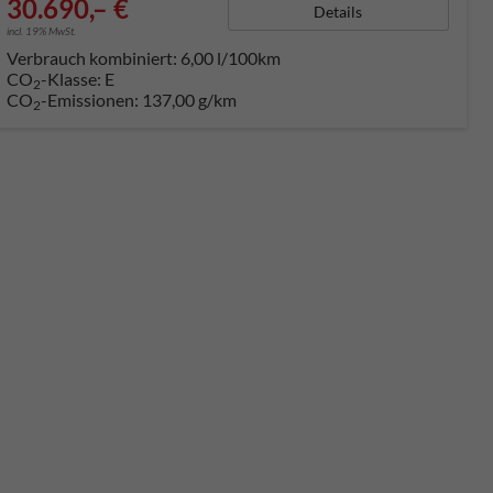
30.690,– €
Details
incl. 19% MwSt.
Verbrauch kombiniert:
6,00 l/100km
CO
-Klasse:
E
2
CO
-Emissionen:
137,00 g/km
2