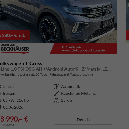
b 280,– € mtl.
olkswagen T-Cross
R-Line 1.0 TSI DSG AHK*Android Auto*SHZ*Matrix-LED*Kamera*Keyless*18"
verbindliche Lieferzeit:
20 Tage
Fahrzeug mit Tageszulassung
ugnummer
55752
Getriebe
Automatik
aftstoff
Benzin
Außenfarbe
Rauchgrau Metallic
tung
85 kW (116 PS)
Kilometerstand
25 km
01.06.2026
8.990,– €
Details
l. 19% MwSt.