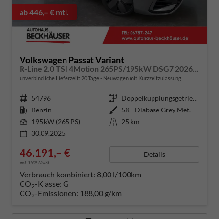
ab 446,– € mtl.
Volkswagen Passat Variant
R-Line 2.0 TSI 4Motion 265PS/195kW DSG7 2026 +HUD +TRAVEL +15" NAVI +ACC +360° +PANO +AHK +MATRIX +EL. HECKKLAPPE +KEYLESS +3Z-KLIMA +SHZ +LENKRADHZ +MASSAGE +DIG. COCKPIT
unverbindliche Lieferzeit:
20 Tage
Neuwagen mit Kurzzeitzulassung
Fahrzeugnummer
54796
Getriebe
Doppelkupplungsgetriebe (DSG)
Kraftstoff
Benzin
Außenfarbe
5X - Diabase Grey Met.
Leistung
195 kW (265 PS)
Kilometerstand
25 km
30.09.2025
46.191,– €
Details
incl. 19% MwSt.
Verbrauch kombiniert:
8,00 l/100km
CO
-Klasse:
G
2
CO
-Emissionen:
188,00 g/km
2