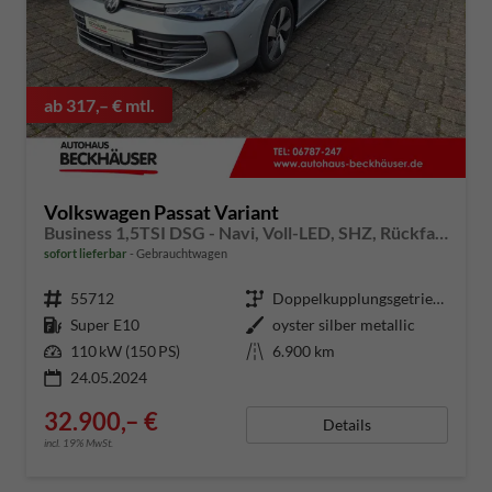
ab 317,– € mtl.
Volkswagen Passat Variant
Business 1,5TSI DSG - Navi, Voll-LED, SHZ, Rückfahrkamera, AHK
sofort lieferbar
Gebrauchtwagen
Fahrzeugnummer
55712
Getriebe
Doppelkupplungsgetriebe (DSG)
Kraftstoff
Super E10
Außenfarbe
oyster silber metallic
Leistung
110 kW (150 PS)
Kilometerstand
6.900 km
24.05.2024
32.900,– €
Details
incl. 19% MwSt.