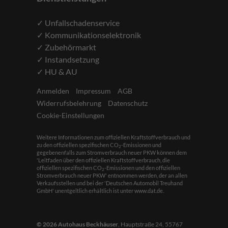
✓ Unfallschadenservice
✓ Kommunikationselektronik
✓ Zubehörmarkt
✓ Instandsetzung
✓ HU & AU
Anmelden
Impressum
AGB
Widerrufsbelehrung
Datenschutz
Cookie-Einstellungen
Weitere Informationen zum offiziellen Kraftstoffverbrauch und
zu den offiziellen spezifischen CO
-Emissionen und
2
gegebenenfalls zum Stromverbrauch neuer PKW können dem
'Leitfaden über den offiziellen Kraftstoffverbrauch, die
offiziellen spezifischen CO
-Emissionen und den offiziellen
2
Stromverbrauch neuer PKW' entnommen werden, der an allen
Verkaufsstellen und bei der 'Deutschen Automobil Treuhand
GmbH' unentgeltlich erhältlich ist unter www.dat.de.
© 2026
Autohaus Beckhäuser
,
Hauptstraße 24
,
55767