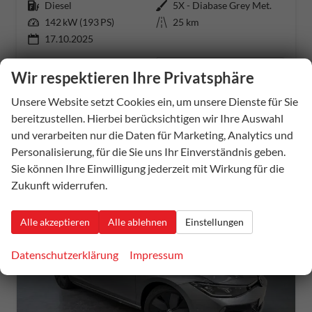
Kraftstoff
Diesel
Außenfarbe
5X - Diabase Grey Met.
Leistung
142 kW (193 PS)
Kilometerstand
25 km
17.10.2025
46.072,– €
Details
Wir respektieren Ihre Privatsphäre
incl. 19% MwSt.
Verbrauch kombiniert:
5,80 l/100km
Unsere Website setzt Cookies ein, um unsere Dienste für Sie
CO
-Klasse:
E
2
bereitzustellen. Hierbei berücksichtigen wir Ihre Auswahl
CO
-Emissionen:
153,00 g/km
2
und verarbeiten nur die Daten für Marketing, Analytics und
Personalisierung, für die Sie uns Ihr Einverständnis geben.
Sie können Ihre Einwilligung jederzeit mit Wirkung für die
Zukunft widerrufen.
Alle akzeptieren
Alle ablehnen
Einstellungen
Datenschutzerklärung
Impressum