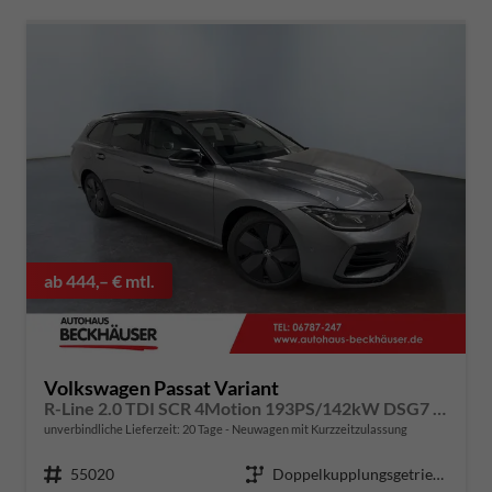
ab 444,– € mtl.
Volkswagen Passat Variant
R-Line 2.0 TDI SCR 4Motion 193PS/142kW DSG7 2026 | +AHK +PANO +Black Style +19" Schwarz LM +360 & RFK +TravelAssist
unverbindliche Lieferzeit:
20 Tage
Neuwagen mit Kurzzeitzulassung
Fahrzeugnummer
55020
Getriebe
Doppelkupplungsgetriebe (DSG)