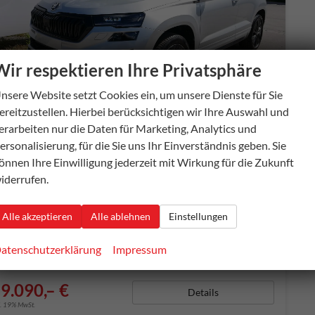
Wir respektieren Ihre Privatsphäre
b 377,– € mtl.
nsere Website setzt Cookies ein, um unsere Dienste für Sie
ereitzustellen. Hierbei berücksichtigen wir Ihre Auswahl und
erarbeiten nur die Daten für Marketing, Analytics und
ersonalisierung, für die Sie uns Ihr Einverständnis geben. Sie
koda Karoq
önnen Ihre Einwilligung jederzeit mit Wirkung für die Zukunft
Sportline 2.0 TSI 4x4 DSG DSG*KESSY*TEMPOMAT*PDC-HINTEN*SMARTLINK*LED*
iderrufen.
verbindliche Lieferzeit:
20 Tage
Fahrzeug mit Tageszulassung
ugnummer
55940
Getriebe
Automatik
Alle akzeptieren
Alle ablehnen
Einstellungen
aftstoff
Benzin
Außenfarbe
Brillant Silber Metallic
tung
140 kW (190 PS)
Kilometerstand
10 km
atenschutzerklärung
Impressum
01.02.2026
9.090,– €
Details
l. 19% MwSt.