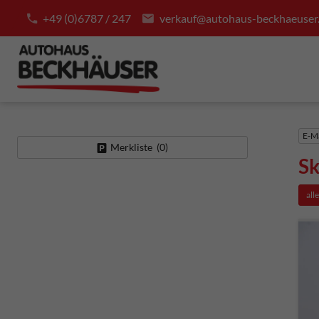
+49 (0)6787 / 247
verkauf@autohaus-beckhaeuser
E-Ma
Merkliste (
0
)
S
all