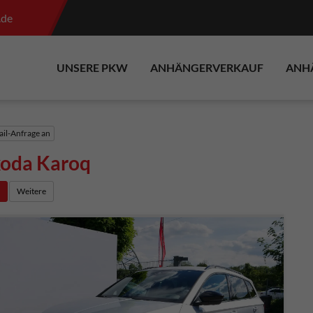
.de
UNSERE PKW
ANHÄNGERVERKAUF
ANH
il-Anfrage an
koda Karoq
e
Weitere