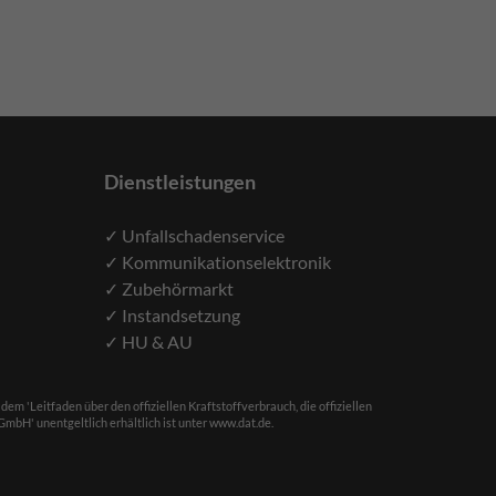
Dienstleistungen
✓ Unfallschadenservice
✓ Kommunikationselektronik
✓ Zubehörmarkt
✓ Instandsetzung
✓ HU & AU
'Leitfaden über den offiziellen Kraftstoffverbrauch, die offiziellen
bH' unentgeltlich erhältlich ist unter www.dat.de.