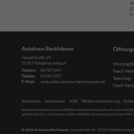
V
C
C
Autohaus Beckhäuser
Öffnung
Hauptstraße 24
55767
Niederbrombach
Montag bi
Telefon:
06787/247
Nach Ver
Telefax:
06787/297
Samstag:
E-Mail:
verkauf@autohaus-beckhaeuser.de
Nach Ver
Anmelden
Impressum
AGB
Widerrufsbelehrung
Date
Weitere Informationen zum offiziellen Kraftstoffverbrauch und zu den offiziel
spezifischen CO
-Emissionen und den offiziellen Stromverbrauch neuer PKW' e
2
© 2026
Autohaus Beckhäuser
,
Hauptstraße 24
,
55767
Niederbrombac