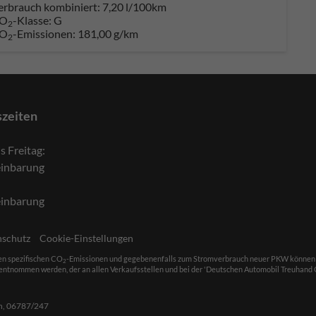
erbrauch kombiniert:
7,20 l/100km
O
-Klasse:
G
2
O
-Emissionen:
181,00 g/km
2
szeiten
s Freitag:
einbarung
einbarung
nschutz
Cookie-Einstellungen
len spezifischen CO
-Emissionen und gegebenenfalls zum Stromverbrauch neuer PKW können dem 
2
ntnommen werden, der an allen Verkaufsstellen und bei der 'Deutschen Automobil Treuhand Gm
h,
06787/247