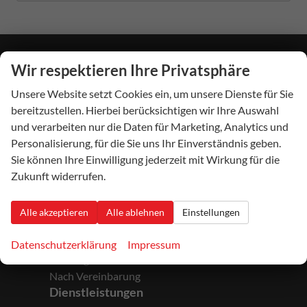
Wir respektieren Ihre Privatsphäre
Autohaus Beckhäuser
Unsere Website setzt Cookies ein, um unsere Dienste für Sie
Hauptstraße 24
55767
Niederbrombach
bereitzustellen. Hierbei berücksichtigen wir Ihre Auswahl
Telefon:
06787/247
und verarbeiten nur die Daten für Marketing, Analytics und
Telefax:
06787/297
Personalisierung, für die Sie uns Ihr Einverständnis geben.
E-Mail:
verkauf@autohaus-beckhaeuser.de
Sie können Ihre Einwilligung jederzeit mit Wirkung für die
Zukunft widerrufen.
Öffnungszeiten
Alle akzeptieren
Alle ablehnen
Einstellungen
Montag bis Freitag:
Nach Vereinbarung
Datenschutzerklärung
Impressum
Samstag:
Nach Vereinbarung
Dienstleistungen