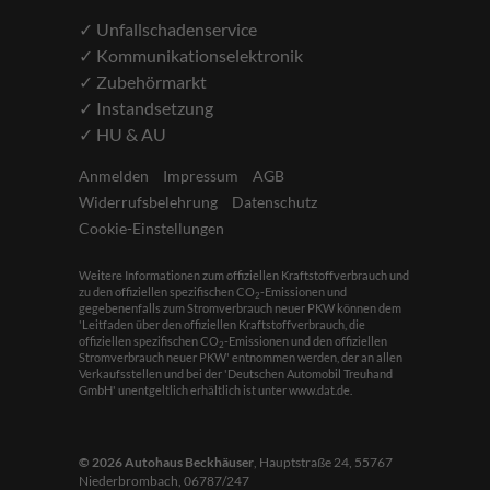
✓ Unfallschadenservice
✓ Kommunikationselektronik
✓ Zubehörmarkt
✓ Instandsetzung
✓ HU & AU
Anmelden
Impressum
AGB
Widerrufsbelehrung
Datenschutz
Cookie-Einstellungen
Weitere Informationen zum offiziellen Kraftstoffverbrauch und
zu den offiziellen spezifischen CO
-Emissionen und
2
gegebenenfalls zum Stromverbrauch neuer PKW können dem
'Leitfaden über den offiziellen Kraftstoffverbrauch, die
offiziellen spezifischen CO
-Emissionen und den offiziellen
2
Stromverbrauch neuer PKW' entnommen werden, der an allen
Verkaufsstellen und bei der 'Deutschen Automobil Treuhand
GmbH' unentgeltlich erhältlich ist unter www.dat.de.
© 2026
Autohaus Beckhäuser
,
Hauptstraße 24
,
55767
Niederbrombach,
06787/247