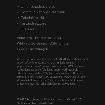
✓ Unfallschadenservice
✓ Kommunikationselektronik
✓ Zubehörmarkt
✓ Instandsetzung
✓ HU & AU
Anmelden
Impressum
AGB
Widerrufsbelehrung
Datenschutz
Cookie-Einstellungen
Weitere Informationen zum offiziellen Kraftstoffverbrauch und
zu den offiziellen spezifischen CO
-Emissionen und
2
gegebenenfalls zum Stromverbrauch neuer PKW können dem
'Leitfaden über den offiziellen Kraftstoffverbrauch, die
offiziellen spezifischen CO
-Emissionen und den offiziellen
2
Stromverbrauch neuer PKW' entnommen werden, der an allen
Verkaufsstellen und bei der 'Deutschen Automobil Treuhand
GmbH' unentgeltlich erhältlich ist unter www.dat.de.
© 2026
Autohaus Beckhäuser
,
Hauptstraße 24
,
55767
Niederbrombach,
06787/247