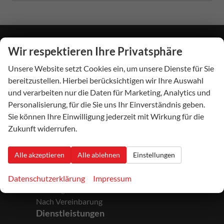
Wir respektieren Ihre Privatsphäre
Autohaus Beckhäuser
Unsere Website setzt Cookies ein, um unsere Dienste für Sie
Hauptstraße 24
55767
Niederbrombach
bereitzustellen. Hierbei berücksichtigen wir Ihre Auswahl
Telefon:
06787/247
und verarbeiten nur die Daten für Marketing, Analytics und
Telefax:
06787/297
Personalisierung, für die Sie uns Ihr Einverständnis geben.
E-Mail:
verkauf@autohaus-beckhaeuser.de
Sie können Ihre Einwilligung jederzeit mit Wirkung für die
Zukunft widerrufen.
Öffnungszeiten
Alle akzeptieren
Alle ablehnen
Einstellungen
Montag bis Freitag:
Nach Vereinbarung
Datenschutzerklärung
Impressum
Samstag:
Nach Vereinbarung
Dienstleistungen