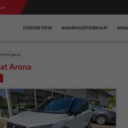
.de
UNSERE PKW
ANHÄNGERVERKAUF
ANH
il-Anfrage an
at Arona
e