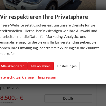
Wir respektieren Ihre Privatsphäre
nsere Website setzt Cookies ein, um unsere Dienste für Sie
b 178,– € mtl.
ereitzustellen. Hierbei berücksichtigen wir Ihre Auswahl und
erarbeiten nur die Daten für Marketing, Analytics und
ersonalisierung, für die Sie uns Ihr Einverständnis geben. Sie
önnen Ihre Einwilligung jederzeit mit Wirkung für die Zukunft
eat Arona
iderrufen.
FR 1,0TSI - LED-Scheinwerfer mit Linse, Navi, SHZ, Nebel,
fort lieferbar
Gebrauchtwagen
Alle akzeptieren
Alle ablehnen
Einstellungen
ugnummer
55987
Getriebe
Schalt. 6-Gang
aftstoff
Super E10
Außenfarbe
nevada weiß metallic/midnight schwarz metallic
atenschutzerklärung
Impressum
tung
81 kW (110 PS)
Kilometerstand
35.500 km
18.01.2022
8.500,– €
Details
fferenzbesteuert