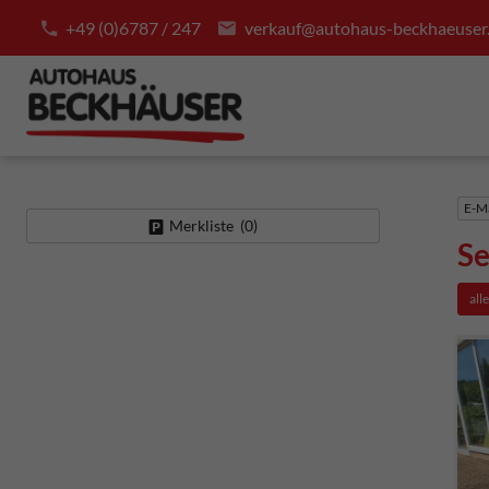
+49 (0)6787 / 247
verkauf@autohaus-beckhaeuser
E-Ma
Merkliste (
0
)
Se
all