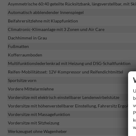
Asymmetrische 60:40 geteilte Rücksitzbank, längsverstellbar, mit 
Automatisch abblendender Innenspiegel
Beifahrersitzlehne mit Klappfunktion
Climatronic-Klimaanlage mit 3 Zonen und Air Care
Dachhimmel in Grau
Fußmatten
Kofferraumboden
Multifunktionslederlenkrad mit Heizung und DSG-Schaltfunktion
Reifen-Mobilitätsset: 12V-Kompressor und Reifendichtmittel
Sportsitze vorn
Vordere Mittelarmlehne
U
Vordersitze mit elektrisch einstellbarer Lendenwirbelstütze
b
v
Vordersitze mit höhenverstellbarer Einstellung, Fahrersitz ErgoActi
P
Vordersitze mit Massagefunktion
k
Vordersitze mit Sitzheizung
w
Werkzeugset ohne Wagenheber