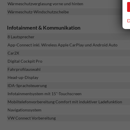
Wärmeschutzverglasung vorne und hinten
Wärmeschutz-Windschutzscheibe
D
Infotainment & Kommunikation
8 Lautsprecher
App-Connect inkl. Wireless Apple CarPlay und Android Auto
Car2X
Digital Cockpit Pro
Fahrprofilauswahl
Head-up-Display
IDA-Sprachsteuerung
Infotainmentsystem mit 15"-Touchscreen
Mobiltelefonvorbereitung Comfort mit induktiver Ladefunktion
Navigationssystem
VW Connect Vorbereitung