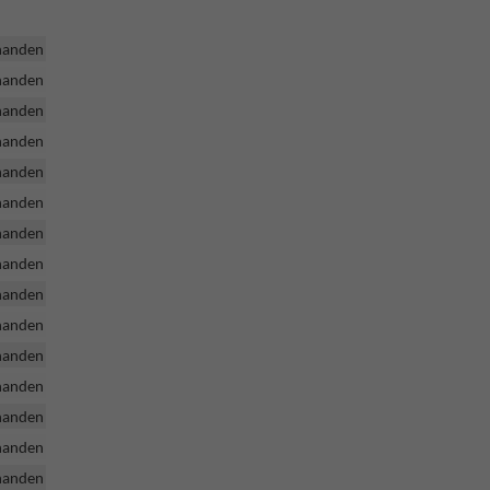
handen
handen
handen
handen
handen
handen
handen
handen
handen
handen
handen
handen
handen
handen
handen