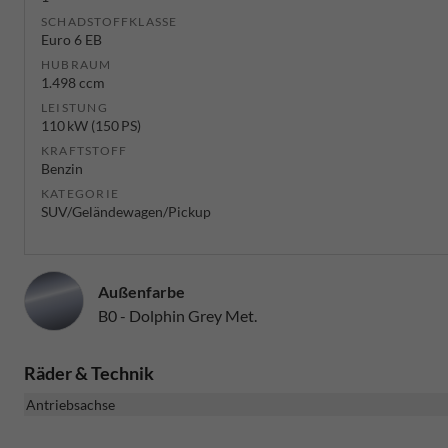
SCHADSTOFFKLASSE
Euro 6 EB
HUBRAUM
1.498 ccm
LEISTUNG
110 kW (150 PS)
KRAFTSTOFF
Benzin
KATEGORIE
SUV/Geländewagen/Pickup
Außenfarbe
B0 - Dolphin Grey Met.
Räder & Technik
Antriebsachse