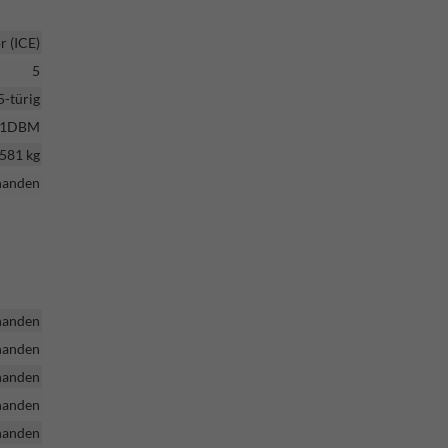
 (ICE)
5
5-türig
T1DBM
581 kg
handen
handen
handen
handen
handen
handen