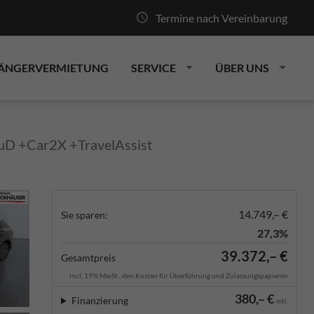
Termine nach Vereinbarung
ÄNGERVERMIETUNG
SERVICE
ÜBER UNS
D +Car2X +TravelAssist
14.749,– €
Sie sparen:
27,3%
39.372,– €
Gesamtpreis
incl. 19% MwSt., den Kosten für Überführung und Zulassungspapieren
380,– €
Finanzierung
mtl.