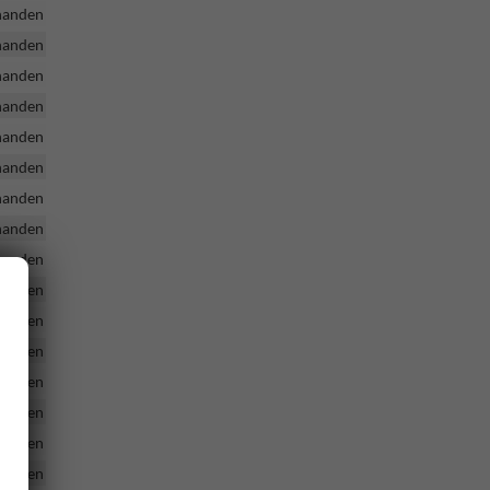
handen
handen
handen
handen
handen
handen
handen
handen
handen
handen
handen
handen
handen
handen
handen
handen