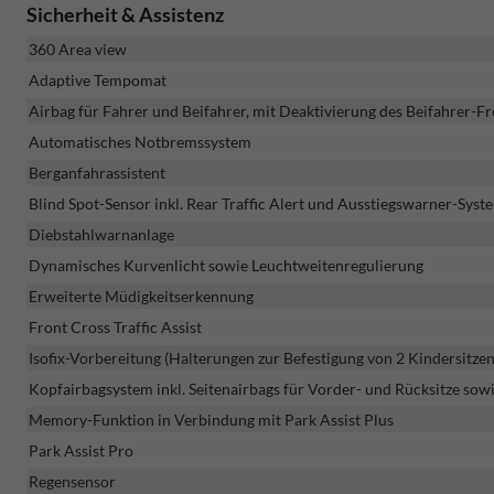
Sicherheit & Assistenz
360 Area view
Adaptive Tempomat
Airbag für Fahrer und Beifahrer, mit Deaktivierung des Beifahrer-F
Automatisches Notbremssystem
Berganfahrassistent
Blind Spot-Sensor inkl. Rear Traffic Alert und Ausstiegswarner-Syst
Diebstahlwarnanlage
Dynamisches Kurvenlicht sowie Leuchtweitenregulierung
Erweiterte Müdigkeitserkennung
Front Cross Traffic Assist
Isofix-Vorbereitung (Halterungen zur Befestigung von 2 Kindersitze
Kopfairbagsystem inkl. Seitenairbags für Vorder- und Rücksitze sow
Memory-Funktion in Verbindung mit Park Assist Plus
Park Assist Pro
Regensensor