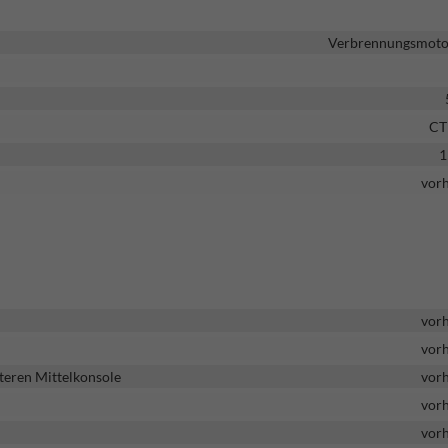
Verbrennungsmotor
C
1
vor
vor
vor
teren Mittelkonsole
vor
vor
vor