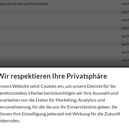
Skidurchreiche und Armlehne
vor
vor
vor
vor
vor
vor
vor
vor
vor
Wir respektieren Ihre Privatsphäre
vor
vor
nsere Website setzt Cookies ein, um unsere Dienste für Sie
vor
ereitzustellen. Hierbei berücksichtigen wir Ihre Auswahl und
erarbeiten nur die Daten für Marketing, Analytics und
ve
vor
ersonalisierung, für die Sie uns Ihr Einverständnis geben. Sie
vor
önnen Ihre Einwilligung jederzeit mit Wirkung für die Zukunft
vor
iderrufen.
vor