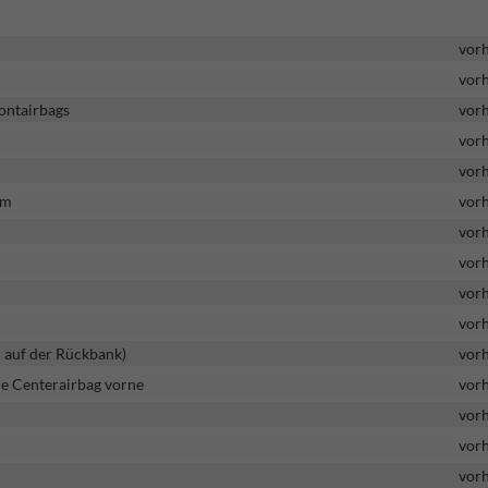
vor
vor
rontairbags
vor
vor
vor
em
vor
vor
vor
vor
vor
n auf der Rückbank)
vor
ie Centerairbag vorne
vor
vor
vor
vor