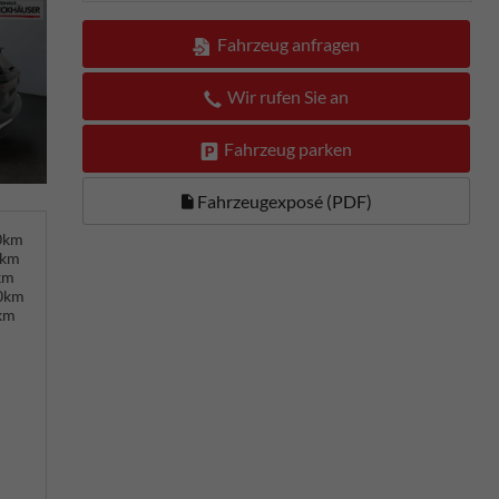
Fahrzeug anfragen
Wir rufen Sie an
Fahrzeug parken
Fahrzeugexposé (PDF)
00km
0km
km
00km
km