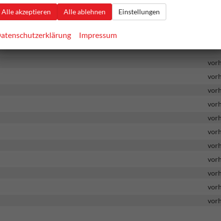
vor
Alle akzeptieren
Alle ablehnen
Einstellungen
vor
atenschutzerklärung
Impressum
vor
vor
vor
vor
vor
vor
vor
vor
vor
vor
vor