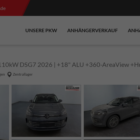
.de
UNSERE PKW
ANHÄNGERVERKAUF
ANH
S/110kW DSG7 2026 | +18" ALU +360-AreaView +Hu
gen
Zentrallager