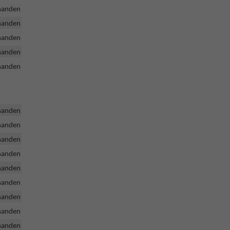
handen
handen
handen
handen
handen
handen
handen
handen
handen
handen
handen
handen
handen
handen