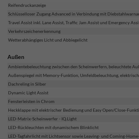
Reifendruckanzeige
Schlüsselloser Zugang Advanced in Verbindung mit Diebstahlwarna
Travel Assist inkl. Lane Assist, Traffic Jam Assist und Emergency Assi
Verkehrszeichenerkennung
Wetterabhängiges Licht und Abbiegelicht
Außen
Ambientebeleuchtung zwischen den Scheinwerfern, beleuchtete Auß
Außenspiegel mit Memory-Funktion, Umfeldbeleuchtung, elektrisch 
Dachreling in Silber
Dynamic Light Assist
Fensterleisten in Chrom
Heckklappe mit elektrischer Bedienung und Easy Open/Close-Funkt
LED-Matrix-Scheinwerfer - IQ.Light
LED-Rückleuchten mit dynamischem Blinklicht
LED-Tagfahrlicht mit Lichtsensor sowie Leaving- und Coming-Home