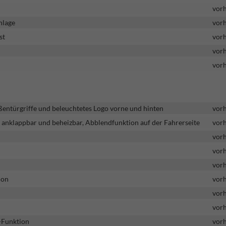
vor
nlage
vor
st
vor
vor
vor
entürgriffe und beleuchtetes Logo vorne und hinten
vor
anklappbar und beheizbar, Abblendfunktion auf der Fahrerseite
vor
vor
vor
vor
ion
vor
vor
vor
-Funktion
vor