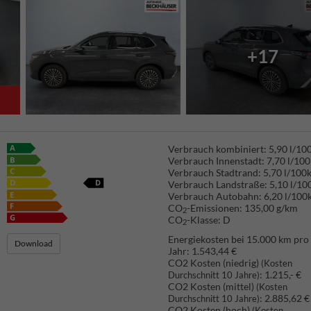
+17
Verbrauch kombiniert:
5,90 l/1
Verbrauch Innenstadt:
7,70 l/10
Verbrauch Stadtrand:
5,70 l/100
Verbrauch Landstraße:
5,10 l/1
Verbrauch Autobahn:
6,20 l/100
CO
-Emissionen:
135,00 g/km
2
CO
-Klasse:
D
2
Energiekosten bei 15.000 km pro
Download
Jahr:
1.543,44 €
CO2 Kosten (niedrig)
(Kosten
:
1.215,- €
Durchschnitt 10 Jahre)
CO2 Kosten (mittel)
(Kosten
:
2.885,62 €
Durchschnitt 10 Jahre)
CO2 Kosten (hoch)
(Kosten