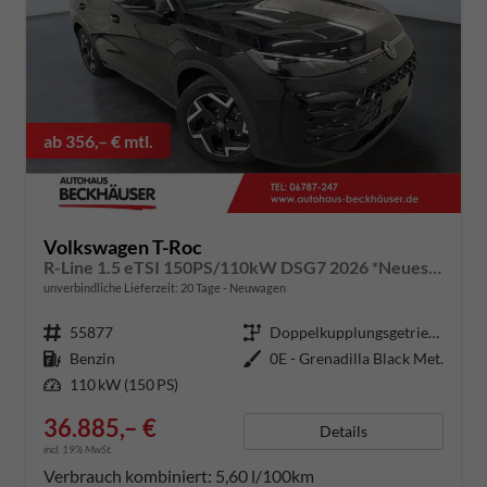
ab 356,– € mtl.
Volkswagen T-Roc
R-Line 1.5 eTSI 150PS/110kW DSG7 2026 *Neues Modell* | +AHK+PARK ASSIST PLUS+18"ALU
unverbindliche Lieferzeit:
20 Tage
Neuwagen
Fahrzeugnummer
55877
Getriebe
Doppelkupplungsgetriebe (DSG)
Kraftstoff
Benzin
Außenfarbe
0E - Grenadilla Black Met.
Leistung
110 kW (150 PS)
36.885,– €
Details
incl. 19% MwSt.
Verbrauch kombiniert:
5,60 l/100km