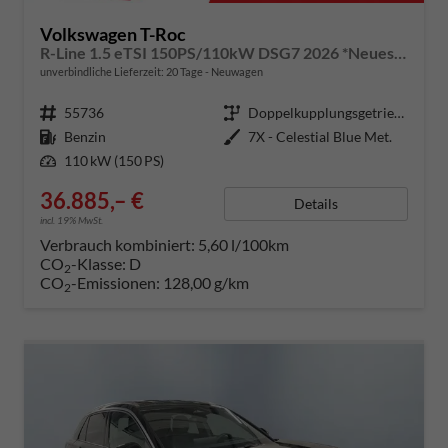
Volkswagen T-Roc
R-Line 1.5 eTSI 150PS/110kW DSG7 2026 *Neues Modell* +AHK+PARK ASSIST PLUS+18"ALU
unverbindliche Lieferzeit:
20 Tage
Neuwagen
Fahrzeugnummer
55736
Getriebe
Doppelkupplungsgetriebe (DSG)
Kraftstoff
Benzin
Außenfarbe
7X - Celestial Blue Met.
Leistung
110 kW (150 PS)
36.885,– €
Details
incl. 19% MwSt.
Verbrauch kombiniert:
5,60 l/100km
CO
-Klasse:
D
2
CO
-Emissionen:
128,00 g/km
2