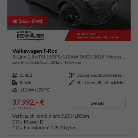
ab 366,– € mtl.
Volkswagen T-Roc
R-Line 1.5 eTSI 150PS/110kW DSG7 2026 *Neues Modell* | +AHK +BlackStyle +19" ALU +IQ.Licht-Matrix
unverbindliche Lieferzeit:
20 Tage
Neuwagen
Fahrzeugnummer
55882
Getriebe
Doppelkupplungsgetriebe (DSG)
Kraftstoff
Benzin
Außenfarbe
0E - Grenadilla Black Met.
Leistung
110 kW (150 PS)
37.992,– €
Details
incl. 19% MwSt.
Verbrauch kombiniert:
5,60 l/100km
CO
-Klasse:
D
2
CO
-Emissionen:
128,00 g/km
2