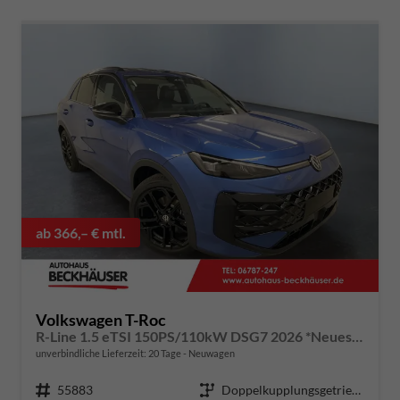
ab 366,– € mtl.
Volkswagen T-Roc
R-Line 1.5 eTSI 150PS/110kW DSG7 2026 *Neues Modell* | +AHK +BlackStyle +19" ALU +IQ.Licht-Matrix
unverbindliche Lieferzeit:
20 Tage
Neuwagen
Fahrzeugnummer
55883
Getriebe
Doppelkupplungsgetriebe (DSG)