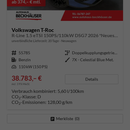
ab 374,– € mtl.
Volkswagen T-Roc
R-Line 1.5 eTSI 150PS/110kW DSG7 2026 *Neues Modell* | +AHK +BlackStyle +19" ALU +IQ.Licht-Matrix +NAVI
unverbindliche Lieferzeit:
20 Tage
Neuwagen
Fahrzeugnummer
55785
Getriebe
Doppelkupplungsgetriebe (DSG)
Kraftstoff
Benzin
Außenfarbe
7X - Celestial Blue Met.
Leistung
110 kW (150 PS)
38.783,– €
Details
incl. 19% MwSt.
Verbrauch kombiniert:
5,60 l/100km
CO
-Klasse:
D
2
CO
-Emissionen:
128,00 g/km
2
Merkliste (
0
)