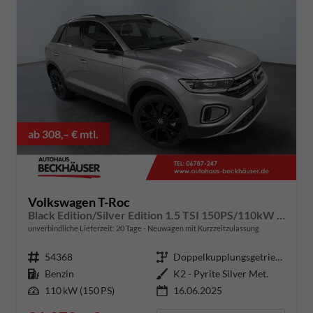
ab 308,– € mtl.
Volkswagen T-Roc
Black Edition/Silver Edition 1.5 TSI 150PS/110kW DSG 2025 +Black Paket+19"ALU+MATRIX+PANO
unverbindliche Lieferzeit:
20 Tage
Neuwagen mit Kurzzeitzulassung
Fahrzeugnummer
54368
Getriebe
Doppelkupplungsgetriebe (DSG)
Kraftstoff
Benzin
Außenfarbe
K2 - Pyrite Silver Met.
Leistung
110 kW (150 PS)
16.06.2025