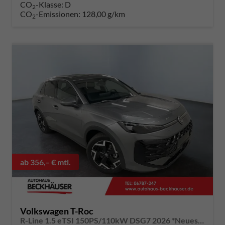
CO
-Klasse:
D
2
CO
-Emissionen:
128,00 g/km
2
ab 356,– € mtl.
Volkswagen T-Roc
R-Line 1.5 eTSI 150PS/110kW DSG7 2026 *Neues Modell* | +AHK+18"ALU+PARK ASSIST PLUS