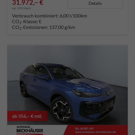
31.972,– €
Details
incl. 19% MwSt.
Verbrauch kombiniert:
6,00 l/100km
CO
-Klasse:
E
2
CO
-Emissionen:
137,00 g/km
2
ab 356,– € mtl.