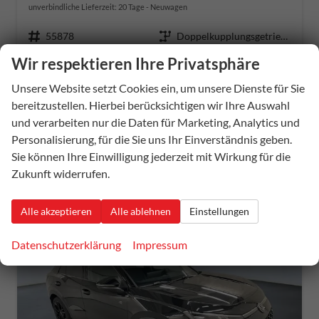
unverbindliche Lieferzeit:
20 Tage
Neuwagen
Fahrzeugnummer
55878
Getriebe
Doppelkupplungsgetriebe (DSG)
Kraftstoff
Benzin
Außenfarbe
A6 - Wolf Gray Met.
Wir respektieren Ihre Privatsphäre
Leistung
110 kW (150 PS)
Unsere Website setzt Cookies ein, um unsere Dienste für Sie
36.885,– €
Details
bereitzustellen. Hierbei berücksichtigen wir Ihre Auswahl
incl. 19% MwSt.
und verarbeiten nur die Daten für Marketing, Analytics und
Verbrauch kombiniert:
5,60 l/100km
Personalisierung, für die Sie uns Ihr Einverständnis geben.
CO
-Klasse:
D
2
Sie können Ihre Einwilligung jederzeit mit Wirkung für die
CO
-Emissionen:
128,00 g/km
2
Zukunft widerrufen.
Alle akzeptieren
Alle ablehnen
Einstellungen
Datenschutzerklärung
Impressum