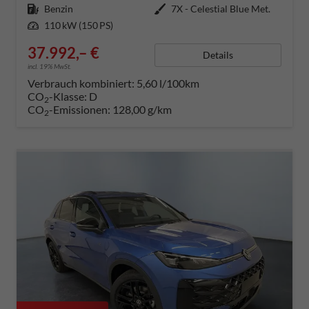
Kraftstoff
Benzin
Außenfarbe
7X - Celestial Blue Met.
Leistung
110 kW (150 PS)
37.992,– €
Details
incl. 19% MwSt.
Verbrauch kombiniert:
5,60 l/100km
CO
-Klasse:
D
2
CO
-Emissionen:
128,00 g/km
2