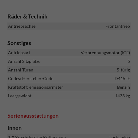
Räder & Technik
Antriebsachse
Frontantrieb
Sonstiges
Antriebsart
Verbrennungsmotor (ICE)
Anzahl Sitzplätze
5
Anzahl Türen
5-türig
Codes: Hersteller-Code
D415LE
Kraftstoff: emissionsärmster
Benzin
Leergewicht
1433 kg
Serienausstattungen
Innen
12V-Steckdose im Kofferraum
vorhanden