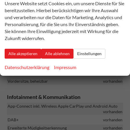
Unsere Website setzt Cookies ein, um unsere Dienste für Sie
Schaltfunktion
vorhanden
bereitzustellen. Hierbei berücksichtigen wir Ihre Auswahl
Pedale und Fußstütze in gebürstetem Edelstahl
vorhanden
und verarbeiten nur die Daten für Marketing, Analytics und
Rücksitzlehne, asymmetrisch geteilt (60/40) mit Mittelarmlehne
Personalisierung, für die Sie uns Ihr Einverständnis geben.
vorhanden
Sie können Ihre Einwilligung jederzeit mit Wirkung für die
Sportsitz-Komfort vorne
vorhanden
Zukunft widerrufen.
Türverkleidungen und Armlehnen in Leatherette
vorhanden
Variable Kofferraumboden
vorhanden
Alle akzeptieren
Alle ablehnen
Einstellungen
Vordersitze mit elektrisch verstellbarer Lendenstütze
vorhanden
Datenschutzerklärung
Impressum
Vordersitze mit Höheneinstellung
vorhanden
Vordersitze, beheizbar
vorhanden
Infotainment & Kommunikation
App-Connect inkl. Wireless Apple CarPlay und Android Auto
vorhanden
DAB+
vorhanden
Erweiterte Müdigkeitserkennung
vorhanden