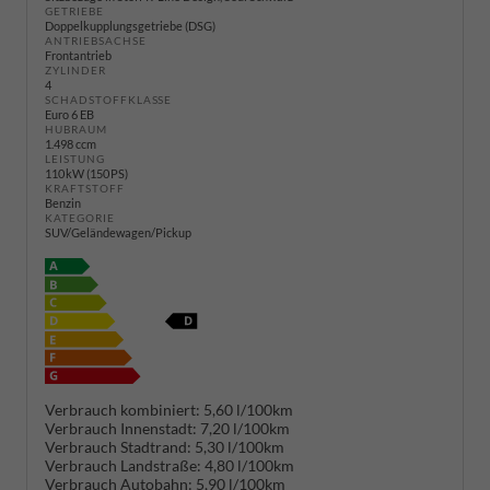
GETRIEBE
Doppelkupplungsgetriebe (DSG)
ANTRIEBSACHSE
Frontantrieb
ZYLINDER
4
SCHADSTOFFKLASSE
Euro 6 EB
HUBRAUM
1.498 ccm
LEISTUNG
110 kW (150 PS)
KRAFTSTOFF
Benzin
KATEGORIE
SUV/Geländewagen/Pickup
Verbrauch kombiniert:
5,60 l/100km
Verbrauch Innenstadt:
7,20 l/100km
Verbrauch Stadtrand:
5,30 l/100km
Verbrauch Landstraße:
4,80 l/100km
Verbrauch Autobahn:
5,90 l/100km