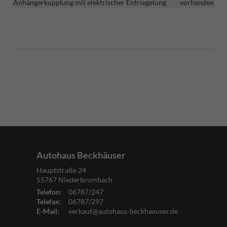
Anhängerkupplung mit elektrischer Entriegelung
vorhanden
Autohaus Beckhäuser
Hauptstraße 24
55767
Niederbrombach
Telefon:
06787/247
Telefax:
06787/297
E-Mail:
verkauf@autohaus-beckhaeuser.de