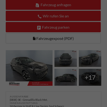
Fahrzeug anfragen
Wir rufen Sie an
Fahrzeug parken
Fahrzeugexposé (PDF)
+17
AUSSENFARBE
0E0E
0E - Grenadilla Black Met.
INNENAUSSTATTUNG
Sitzbezüge in Stoff R-Line Design, Soul Schwarz