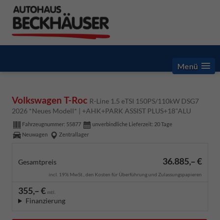
Menü
Volkswagen T-Roc
R-Line 1.5 eTSI 150PS/110kW DSG7
2026 *Neues Modell* | +AHK+PARK ASSIST PLUS+18"ALU
Fahrzeugnummer:
55877
unverbindliche Lieferzeit:
20 Tage
Neuwagen
Zentrallager
36.885,– €
Gesamtpreis
incl. 19% MwSt., den Kosten für Überführung und Zulassungspapieren
355,– €
mtl.
Finanzierung