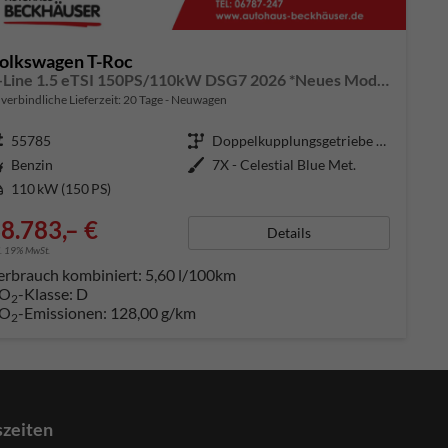
olkswagen T-Roc
R-Line 1.5 eTSI 150PS/110kW DSG7 2026 *Neues Modell* | +AHK +BlackStyle +19" ALU +IQ.Licht-Matrix +NAVI
verbindliche Lieferzeit:
20 Tage
Neuwagen
ugnummer
55785
Getriebe
Doppelkupplungsgetriebe (DSG)
aftstoff
Benzin
Außenfarbe
7X - Celestial Blue Met.
tung
110 kW (150 PS)
8.783,– €
Details
l. 19% MwSt.
erbrauch kombiniert:
5,60 l/100km
O
-Klasse:
D
2
O
-Emissionen:
128,00 g/km
2
szeiten