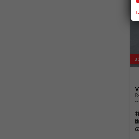
D
a
V
un
Fahrze
Kr
Leis