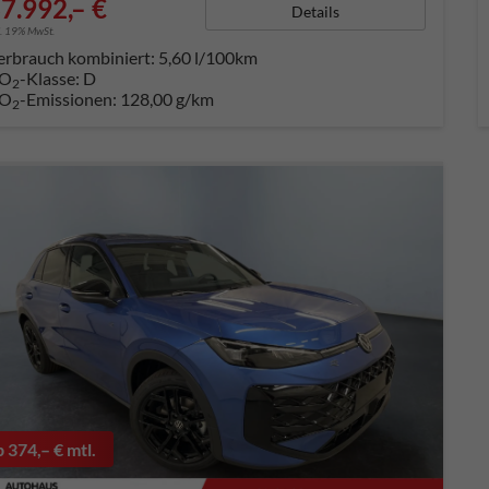
7.992,– €
Details
l. 19% MwSt.
erbrauch kombiniert:
5,60 l/100km
O
-Klasse:
D
2
O
-Emissionen:
128,00 g/km
2
b 374,– € mtl.