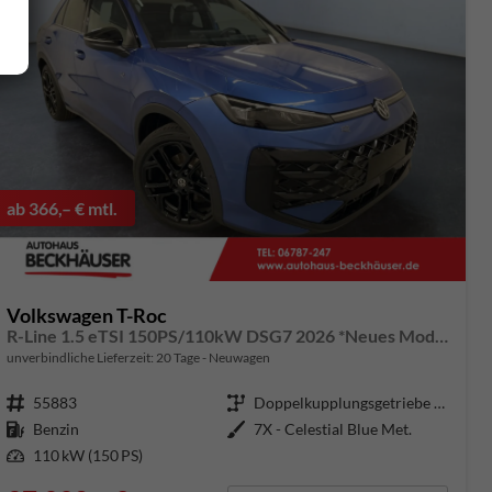
ab 366,– € mtl.
Volkswagen T-Roc
R-Line 1.5 eTSI 150PS/110kW DSG7 2026 *Neues Modell* | +AHK +BlackStyle +19" ALU +IQ.Licht-Matrix
unverbindliche Lieferzeit:
20 Tage
Neuwagen
Fahrzeugnummer
55883
Getriebe
Doppelkupplungsgetriebe (DSG)
Kraftstoff
Benzin
Außenfarbe
7X - Celestial Blue Met.
Leistung
110 kW (150 PS)