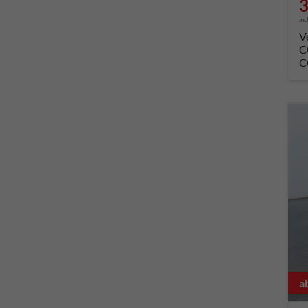
3
inc
V
C
C
a