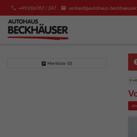
+49 (0)6787 / 247
verkauf@autohaus-beckhaeuser
Merkliste (
0
)
E-Ma
Vo
all