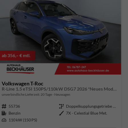
ab 356,– € mtl.
Volkswagen T-Roc
R-Line 1.5 eTSI 150PS/110kW DSG7 2026 *Neues Modell* +AHK+PARK ASSIST PLUS+18"ALU
unverbindliche Lieferzeit:
20 Tage
Neuwagen
Fahrzeugnummer
55736
Getriebe
Doppelkupplungsgetriebe (DSG)
Kraftstoff
Benzin
Außenfarbe
7X - Celestial Blue Met.
Leistung
110 kW (150 PS)