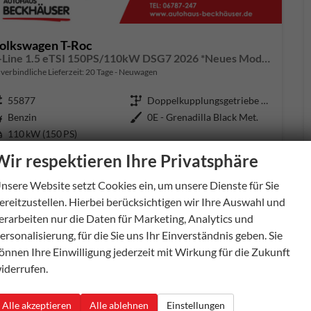
olkswagen T-Roc
R-Line 1.5 eTSI 150PS/110kW DSG7 2026 *Neues Modell* | +AHK+PARK ASSIST PLUS+18"ALU
verbindliche Lieferzeit:
20 Tage
Neuwagen
ugnummer
55877
Getriebe
Doppelkupplungsgetriebe (DSG)
aftstoff
Benzin
Außenfarbe
0E - Grenadilla Black Met.
tung
110 kW (150 PS)
Wir respektieren Ihre Privatsphäre
6.885,– €
Details
l. 19% MwSt.
nsere Website setzt Cookies ein, um unsere Dienste für Sie
erbrauch kombiniert:
5,60 l/100km
ereitzustellen. Hierbei berücksichtigen wir Ihre Auswahl und
O
-Klasse:
D
2
erarbeiten nur die Daten für Marketing, Analytics und
O
-Emissionen:
128,00 g/km
2
ersonalisierung, für die Sie uns Ihr Einverständnis geben. Sie
önnen Ihre Einwilligung jederzeit mit Wirkung für die Zukunft
iderrufen.
Alle akzeptieren
Alle ablehnen
Einstellungen