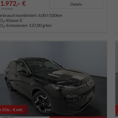
1.972,– €
Details
l. 19% MwSt.
erbrauch kombiniert:
6,00 l/100km
O
-Klasse:
E
2
O
-Emissionen:
137,00 g/km
2
b 356,– € mtl.