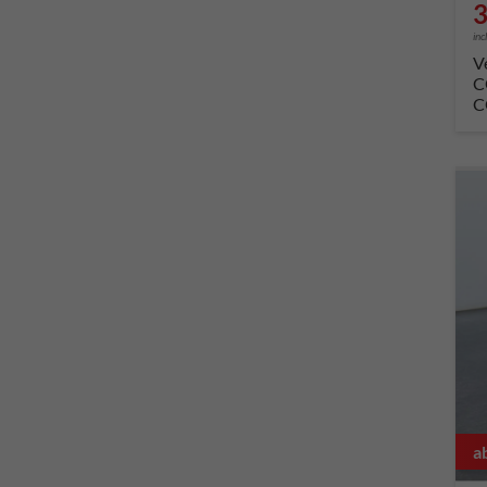
3
inc
V
C
C
a