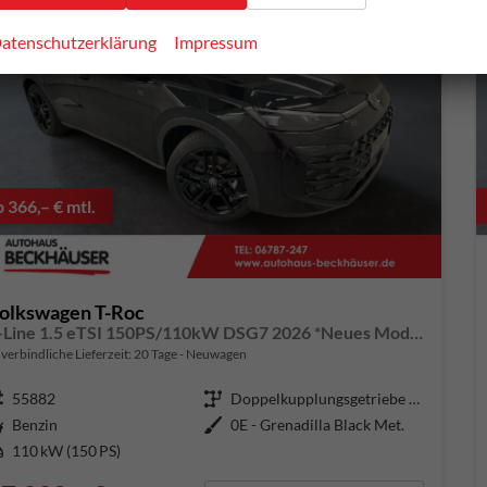
atenschutzerklärung
Impressum
b 366,– € mtl.
olkswagen T-Roc
R-Line 1.5 eTSI 150PS/110kW DSG7 2026 *Neues Modell* | +AHK +BlackStyle +19" ALU +IQ.Licht-Matrix
verbindliche Lieferzeit:
20 Tage
Neuwagen
ugnummer
55882
Getriebe
Doppelkupplungsgetriebe (DSG)
aftstoff
Benzin
Außenfarbe
0E - Grenadilla Black Met.
tung
110 kW (150 PS)