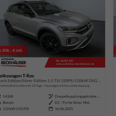
b 308,– € mtl.
olkswagen T-Roc
Black Edition/Silver Edition 1.5 TSI 150PS/110kW DSG 2025 +Black Paket+19"ALU+MATRIX+PANO
verbindliche Lieferzeit:
20 Tage
Neuwagen mit Kurzzeitzulassung
ugnummer
54368
Getriebe
Doppelkupplungsgetriebe (DSG)
aftstoff
Benzin
Außenfarbe
K2 - Pyrite Silver Met.
tung
110 kW (150 PS)
16.06.2025