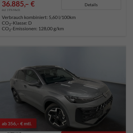
36.885,– €
Details
incl. 19% MwSt.
Verbrauch kombiniert:
5,60 l/100km
CO
-Klasse:
D
2
CO
-Emissionen:
128,00 g/km
2
ab 356,– € mtl.