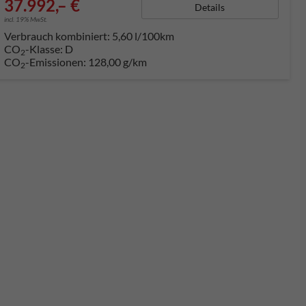
37.992,– €
Details
incl. 19% MwSt.
Verbrauch kombiniert:
5,60 l/100km
CO
-Klasse:
D
2
CO
-Emissionen:
128,00 g/km
2