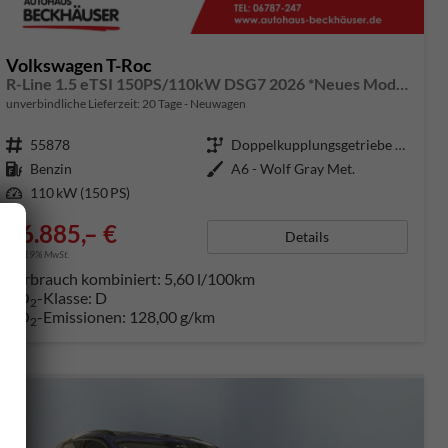
Volkswagen T-Roc
R-Line 1.5 eTSI 150PS/110kW DSG7 2026 *Neues Modell* | +AHK+18"ALU+PARK ASSIST PLUS
unverbindliche Lieferzeit:
20 Tage
Neuwagen
Fahrzeugnummer
55878
Getriebe
Doppelkupplungsgetriebe (DSG)
Kraftstoff
Benzin
Außenfarbe
A6 - Wolf Gray Met.
Leistung
110 kW (150 PS)
36.885,– €
Details
incl. 19% MwSt.
Verbrauch kombiniert:
5,60 l/100km
CO
-Klasse:
D
2
CO
-Emissionen:
128,00 g/km
2