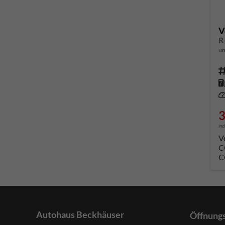
V
un
Fahrze
Kr
Leis
3
inc
V
C
C
Autohaus Beckhäuser
Öffnung