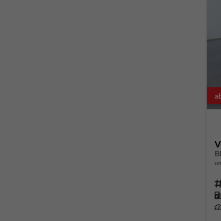
a
V
un
Fahrze
Kr
Leis