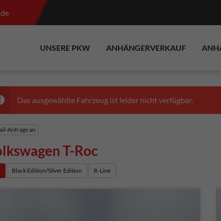
.de
UNSERE PKW
ANHÄNGERVERKAUF
ANH
Das ausgewählte Fahrzeug ist leider nicht verfügbar.
il-Anfrage an
lkswagen T-Roc
e
Black Edition/Silver Edition
R-Line