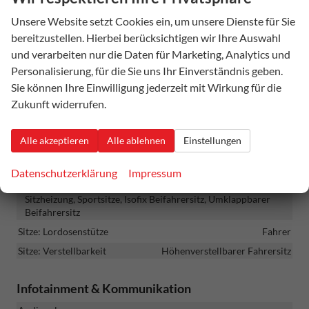
Innen
Unsere Website setzt Cookies ein, um unsere Dienste für Sie
Ambiente-Beleuchtung
vorhanden
bereitzustellen. Hierbei berücksichtigen wir Ihre Auswahl
Armlehnen
Mittelarmlehne
und verarbeiten nur die Daten für Marketing, Analytics und
Fensterheber
elektrisch
Personalisierung, für die Sie uns Ihr Einverständnis geben.
Sie können Ihre Einwilligung jederzeit mit Wirkung für die
Gepäckraumabtrennung
vorhanden
Zukunft widerrufen.
Klimatisierung
Klimaautomatik
Lenkrad
in Leder, höhenverstellbar, mit Multifunktionen, mit
Alle akzeptieren
Alle ablehnen
Einstellungen
Schaltwippen
Datenschutzerklärung
Impressum
Sitze
Isofix (Kindersitzbefestigung), Rücksitzbank hinten geteilt,
Sitzheizung, Sportsitze, Isofix Beifahrersitz, Umklappbarer
Beifahrersitz
Sitze: Lordosenstütze
Fahrer
Sitze: Verstellbarkeit
Höhenverstellbarer Fahrersitz
Infotainment & Kommunikation