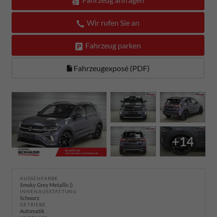
Wir rufen Sie an
Fahrzeug parken
Fahrzeugexposé (PDF)
+14
AUSSENFARBE
Smoky Grey Metallic ()
INNENAUSSTATTUNG
Schwarz
GETRIEBE
Automatik