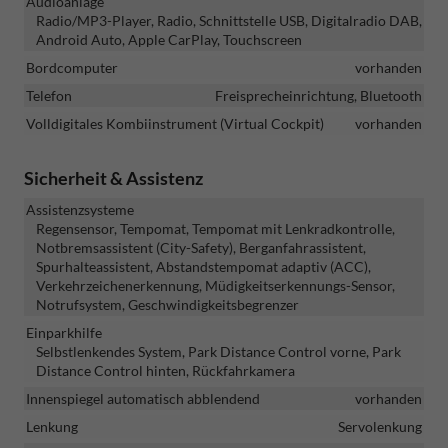
Audioanlage
Radio/MP3-Player, Radio, Schnittstelle USB, Digitalradio DAB,
Android Auto, Apple CarPlay, Touchscreen
Bordcomputer
vorhanden
Telefon
Freisprecheinrichtung, Bluetooth
Volldigitales Kombiinstrument (Virtual Cockpit)
vorhanden
Sicherheit & Assistenz
Assistenzsysteme
Regensensor, Tempomat, Tempomat mit Lenkradkontrolle,
Notbremsassistent (City-Safety), Berganfahrassistent,
Spurhalteassistent, Abstandstempomat adaptiv (ACC),
Verkehrzeichenerkennung, Müdigkeitserkennungs-Sensor,
Notrufsystem, Geschwindigkeitsbegrenzer
Einparkhilfe
Selbstlenkendes System, Park Distance Control vorne, Park
Distance Control hinten, Rückfahrkamera
Innenspiegel automatisch abblendend
vorhanden
Lenkung
Servolenkung