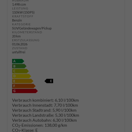
HUBRAUM
1.498 ccm
LEISTUNG
110 kW (150 PS)
KRAFTSTOFF
Benzin
KATEGORIE
SUV/Geländewagen/Pickup
KILOMETERSTAND
20 km
ERSTZULASSUNG
01.06.2026
ZUSTAND
unfallfrei
Verbrauch kombiniert:
6,10 l/100km
Verbrauch Innenstadt:
7,70 l/100km
Verbrauch Stadtrand:
5,90 l/100km
Verbrauch Landstraße:
5,30 l/100km
Verbrauch Autobahn:
6,30 l/100km
CO
-Emissionen:
138,00 g/km
2
CO
-Klasse:
E
2