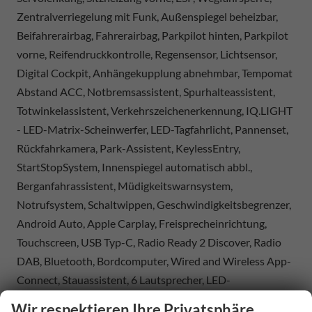
Zentralverriegelung mit Funk, Außenspiegel beheizbar,
Beifahrerairbag, Fahrerairbag, Parkpilot hinten, Parkpilot
vorne, Reifendruckkontrolle, Regensensor, Lichtsensor,
Digital Cockpit, Anhängekupplung abnehmbar, Tempomat
Abstand ACC, Notbremsassistent, Spurhalteassistent,
Totwinkelassistent, Verkehrszeichenerkennung, IQ.LIGHT
- LED-Matrix-Scheinwerfer, LED-Tagfahrlicht, Pannenset,
Rückfahrkamera, Park-Assistent, KeylessEntry,
StartStopSystem, Innenspiegel automatisch abbl.,
Berganfahrassistent, Müdigkeitswarnsystem,
Notrufsystem, Schaltwippen, Geschwindigkeitsbegrenzer,
Android Auto, Apple Carplay, Freisprecheinrichtung,
Touchscreen, USB Typ-C, Radio Ready 2 Discover, Radio
DAB, Bluetooth, Bordcomputer, Wired and Wireless App-
Connect, Stauassistent, 6 Lautsprecher, LED-
Rückleuchten,
Wir respektieren Ihre Privatsphäre