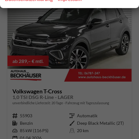
ab 289,– € mtl.
Volkswagen T-Cross
1,0 TSI DSG R-Line - LAGER
unverbindliche Lieferzeit:
20 Tage
Fahrzeug mit Tageszulassung
Fahrzeugnummer
55903
Getriebe
Automatik
Kraftstoff
Benzin
Außenfarbe
Deep Black Metallic (2T)
Leistung
85 kW (116 PS)
Kilometerstand
20 km
01.04.2026