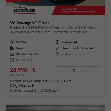
Volkswagen T-Cross
R-Line 1.0 TSI DSG AHK*Android Auto*SHZ*Matrix-LED*Kamera*Keyless*18"
unverbindliche Lieferzeit:
20 Tage
Fahrzeug mit Tageszulassung
Fahrzeugnummer
55754
Getriebe
Automatik
Kraftstoff
Benzin
Außenfarbe
Deep Black Perleffekt
Leistung
85 kW (116 PS)
Kilometerstand
25 km
01.06.2026
28.990,– €
Details
incl. 19% MwSt.
Verbrauch kombiniert:
6,30 l/100km
CO
-Klasse:
E
2
CO
-Emissionen:
143,00 g/km
2