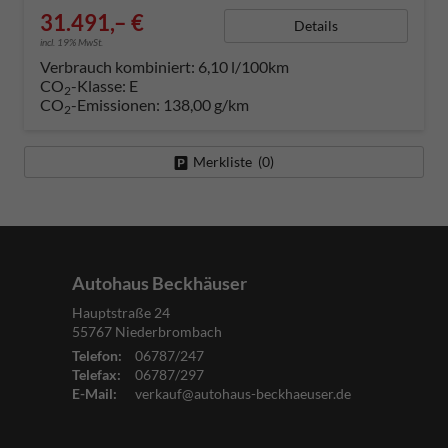
31.491,– €
Details
incl. 19% MwSt.
Verbrauch kombiniert:
6,10 l/100km
CO
-Klasse:
E
2
CO
-Emissionen:
138,00 g/km
2
Merkliste (
0
)
Autohaus Beckhäuser
Hauptstraße 24
55767
Niederbrombach
Telefon:
06787/247
Telefax:
06787/297
E-Mail:
verkauf@autohaus-beckhaeuser.de