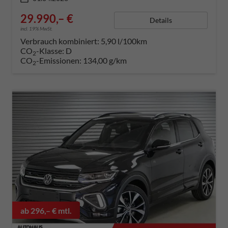
29.990,– €
Details
incl. 19% MwSt.
Verbrauch kombiniert:
5,90 l/100km
CO
-Klasse:
D
2
CO
-Emissionen:
134,00 g/km
2
ab 296,– € mtl.