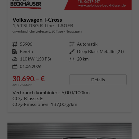
Volkswagen T-Cross
1,5 TSI DSG R-Line - LAGER
unverbindliche Lieferzeit:
20 Tage
Neuwagen
Fahrzeugnummer
55906
Getriebe
Automatik
Kraftstoff
Benzin
Außenfarbe
Deep Black Metallic (2T)
Leistung
110 kW (150 PS)
Kilometerstand
20 km
01.06.2026
30.690,– €
Details
incl. 19% MwSt.
Verbrauch kombiniert:
6,00 l/100km
CO
-Klasse:
E
2
CO
-Emissionen:
137,00 g/km
2