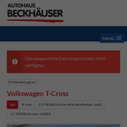
Menü
Das ausgewählte Fahrzeug ist leider nicht
verfügbar.
E-Mail-Anfrage an
Volkswagen T-Cross
alle
R-Line
1,0 TSI DSG R-Line, AHK abnehmbar, -LAG.
1,5 TSI DSG R-Line - LAGER