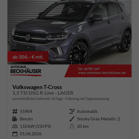
ab 304,– € mtl.
Volkswagen T-Cross
1,5 TSI DSG R-Line - LAGER
unverbindliche Lieferzeit:
20 Tage
Fahrzeug mit Tageszulassung
Fahrzeugnummer
55904
Getriebe
Automatik
Kraftstoff
Benzin
Außenfarbe
Smoky Grey Metallic ()
Leistung
110 kW (150 PS)
Kilometerstand
20 km
01.06.2026