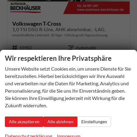
Volkswagen T-Cross
1,0 TSI DSG R-Line, AHK abnehmbar, -LAG.
unverbindliche Lieferzeit:
20 Tage
Fahrzeug mit Tageszulassung
Fahrzeugnummer
55902
Getriebe
Automatik
Kraftstoff
Benzin
Außenfarbe
Deep Black Metallic (2T)
Wir respektieren Ihre Privatsphäre
Leistung
85 kW (116 PS)
Kilometerstand
20 km
Unsere Website setzt Cookies ein, um unsere Dienste für Sie
01.05.2026
bereitzustellen. Hierbei berücksichtigen wir Ihre Auswahl
29.990,– €
Details
und verarbeiten nur die Daten für Marketing, Analytics und
incl. 19% MwSt.
Personalisierung, für die Sie uns Ihr Einverständnis geben.
Verbrauch kombiniert:
5,90 l/100km
Sie können Ihre Einwilligung jederzeit mit Wirkung für die
CO
-Klasse:
D
2
Zukunft widerrufen.
CO
-Emissionen:
134,00 g/km
2
Alle akzeptieren
Alle ablehnen
Einstellungen
Datenschutzerklärung
Impressum