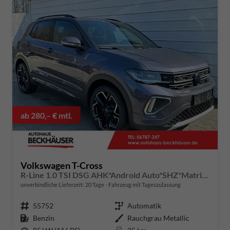
ab 280,– € mtl.
Volkswagen T-Cross
R-Line 1.0 TSI DSG AHK*Android Auto*SHZ*Matrix-LED*Kamera*Keyless*18"
unverbindliche Lieferzeit:
20 Tage
Fahrzeug mit Tageszulassung
Fahrzeugnummer
55752
Getriebe
Automatik
Kraftstoff
Benzin
Außenfarbe
Rauchgrau Metallic