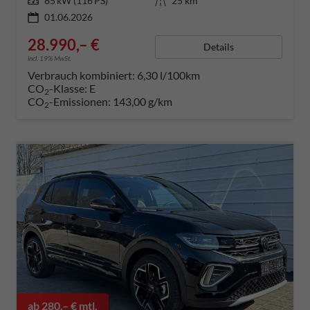
Leistung
85 kW (116 PS)
Kilometerstand
25 km
01.06.2026
28.990,– €
Details
incl. 19% MwSt.
Verbrauch kombiniert:
6,30 l/100km
CO
-Klasse:
E
2
CO
-Emissionen:
143,00 g/km
2
ab 280,– € mtl.