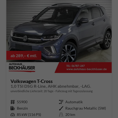
ab 289,– € mtl.
Volkswagen T-Cross
1,0 TSI DSG R-Line, AHK abnehmbar, -LAG.
unverbindliche Lieferzeit:
20 Tage
Fahrzeug mit Tageszulassung
Fahrzeugnummer
55900
Getriebe
Automatik
Kraftstoff
Benzin
Außenfarbe
Rauchgrau Metallic (5W)
Leistung
85 kW (116 PS)
Kilometerstand
20 km