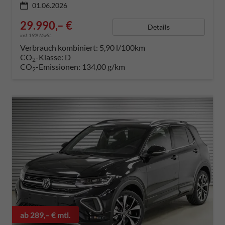
01.06.2026
29.990,– €
Details
incl. 19% MwSt.
Verbrauch kombiniert:
5,90 l/100km
CO
-Klasse:
D
2
CO
-Emissionen:
134,00 g/km
2
ab 289,– € mtl.