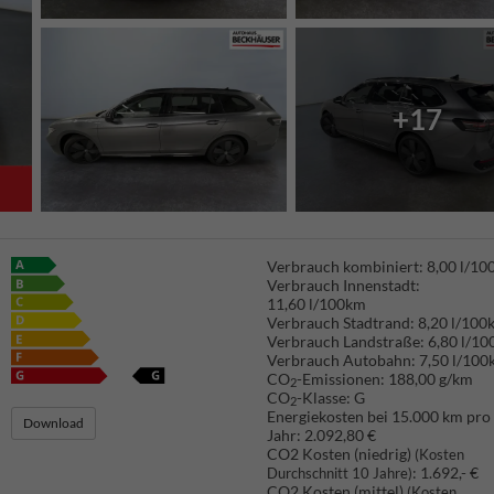
+17
Verbrauch kombiniert:
8,00 l/1
Verbrauch Innenstadt:
11,60 l/100km
Verbrauch Stadtrand:
8,20 l/100
Verbrauch Landstraße:
6,80 l/1
Verbrauch Autobahn:
7,50 l/100
CO
-Emissionen:
188,00 g/km
2
CO
-Klasse:
G
2
Energiekosten bei 15.000 km pro
Download
Jahr:
2.092,80 €
CO2 Kosten (niedrig)
(Kosten
:
1.692,- €
Durchschnitt 10 Jahre)
CO2 Kosten (mittel)
(Kosten