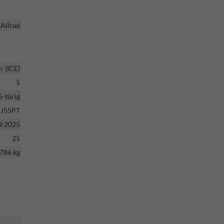
Allrad
 (ICE)
5
5-türig
J55PT
9.2025
25
786 kg