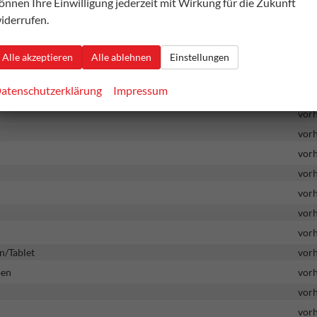
önnen Ihre Einwilligung jederzeit mit Wirkung für die Zukunft
vor
iderrufen.
vor
vor
Alle akzeptieren
Alle ablehnen
Einstellungen
vor
atenschutzerklärung
Impressum
vor
vor
vor
vor
vor
vor
vor
vor
n/Tablet
vor
pen
vor
vor
vor