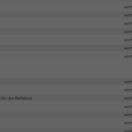
vor
vor
vor
vor
vor
vor
vor
vor
vor
 für den Beifahrer
vor
vor
vor
vor
vor