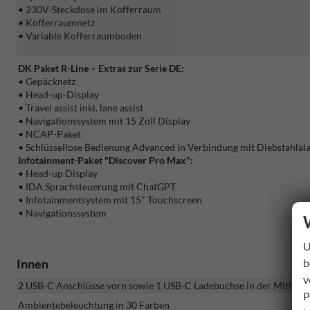
• 230V-Steckdose im Kofferraum
• Kofferraumnetz
• Variable Kofferraumboden
DK Paket R-Line – Extras zur Serie DE:
• Gepäcknetz
• Head-up-Display
• Travel assist inkl. lane assist
• Navigationssystem mit 15 Zoll Display
• NCAP-Paket
• Schlüssellose Bedienung Advanced in Verbindung mit Diebstahlal
Infotainment-Paket "Discover Pro Max":
• Head-up Display
• IDA Sprachsteuerung mit ChatGPT
• Infotainmentsystem mit 15" Touchscreen
• Navigationssystem
U
b
Innen
v
2 USB-C Anschlüsse vorn sowie 1 USB-C Ladebuchse in der Mittelko
P
Ambientebeleuchtung in 30 Farben