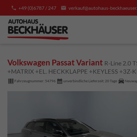
+49 (0)6787 / 247
verkauf@autohaus-beckhaeuser
Volkswagen Passat Variant
R-Line 2.0
+MATRIX +EL. HECKKLAPPE +KEYLESS +3Z-
Fahrzeugnummer:
54796
unverbindliche Lieferzeit:
20 Tage
Neuwag