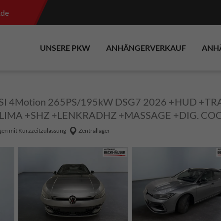
.de
UNSERE PKW
ANHÄNGERVERKAUF
ANH
 TSI 4Motion 265PS/195kW DSG7 2026 +HUD +T
KLIMA +SHZ +LENKRADHZ +MASSAGE +DIG. CO
en mit Kurzzeitzulassung
Zentrallager