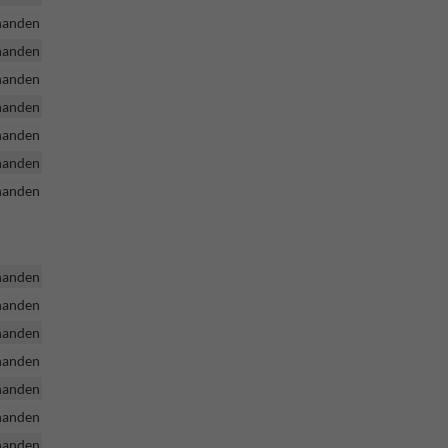
handen
handen
handen
handen
handen
handen
handen
handen
handen
handen
handen
handen
handen
handen