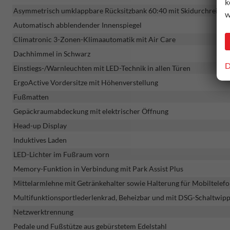
k
Asymmetrisch umklappbare Rücksitzbank 60:40 mit Skidurchreiche
w
Automatisch abblendender Innenspiegel
Climatronic 3-Zonen-Klimaautomatik mit Air Care
Dachhimmel in Schwarz
D
Einstiegs-/Warnleuchten mit LED-Technik in allen Türen
ErgoActive Vordersitze mit Höhenverstellung
Fußmatten
Gepäckraumabdeckung mit elektrischer Öffnung
Head-up Display
Induktives Laden
LED-Lichter im Fußraum vorn
Memory-Funktion in Verbindung mit Park Assist Plus
Mittelarmlehne mit Getränkehalter sowie Halterung für Mobiltelefo
Multifunktionsportlederlenkrad, Beheizbar und mit DSG-Schaltwip
Netzwerktrennung
Pedale und Fußstütze aus gebürstetem Edelstahl