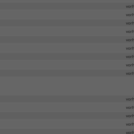
vor
vor
vor
vor
vor
vor
vor
vor
vor
vor
vor
vor
vor
vor