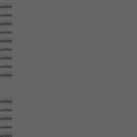
handen
handen
handen
handen
handen
handen
handen
handen
handen
handen
handen
handen
handen
handen