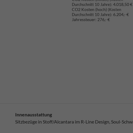
:
4.018,50 €
Durchschnitt 10 Jahre)
CO2 Kosten (hoch)
(Kosten
:
6.204,- €
Durchschnitt 10 Jahre)
Jahressteuer:
276,- €
Innenausstattung
Sitzbezüge in Stoff/Alcantara im R-Line Design, Soul-Schw