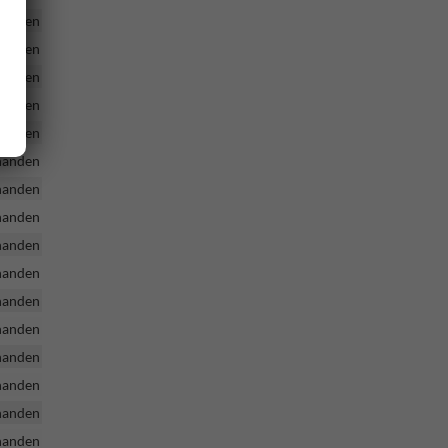
handen
handen
handen
handen
handen
handen
handen
handen
handen
handen
handen
handen
handen
handen
handen
handen