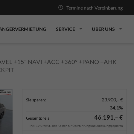
Termine nach Vereinbarung
ÄNGERVERMIETUNG
SERVICE
ÜBER UNS
RAVEL +15" NAVI +ACC +360° +PANO +AHK
CKPIT
23.900,– €
Sie sparen:
34,1%
46.191,– €
Gesamtpreis
incl. 19% MwSt., den Kosten für Überführung und Zulassungspapieren