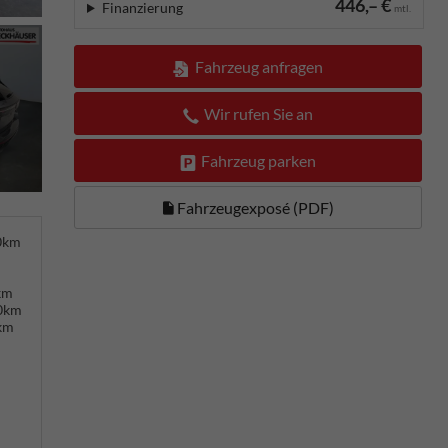
446,– €
Finanzierung
mtl.
Fahrzeug anfragen
Wir rufen Sie an
Fahrzeug parken
Fahrzeugexposé (PDF)
00km
km
00km
km