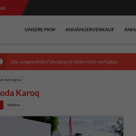
.de
UNSERE PKW
ANHÄNGERVERKAUF
ANH
Das ausgewählte Fahrzeug ist leider nicht verfügbar.
il-Anfrage an
koda Karoq
e
Weitere