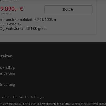
9.090,– €
Details
l. 19% MwSt.
erbrauch kombiniert:
7,20 l/100km
O
-Klasse:
G
2
O
-Emissionen:
181,00 g/km
2
szeiten
s Freitag:
einbarung
einbarung
nschutz
Cookie-Einstellungen
len spezifischen CO
-Emissionen und gegebenenfalls zum Stromverbrauch neuer PKW können dem 
2