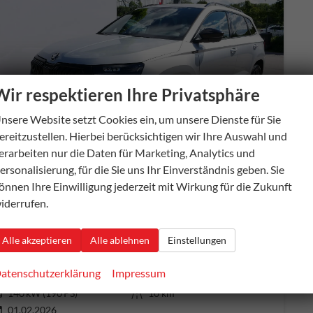
Wir respektieren Ihre Privatsphäre
nsere Website setzt Cookies ein, um unsere Dienste für Sie
b 377,– € mtl.
ereitzustellen. Hierbei berücksichtigen wir Ihre Auswahl und
erarbeiten nur die Daten für Marketing, Analytics und
ersonalisierung, für die Sie uns Ihr Einverständnis geben. Sie
önnen Ihre Einwilligung jederzeit mit Wirkung für die Zukunft
iderrufen.
koda Karoq
Sportline 2.0 TSI 4x4 DSG DSG*KESSY*TEMPOMAT*PDC-HINTEN*SMARTLINK*LED*
verbindliche Lieferzeit:
20 Tage
Fahrzeug mit Tageszulassung
Alle akzeptieren
Alle ablehnen
Einstellungen
ugnummer
55940
Getriebe
Automatik
atenschutzerklärung
Impressum
aftstoff
Benzin
Außenfarbe
Brillant Silber Metallic
tung
140 kW (190 PS)
Kilometerstand
10 km
01.02.2026