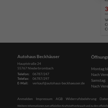
3
inc
V
C
C
Autohaus Beckhäuser
Öffnung
Hauptstraße 24
55767
Niederbrombach
Montag bi
Telefon:
06787/247
Nach Ver
Telefax:
06787/297
Samstag:
E-Mail:
verkauf@autohaus-beckhaeuser.de
Nach Ver
Anmelden
Impressum
AGB
Widerrufsbelehrung
Date
Weitere Informationen zum offiziellen Kraftstoffverbrauch und zu den offiziel