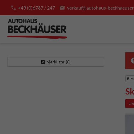
+49 (0)6787 / 247
verkauf@autohaus-beckhaeuser
Merkliste (
0
)
E-Ma
S
all