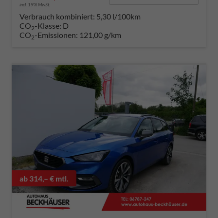
incl. 19% MwSt.
Verbrauch kombiniert:
5,30 l/100km
CO
-Klasse:
D
2
CO
-Emissionen:
121,00 g/km
2
ab 314,– € mtl.