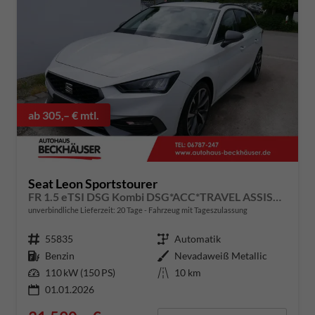
ab 305,– € mtl.
Seat Leon Sportstourer
FR 1.5 eTSI DSG Kombi DSG*ACC*TRAVEL ASSIST*KAMERA*TEMPOMAT*NAVI*FULL LINK*WINTERPAKET*
unverbindliche Lieferzeit:
20 Tage
Fahrzeug mit Tageszulassung
Fahrzeugnummer
55835
Getriebe
Automatik
Kraftstoff
Benzin
Außenfarbe
Nevadaweiß Metallic
Leistung
110 kW (150 PS)
Kilometerstand
10 km
01.01.2026