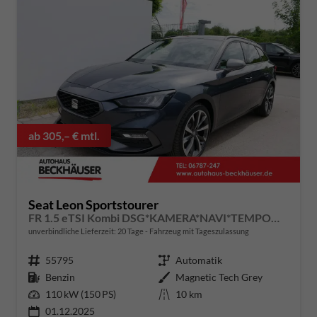
ab 305,– € mtl.
Seat Leon Sportstourer
FR 1.5 eTSI Kombi DSG*KAMERA*NAVI*TEMPOMAT*3-ZONE KILMAAUTOMATIK*VIRTUAL COCKPIT*
unverbindliche Lieferzeit:
20 Tage
Fahrzeug mit Tageszulassung
Fahrzeugnummer
55795
Getriebe
Automatik
Kraftstoff
Benzin
Außenfarbe
Magnetic Tech Grey
Leistung
110 kW (150 PS)
Kilometerstand
10 km
01.12.2025