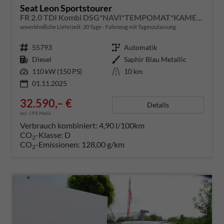
Seat Leon Sportstourer
FR 2.0 TDI Kombi DSG*NAVI*TEMPOMAT*KAMERA*KEYLESS-GO*VIRTUAL COCKPIT*
unverbindliche Lieferzeit:
20 Tage
Fahrzeug mit Tageszulassung
Fahrzeugnummer
55793
Getriebe
Automatik
Kraftstoff
Diesel
Außenfarbe
Saphir Blau Metallic
Leistung
110 kW (150 PS)
Kilometerstand
10 km
01.11.2025
32.590,– €
Details
incl. 19% MwSt.
Verbrauch kombiniert:
4,90 l/100km
CO
-Klasse:
D
2
CO
-Emissionen:
128,00 g/km
2