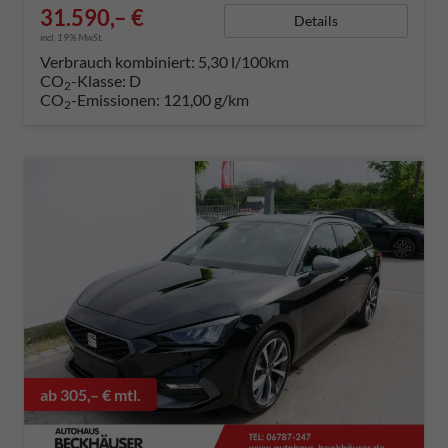
31.590,– €
Details
incl. 19% MwSt.
Verbrauch kombiniert:
5,30 l/100km
CO
-Klasse:
D
2
CO
-Emissionen:
121,00 g/km
2
ab 305,– € mtl.