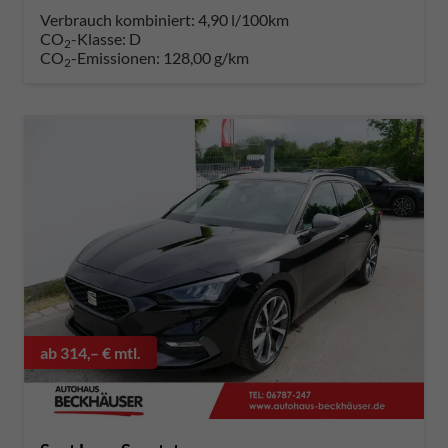
Verbrauch kombiniert:
4,90 l/100km
CO
-Klasse:
D
2
CO
-Emissionen:
128,00 g/km
2
ab 314,– € mtl.