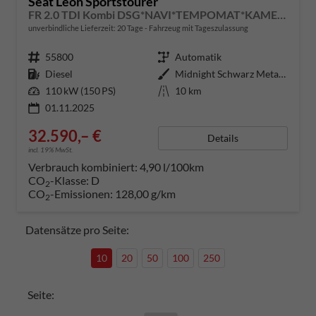
Seat Leon Sportstourer
FR 2.0 TDI Kombi DSG*NAVI*TEMPOMAT*KAMERA*KEYLESS-GO*VIRTUAL COCKPIT*
unverbindliche Lieferzeit:
20 Tage
Fahrzeug mit Tageszulassung
Fahrzeugnummer
55800
Getriebe
Automatik
Kraftstoff
Diesel
Außenfarbe
Midnight Schwarz Metallic
Leistung
110 kW (150 PS)
Kilometerstand
10 km
01.11.2025
32.590,– €
Details
incl. 19% MwSt.
Verbrauch kombiniert:
4,90 l/100km
CO
-Klasse:
D
2
CO
-Emissionen:
128,00 g/km
2
Datensätze pro Seite:
10
20
50
100
250
Seite: