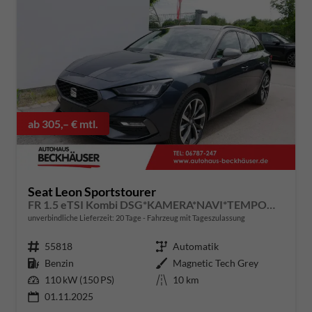
ab 305,– € mtl.
Seat Leon Sportstourer
FR 1.5 eTSI Kombi DSG*KAMERA*NAVI*TEMPOMAT*3-ZONE KILMAAUTOMATIK*VIRTUAL COCKPIT*
unverbindliche Lieferzeit:
20 Tage
Fahrzeug mit Tageszulassung
Fahrzeugnummer
55818
Getriebe
Automatik
Kraftstoff
Benzin
Außenfarbe
Magnetic Tech Grey
Leistung
110 kW (150 PS)
Kilometerstand
10 km
01.11.2025