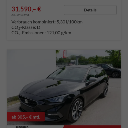
31.590,– €
Details
incl. 19% MwSt.
Verbrauch kombiniert:
5,30 l/100km
CO
-Klasse:
D
2
CO
-Emissionen:
121,00 g/km
2
ab 305,– € mtl.