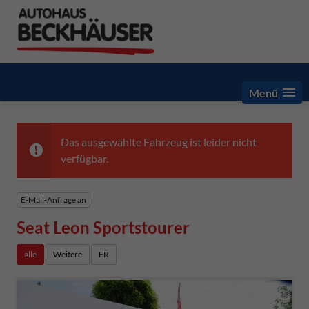
Menü
Das ausgewählte Fahrzeug ist leider nicht
verfügbar.
E-Mail-Anfrage an
Seat Leon Sportstourer
alle
Weitere
FR