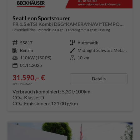
Seat Leon Sportstourer
FR 1.5 eTSI Kombi DSG*KAMERA*NAVI*TEMPOMAT*3-ZONE KILMAAUTOMATIK*VIRTUAL COCKPIT*
unverbindliche Lieferzeit:
20 Tage
Fahrzeug mit Tageszulassung
Fahrzeugnummer
55817
Getriebe
Automatik
Kraftstoff
Benzin
Außenfarbe
Midnight Schwarz Metallic
Leistung
110 kW (150 PS)
Kilometerstand
10 km
01.11.2025
31.590,– €
Details
incl. 19% MwSt.
Verbrauch kombiniert:
5,30 l/100km
CO
-Klasse:
D
2
CO
-Emissionen:
121,00 g/km
2