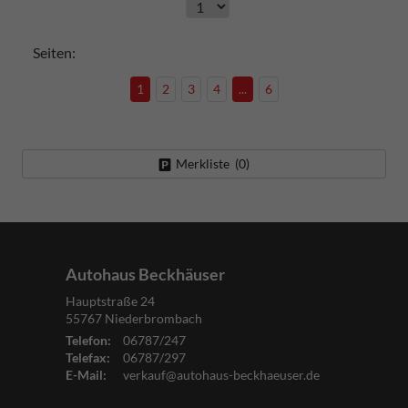
Seiten:
1
2
3
4
...
6
Merkliste (
0
)
Autohaus Beckhäuser
Hauptstraße 24
55767
Niederbrombach
Telefon:
06787/247
Telefax:
06787/297
E-Mail:
verkauf@autohaus-beckhaeuser.de