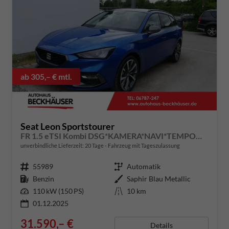
ab 305,– € mtl.
Seat Leon Sportstourer
FR 1.5 eTSI Kombi DSG*KAMERA*NAVI*TEMPOMAT*3-ZONE KILMAAUTOMATIK*VIRTUAL COCKPIT*
unverbindliche Lieferzeit:
20 Tage
Fahrzeug mit Tageszulassung
Fahrzeugnummer
55989
Getriebe
Automatik
Kraftstoff
Benzin
Außenfarbe
Saphir Blau Metallic
Leistung
110 kW (150 PS)
Kilometerstand
10 km
01.12.2025
31.590,– €
Details