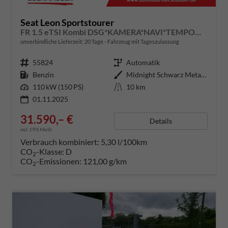
Seat Leon Sportstourer
FR 1.5 eTSI Kombi DSG*KAMERA*NAVI*TEMPOMAT*3-ZONE KILMAAUTOMATIK*VIRTUAL COCKPIT*
unverbindliche Lieferzeit:
20 Tage
Fahrzeug mit Tageszulassung
Fahrzeugnummer
55824
Getriebe
Automatik
Kraftstoff
Benzin
Außenfarbe
Midnight Schwarz Metallic
Leistung
110 kW (150 PS)
Kilometerstand
10 km
01.11.2025
31.590,– €
Details
incl. 19% MwSt.
Verbrauch kombiniert:
5,30 l/100km
CO
-Klasse:
D
2
CO
-Emissionen:
121,00 g/km
2