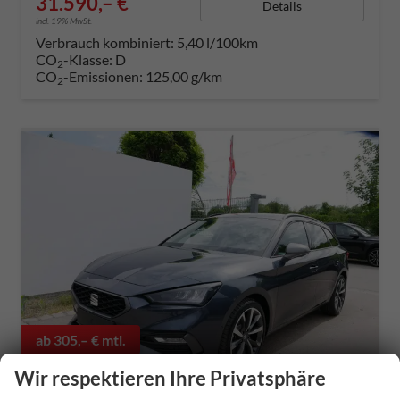
31.590,– €
Details
incl. 19% MwSt.
Verbrauch kombiniert:
5,40 l/100km
CO
-Klasse:
D
2
CO
-Emissionen:
125,00 g/km
2
ab 305,– € mtl.
Wir respektieren Ihre Privatsphäre