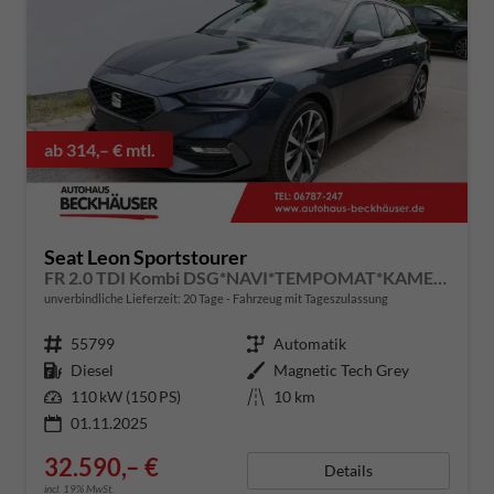
ab 314,– € mtl.
Seat Leon Sportstourer
FR 2.0 TDI Kombi DSG*NAVI*TEMPOMAT*KAMERA*KEYLESS-GO*VIRTUAL COCKPIT*
unverbindliche Lieferzeit:
20 Tage
Fahrzeug mit Tageszulassung
Fahrzeugnummer
55799
Getriebe
Automatik
Kraftstoff
Diesel
Außenfarbe
Magnetic Tech Grey
Leistung
110 kW (150 PS)
Kilometerstand
10 km
01.11.2025
32.590,– €
Details
incl. 19% MwSt.