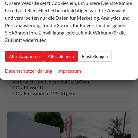
Unsere Website setzt Cookies ein, um unsere Dienste für Sie
Seat Leon Sportstourer
bereitzustellen. Hierbei berücksichtigen wir Ihre Auswahl
FR 1.5 eTSI DSG Kombi DSG*ACC*TRAVEL ASSIST*KAMERA*TEMPOMAT*NAVI*FULL LINK*WINTERPAKET*
und verarbeiten nur die Daten für Marketing, Analytics und
unverbindliche Lieferzeit:
20 Tage
Fahrzeug mit Tageszulassung
Personalisierung, für die Sie uns Ihr Einverständnis geben.
Sie können Ihre Einwilligung jederzeit mit Wirkung für die
Fahrzeugnummer
55838
Getriebe
Automatik
Zukunft widerrufen.
Kraftstoff
Benzin
Außenfarbe
Magnetic Tech Grey
Leistung
110 kW (150 PS)
Kilometerstand
10 km
01.01.2026
Alle akzeptieren
Alle ablehnen
Einstellungen
31.590,– €
Details
Datenschutzerklärung
Impressum
incl. 19% MwSt.
Verbrauch kombiniert:
5,40 l/100km
CO
-Klasse:
D
2
CO
-Emissionen:
125,00 g/km
2