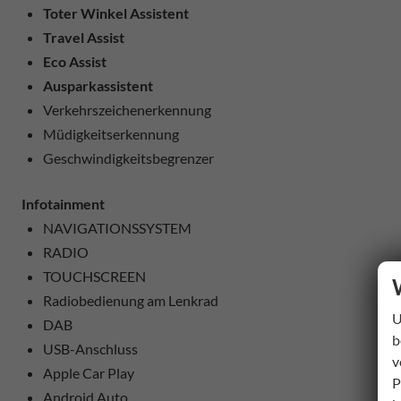
Toter Winkel Assistent
Travel Assist
Eco Assist
Ausparkassistent
Verkehrszeichenerkennung
Müdigkeitserkennung
Geschwindigkeitsbegrenzer
Infotainment
NAVIGATIONSSYSTEM
RADIO
TOUCHSCREEN
Radiobedienung am Lenkrad
U
DAB
b
USB-Anschluss
v
Apple Car Play
P
Android Auto