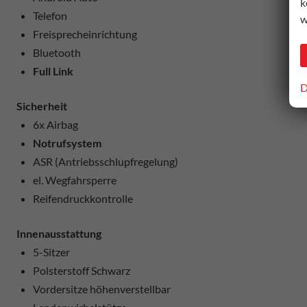
k
Telefon
w
Freisprecheinrichtung
Bluetooth
Full Link
D
Sicherheit
6x Airbag
Notrufsystem
ASR (Antriebsschlupfregelung)
el. Wegfahrsperre
Reifendruckkontrolle
Innenausstattung
5-Sitzer
Polsterstoff Schwarz
Vordersitze höhenverstellbar