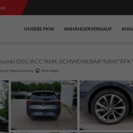
.de
UNSERE PKW
ANHÄNGERVERKAUF
ANH
G Kombi DSG*ACC*AHK-SCHWENKBAR*NAVI*RFK*
g mit Tageszulassung
Zentrallager