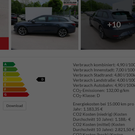
+10
Verbrauch kombiniert:
4,90 l/1
Verbrauch Innenstadt:
7,00 l/10
Verbrauch Stadtrand:
4,80 l/100
Verbrauch Landstraße:
4,00 l/1
Verbrauch Autobahn:
4,90 l/100
CO
-Emissionen:
132,00 g/km
2
CO
-Klasse:
D
2
Energiekosten bei 15.000 km pro
Download
Jahr:
1.183,35 €
CO2 Kosten (niedrig)
(Kosten
:
1.188,- €
Durchschnitt 10 Jahre)
CO2 Kosten (mittel)
(Kosten
:
2.821,50 €
Durchschnitt 10 Jahre)
CO2 Kosten (hoch)
(Kosten