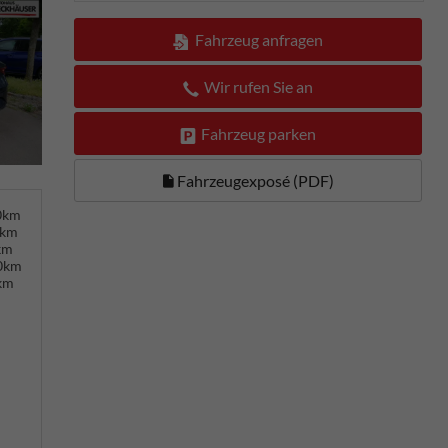
Fahrzeug anfragen
Wir rufen Sie an
Fahrzeug parken
Fahrzeugexposé (PDF)
00km
0km
km
00km
km