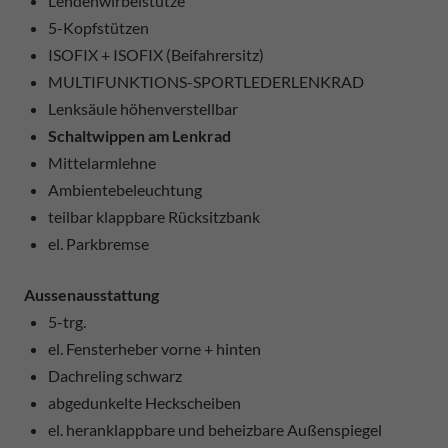
Lendenwirbelstütze
5-Kopfstützen
ISOFIX + ISOFIX (Beifahrersitz)
MULTIFUNKTIONS-SPORTLEDERLENKRAD
Lenksäule höhenverstellbar
Schaltwippen am Lenkrad
Mittelarmlehne
Ambientebeleuchtung
teilbar klappbare Rücksitzbank
el. Parkbremse
Aussenausstattung
5-trg.
el. Fensterheber vorne + hinten
Dachreling schwarz
abgedunkelte Heckscheiben
el. heranklappbare und beheizbare Außenspiegel