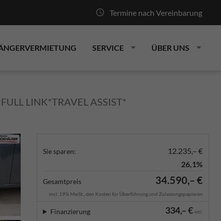
Termine nach Vereinbarung
ÄNGERVERMIETUNG
SERVICE
ÜBER UNS
FULL LINK*TRAVEL ASSIST*
12.235,– €
Sie sparen:
26,1%
34.590,– €
Gesamtpreis
incl. 19% MwSt., den Kosten für Überführung und Zulassungspapieren
334,– €
Finanzierung
mtl.