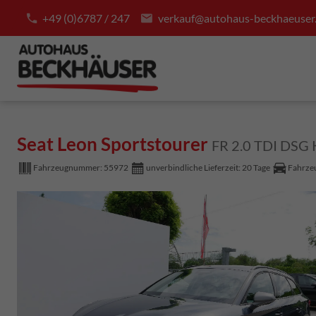
+49 (0)6787 / 247
verkauf@autohaus-beckhaeuser
Seat Leon Sportstourer
FR 2.0 TDI DS
Fahrzeugnummer:
55972
unverbindliche Lieferzeit:
20 Tage
Fahrzeu