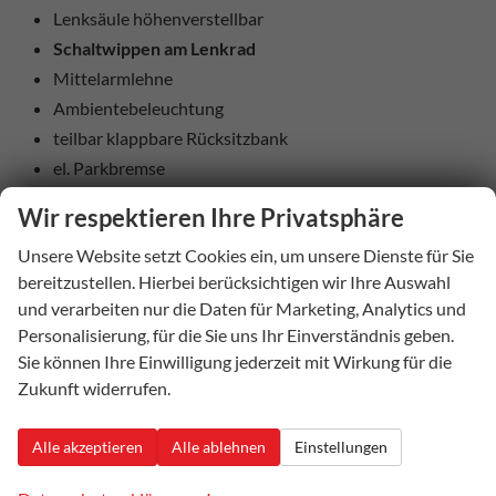
Lenksäule höhenverstellbar
Schaltwippen am Lenkrad
Mittelarmlehne
Ambientebeleuchtung
teilbar klappbare Rücksitzbank
el. Parkbremse
Wir respektieren Ihre Privatsphäre
Aussenausstattung
5-trg.
Unsere Website setzt Cookies ein, um unsere Dienste für Sie
bereitzustellen. Hierbei berücksichtigen wir Ihre Auswahl
el. Fensterheber vorne + hinten
und verarbeiten nur die Daten für Marketing, Analytics und
Dachreling schwarz
Personalisierung, für die Sie uns Ihr Einverständnis geben.
abgedunkelte Heckscheiben
Sie können Ihre Einwilligung jederzeit mit Wirkung für die
el. heranklappbare und beheizbare Außenspiegel
Zukunft widerrufen.
Colorverglasung
Regensensor
Alle akzeptieren
Alle ablehnen
Einstellungen
Licht und Sicht