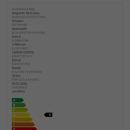
AUSSENFARBE
Magnetic Tech Grey
INNENAUSSTATTUNG
Schwarz
GETRIEBE
Automatik
SCHADSTOFFKLASSE
Euro 6
HUBRAUM
1.968 ccm
LEISTUNG
110 kW (150 PS)
KRAFTSTOFF
Diesel
KATEGORIE
Kombi
KILOMETERSTAND
10 km
ERSTZULASSUNG
01.01.2026
ZUSTAND
unfallfrei