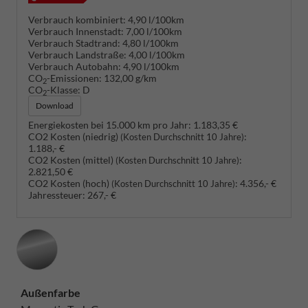
Verbrauch kombiniert:
4,90 l/100km
Verbrauch Innenstadt:
7,00 l/100km
Verbrauch Stadtrand:
4,80 l/100km
Verbrauch Landstraße:
4,00 l/100km
Verbrauch Autobahn:
4,90 l/100km
CO
-Emissionen:
132,00 g/km
2
CO
-Klasse:
D
2
Download
Energiekosten bei 15.000 km pro Jahr:
1.183,35 €
CO2 Kosten (niedrig)
:
(Kosten Durchschnitt 10 Jahre)
1.188,- €
CO2 Kosten (mittel)
:
(Kosten Durchschnitt 10 Jahre)
2.821,50 €
CO2 Kosten (hoch)
:
4.356,- €
(Kosten Durchschnitt 10 Jahre)
Jahressteuer:
267,- €
Außenfarbe