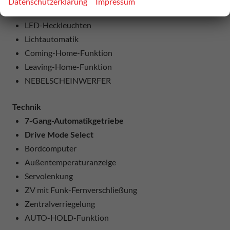
Datenschutzerklärung
Impressum
LED-SCHEINWERFER (VOLL)
LED-Heckleuchten
Lichtautomatik
Coming-Home-Funktion
Leaving-Home-Funktion
NEBELSCHEINWERFER
Technik
7-Gang-Automatikgetriebe
Drive Mode Select
Bordcomputer
Außentemperaturanzeige
Servolenkung
ZV mit Funk-Fernverschließung
Zentralverriegelung
AUTO-HOLD-Funktion