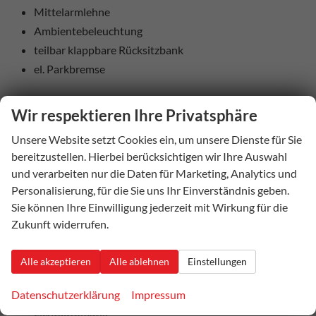
Mittelarmlehne
Ambientebeleuchtung
teilbar klappbare Rücksitzbank
el. Parkbremse
Aussenausstattung
Wir respektieren Ihre Privatsphäre
5-trg.
Unsere Website setzt Cookies ein, um unsere Dienste für Sie
el. Fensterheber vorne + hinten
bereitzustellen. Hierbei berücksichtigen wir Ihre Auswahl
Dachreling schwarz
und verarbeiten nur die Daten für Marketing, Analytics und
el. heranklappbare und beheizbare Außenspiegel
Personalisierung, für die Sie uns Ihr Einverständnis geben.
Colorverglasung
Sie können Ihre Einwilligung jederzeit mit Wirkung für die
Regensensor
Zukunft widerrufen.
Licht und Sicht
Alle akzeptieren
Alle ablehnen
Einstellungen
LED-SCHEINWERFER (VOLL)
LED-Heckleuchten
Datenschutzerklärung
Impressum
Lichtautomatik