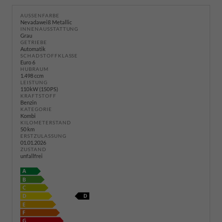
AUSSENFARBE
Nevadaweiß Metallic
INNENAUSSTATTUNG
Grau
GETRIEBE
Automatik
SCHADSTOFFKLASSE
Euro 6
HUBRAUM
1.498 ccm
LEISTUNG
110 kW (150 PS)
KRAFTSTOFF
Benzin
KATEGORIE
Kombi
KILOMETERSTAND
50 km
ERSTZULASSUNG
01.01.2026
ZUSTAND
unfallfrei