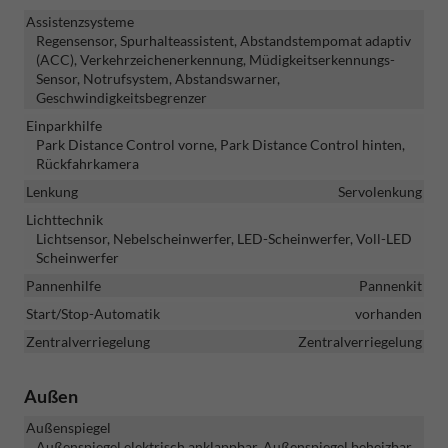
Assistenzsysteme
Regensensor, Spurhalteassistent, Abstandstempomat adaptiv
(ACC), Verkehrzeichenerkennung, Müdigkeitserkennungs-
Sensor, Notrufsystem, Abstandswarner,
Geschwindigkeitsbegrenzer
Einparkhilfe
Park Distance Control vorne, Park Distance Control hinten,
Rückfahrkamera
Lenkung
Servolenkung
Lichttechnik
Lichtsensor, Nebelscheinwerfer, LED-Scheinwerfer, Voll-LED
Scheinwerfer
Pannenhilfe
Pannenkit
Start/Stop-Automatik
vorhanden
Zentralverriegelung
Zentralverriegelung
Außen
Außenspiegel
Außenspiegel elektrisch anklappbar, Außenspiegel beheizbar,