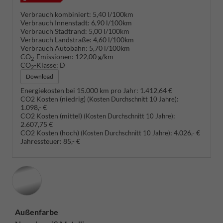
Verbrauch kombiniert:
5,40 l/100km
Verbrauch Innenstadt:
6,90 l/100km
Verbrauch Stadtrand:
5,00 l/100km
Verbrauch Landstraße:
4,60 l/100km
Verbrauch Autobahn:
5,70 l/100km
CO
-Emissionen:
122,00 g/km
2
CO
-Klasse:
D
2
Download
Energiekosten bei 15.000 km pro Jahr:
1.412,64 €
CO2 Kosten (niedrig)
:
(Kosten Durchschnitt 10 Jahre)
1.098,- €
CO2 Kosten (mittel)
:
(Kosten Durchschnitt 10 Jahre)
2.607,75 €
CO2 Kosten (hoch)
:
4.026,- €
(Kosten Durchschnitt 10 Jahre)
Jahressteuer:
85,- €
Außenfarbe