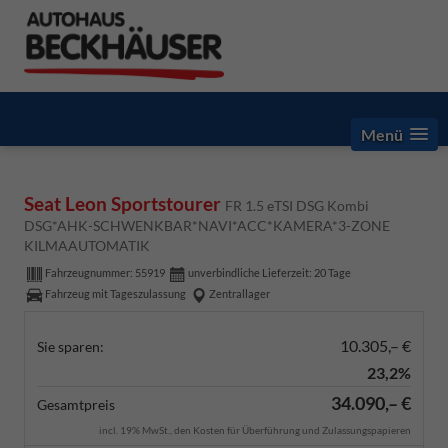
Menü
Seat Leon Sportstourer
FR 1.5 eTSI DSG Kombi
DSG*AHK-SCHWENKBAR*NAVI*ACC*KAMERA*3-ZONE
KILMAAUTOMATIK
Fahrzeugnummer:
55919
unverbindliche Lieferzeit:
20 Tage
Fahrzeug mit Tageszulassung
Zentrallager
10.305,– €
Sie sparen:
23,2%
34.090,– €
Gesamtpreis
incl. 19% MwSt., den Kosten für Überführung und Zulassungspapieren