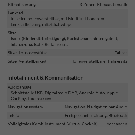
Klimatisierung
3-Zonen-Klimaautomatik
Lenkrad
in Leder, höhenverstellbar, mit Multifunktionen, mit
Lenkradheizung, mit Schaltwippen
Sitze
Isofix (Kindersitzbefestigung), Rücksitzbank hinten geteilt,
Sitzheizung, Isofix Beifahrersitz
Sitze: Lordosenstütze
Fahrer
Sitze: Verstellbarkeit
Höhenverstellbarer Fahrersitz
Infotainment & Kommunikation
Audioanlage
Schnittstelle USB, Digitalradio DAB, Android Auto, Apple
CarPlay, Touchscreen
Navigationssystem
Navigation, Navigation per Audio
Telefon
Freisprecheinrichtung, Bluetooth
Volldigitales Kombiinstrument (Virtual Cockpit)
vorhanden