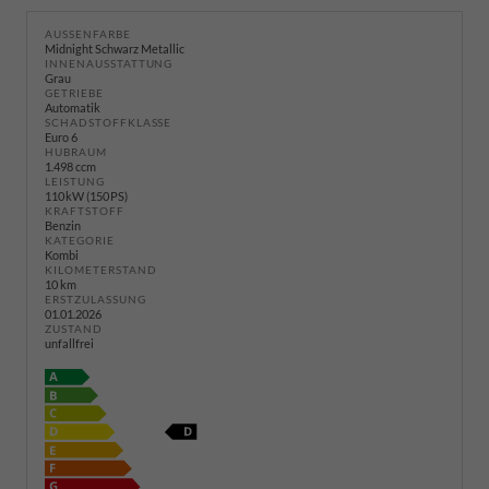
AUSSENFARBE
Midnight Schwarz Metallic
INNENAUSSTATTUNG
Grau
GETRIEBE
Automatik
SCHADSTOFFKLASSE
Euro 6
HUBRAUM
1.498 ccm
LEISTUNG
110 kW (150 PS)
KRAFTSTOFF
Benzin
KATEGORIE
Kombi
KILOMETERSTAND
10 km
ERSTZULASSUNG
01.01.2026
ZUSTAND
unfallfrei