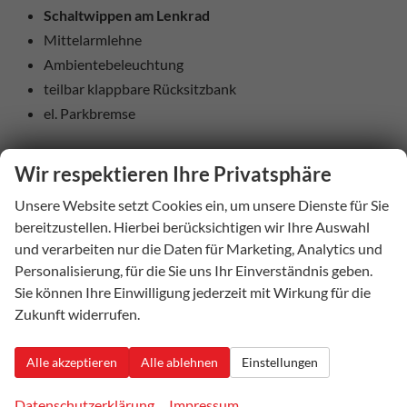
Schaltwippen am Lenkrad
Mittelarmlehne
Ambientebeleuchtung
teilbar klappbare Rücksitzbank
el. Parkbremse
Aussenausstattung
Wir respektieren Ihre Privatsphäre
5-trg.
Unsere Website setzt Cookies ein, um unsere Dienste für Sie
el. Fensterheber vorne + hinten
bereitzustellen. Hierbei berücksichtigen wir Ihre Auswahl
Dachreling schwarz
und verarbeiten nur die Daten für Marketing, Analytics und
el. heranklappbare und beheizbare Außenspiegel
Personalisierung, für die Sie uns Ihr Einverständnis geben.
Colorverglasung
Sie können Ihre Einwilligung jederzeit mit Wirkung für die
Regensensor
Zukunft widerrufen.
Licht und Sicht
Alle akzeptieren
Alle ablehnen
Einstellungen
LED-SCHEINWERFER (VOLL)
LED-Heckleuchten
Datenschutzerklärung
Impressum