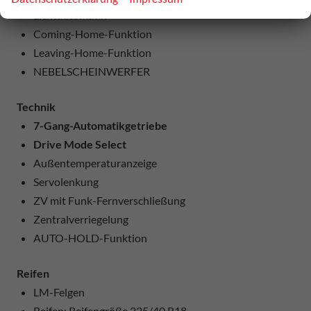
Lichtautomatik
Coming-Home-Funktion
Leaving-Home-Funktion
NEBELSCHEINWERFER
Technik
7-Gang-Automatikgetriebe
Drive Mode Select
Außentemperaturanzeige
Servolenkung
ZV mit Funk-Fernverschließung
Zentralverriegelung
AUTO-HOLD-Funktion
Reifen
LM-Felgen
Reifen: Reifengröße 225/40 R18