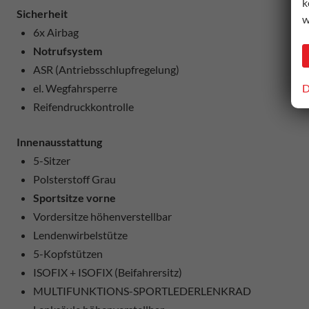
k
Sicherheit
w
6x Airbag
Notrufsystem
ASR (Antriebsschlupfregelung)
D
el. Wegfahrsperre
Reifendruckkontrolle
Innenausstattung
5-Sitzer
Polsterstoff Grau
Sportsitze vorne
Vordersitze höhenverstellbar
Lendenwirbelstütze
5-Kopfstützen
ISOFIX + ISOFIX (Beifahrersitz)
MULTIFUNKTIONS-SPORTLEDERLENKRAD