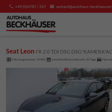
+49 (0)6787 / 247
verkauf@autohaus-beckhaeuser
Seat Leon
FR 2.0 TDI DSG DSG*KAMERA*
Fahrzeugnummer:
55986
unverbindliche Lieferzeit:
20 Tage
Fahrzeu