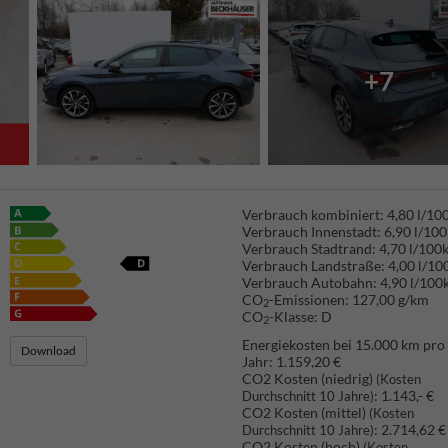
+7
Verbrauch kombiniert:
4,80 l/1
Verbrauch Innenstadt:
6,90 l/10
Verbrauch Stadtrand:
4,70 l/100
Verbrauch Landstraße:
4,00 l/1
Verbrauch Autobahn:
4,90 l/100
CO
-Emissionen:
127,00 g/km
2
CO
-Klasse:
D
2
Energiekosten bei 15.000 km pro
Download
Jahr:
1.159,20 €
CO2 Kosten (niedrig)
(Kosten
:
1.143,- €
Durchschnitt 10 Jahre)
CO2 Kosten (mittel)
(Kosten
:
2.714,62 €
Durchschnitt 10 Jahre)
CO2 Kosten (hoch)
(Kosten