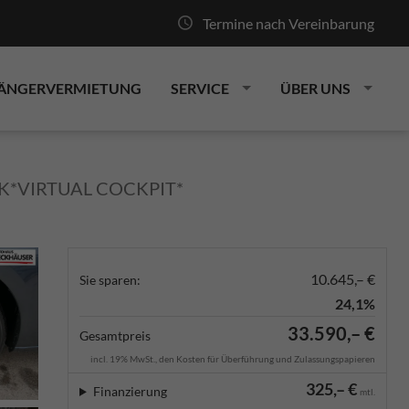
Termine nach Vereinbarung
ÄNGERVERMIETUNG
SERVICE
ÜBER UNS
K*VIRTUAL COCKPIT*
10.645,– €
Sie sparen:
24,1%
33.590,– €
Gesamtpreis
incl. 19% MwSt., den Kosten für Überführung und Zulassungspapieren
325,– €
Finanzierung
mtl.