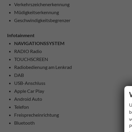
Verkehrszeichenerkennung
Müdigkeitserkennung
Geschwindigkeitsbegrenzer
Infotainment
NAVIGATIONSSYSTEM
RADIO Radio
TOUCHSCREEN
Radiobedienung am Lenkrad
DAB
USB-Anschluss
Apple Car Play
Android Auto
U
Telefon
b
Freisprecheinrichtung
v
Bluetooth
P