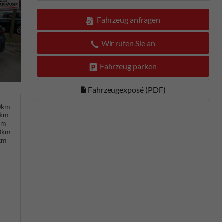
Fahrzeug anfragen
Wir rufen Sie an
Fahrzeug parken
Fahrzeugexposé (PDF)
00km
0km
km
00km
km