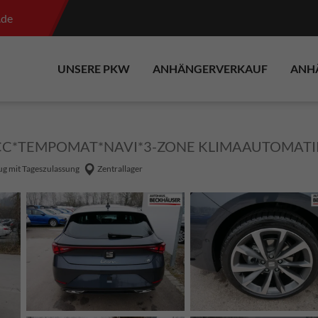
.de
UNSERE PKW
ANHÄNGERVERKAUF
ANH
ACC*TEMPOMAT*NAVI*3-ZONE KLIMAAUTOMATI
g mit Tageszulassung
Zentrallager