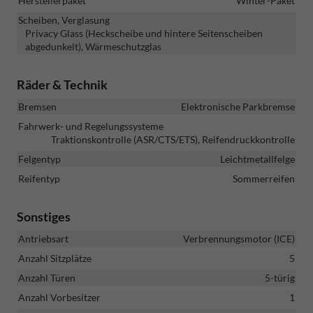
Herstellerpaket
Winter-Paket
Scheiben, Verglasung
Privacy Glass (Heckscheibe und hintere Seitenscheiben
abgedunkelt), Wärmeschutzglas
Räder & Technik
Bremsen
Elektronische Parkbremse
Fahrwerk- und Regelungssysteme
Traktionskontrolle (ASR/CTS/ETS), Reifendruckkontrolle
Felgentyp
Leichtmetallfelge
Reifentyp
Sommerreifen
Sonstiges
Antriebsart
Verbrennungsmotor (ICE)
Anzahl Sitzplätze
5
Anzahl Türen
5-türig
Anzahl Vorbesitzer
1