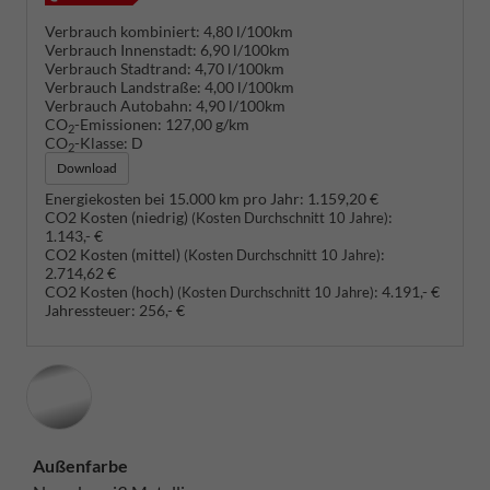
Verbrauch kombiniert:
4,80 l/100km
Verbrauch Innenstadt:
6,90 l/100km
Verbrauch Stadtrand:
4,70 l/100km
Verbrauch Landstraße:
4,00 l/100km
Verbrauch Autobahn:
4,90 l/100km
CO
-Emissionen:
127,00 g/km
2
CO
-Klasse:
D
2
Download
Energiekosten bei 15.000 km pro Jahr:
1.159,20 €
CO2 Kosten (niedrig)
:
(Kosten Durchschnitt 10 Jahre)
1.143,- €
CO2 Kosten (mittel)
:
(Kosten Durchschnitt 10 Jahre)
2.714,62 €
CO2 Kosten (hoch)
:
4.191,- €
(Kosten Durchschnitt 10 Jahre)
Jahressteuer:
256,- €
Außenfarbe