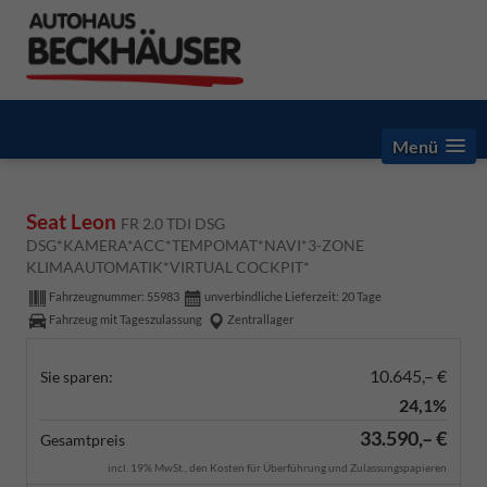
Menü
Seat Leon
FR 2.0 TDI DSG
DSG*KAMERA*ACC*TEMPOMAT*NAVI*3-ZONE
KLIMAAUTOMATIK*VIRTUAL COCKPIT*
Fahrzeugnummer:
55983
unverbindliche Lieferzeit:
20 Tage
Fahrzeug mit Tageszulassung
Zentrallager
10.645,– €
Sie sparen:
24,1%
33.590,– €
Gesamtpreis
incl. 19% MwSt., den Kosten für Überführung und Zulassungspapieren