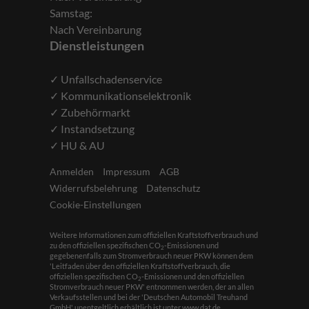
Samstag:
Nach Vereinbarung
Dienstleistungen
✓ Unfallschadenservice
✓ Kommunikationselektronik
✓ Zubehörmarkt
✓ Instandsetzung
✓ HU & AU
Anmelden
Impressum
AGB
Widerrufsbelehrung
Datenschutz
Cookie-Einstellungen
Weitere Informationen zum offiziellen Kraftstoffverbrauch und
zu den offiziellen spezifischen CO
-Emissionen und
2
gegebenenfalls zum Stromverbrauch neuer PKW können dem
'Leitfaden über den offiziellen Kraftstoffverbrauch, die
offiziellen spezifischen CO
-Emissionen und den offiziellen
2
Stromverbrauch neuer PKW' entnommen werden, der an allen
Verkaufsstellen und bei der 'Deutschen Automobil Treuhand
GmbH' unentgeltlich erhältlich ist unter www.dat.de.