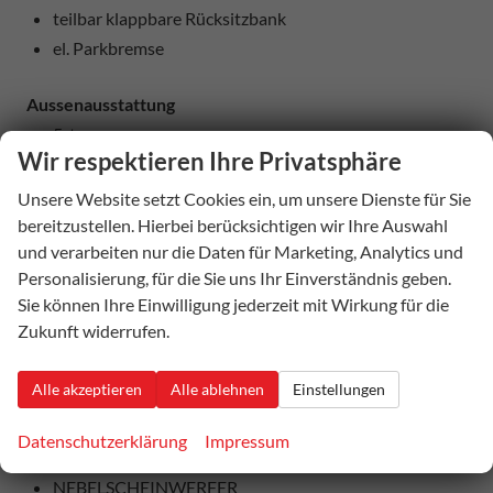
teilbar klappbare Rücksitzbank
el. Parkbremse
Aussenausstattung
5-trg.
Wir respektieren Ihre Privatsphäre
el. Fensterheber vorne + hinten
abgedunkelte Heckscheiben
Unsere Website setzt Cookies ein, um unsere Dienste für Sie
el. heranklappbare und beheizbare Außenspiegel
bereitzustellen. Hierbei berücksichtigen wir Ihre Auswahl
und verarbeiten nur die Daten für Marketing, Analytics und
Colorverglasung
Personalisierung, für die Sie uns Ihr Einverständnis geben.
Sie können Ihre Einwilligung jederzeit mit Wirkung für die
Licht und Sicht
Zukunft widerrufen.
LED-SCHEINWERFER (VOLL)
LED-Heckleuchten
Alle akzeptieren
Alle ablehnen
Einstellungen
Lichtautomatik
Coming-Home-Funktion
Datenschutzerklärung
Impressum
Leaving-Home-Funktion
NEBELSCHEINWERFER