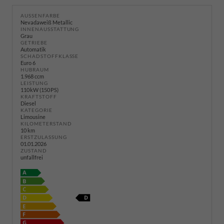
AUSSENFARBE
Nevadaweiß Metallic
INNENAUSSTATTUNG
Grau
GETRIEBE
Automatik
SCHADSTOFFKLASSE
Euro 6
HUBRAUM
1.968 ccm
LEISTUNG
110 kW (150 PS)
KRAFTSTOFF
Diesel
KATEGORIE
Limousine
KILOMETERSTAND
10 km
ERSTZULASSUNG
01.01.2026
ZUSTAND
unfallfrei