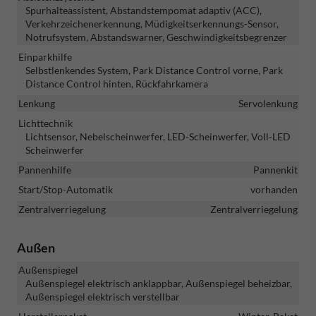
Spurhalteassistent, Abstandstempomat adaptiv (ACC),
Verkehrzeichenerkennung, Müdigkeitserkennungs-Sensor,
Notrufsystem, Abstandswarner, Geschwindigkeitsbegrenzer
Einparkhilfe
Selbstlenkendes System, Park Distance Control vorne, Park
Distance Control hinten, Rückfahrkamera
Lenkung
Servolenkung
Lichttechnik
Lichtsensor, Nebelscheinwerfer, LED-Scheinwerfer, Voll-LED
Scheinwerfer
Pannenhilfe
Pannenkit
Start/Stop-Automatik
vorhanden
Zentralverriegelung
Zentralverriegelung
Außen
Außenspiegel
Außenspiegel elektrisch anklappbar, Außenspiegel beheizbar,
Außenspiegel elektrisch verstellbar