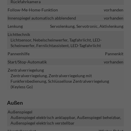
Rückfahrkamera
Follow-Me-Home-Funktion
vorhanden
Innenspiegel automatisch abblendend
vorhanden
Lenkung
Servolenkung, Servotronic, Aktivlenkung
Lichttechnik
Lichtsensor, Nebelscheinwerfer, Tagfahrlicht, LED-
Scheinwerfer, Fernlichtassistent, LED-Tagfahrlicht
Pannenhilfe
Pannenkit
Start/Stop-Automatik
vorhanden
Zentralverriegelung
Zentralverriegelung, Zentralverriegelung mit
Funkfernbedienung, Schlüssellose Zentralverriegelung
(Keyless Go)
Außen
Außenspiegel
Außenspiegel elektrisch anklappbar, Außenspiegel beheizbar,
Außenspiegel elektrisch verstellbar