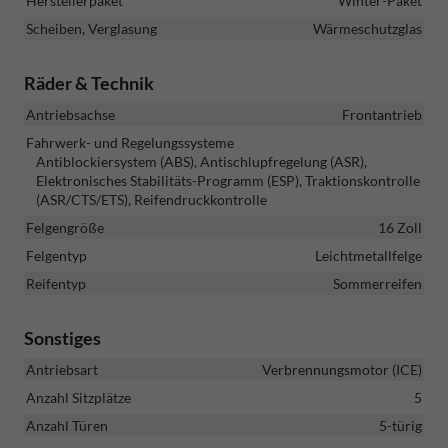
Herstellerpaket
Winter-Paket
Scheiben, Verglasung
Wärmeschutzglas
Räder & Technik
Antriebsachse
Frontantrieb
Fahrwerk- und Regelungssysteme
Antiblockiersystem (ABS), Antischlupfregelung (ASR),
Elektronisches Stabilitäts-Programm (ESP), Traktionskontrolle
(ASR/CTS/ETS), Reifendruckkontrolle
Felgengröße
16 Zoll
Felgentyp
Leichtmetallfelge
Reifentyp
Sommerreifen
Sonstiges
Antriebsart
Verbrennungsmotor (ICE)
Anzahl Sitzplätze
5
Anzahl Türen
5-türig