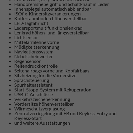
Handbremshebelgriff und Schaltknauf in Leder
Innenspiegel automatisch abblendbar
ISOfix-Kindersitzverankerungen
Kofferraumboden höhenverstellbar
LED-Tagfahrlicht
Ledersportmultifunktionslenkrad
Lenkrad höhen- und längsverstellbar
Lichtsensor
Mittelarmlehne vorne
Müdigkeitserkennung
Navigationssystem
Nebelscheinwerfer
Regensensor
Reifendruckkontrolle
Seitenairbags vorne und Kopfairbags
Sitzheizung für die Vordersitze
Sprachsteuerung
Spurhalteassistent
Start-Stopp-System mit Rekuperation
USB-C-Anschlüsse
Verkehrszeichenerkennung
Vordersitze höhenverstellbar
Wärmeschutzverglasung
Zentralverriegelung mit FB und Keyless-Entry und
Keyless-Start
und weitere Ausstattungen