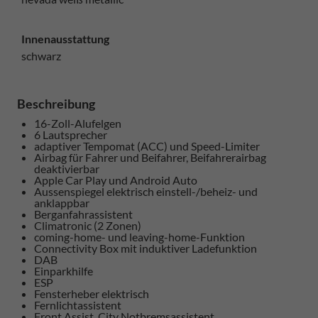
Innenausstattung
schwarz
Beschreibung
16-Zoll-Alufelgen
6 Lautsprecher
adaptiver Tempomat (ACC) und Speed-Limiter
Airbag für Fahrer und Beifahrer, Beifahrerairbag
deaktivierbar
Apple Car Play und Android Auto
Aussenspiegel elektrisch einstell-/beheiz- und
anklappbar
Berganfahrassistent
Climatronic (2 Zonen)
coming-home- und leaving-home-Funktion
Connectivity Box mit induktiver Ladefunktion
DAB
Einparkhilfe
ESP
Fensterheber elektrisch
Fernlichtassistent
Front Assist, City Notbremsassistent