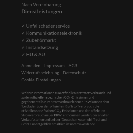
Nach Vereinbarung
Dienstleistungen
✓ Unfallschadenservice
✓ Kommunikationselektronik
✓ Zubehörmarkt
✓ Instandsetzung
✓ HU & AU
Anmelden
Impressum
AGB
Widerrufsbelehrung
Datenschutz
Cookie-Einstellungen
Weitere Informationen zum offiziellen Kraftstoffverbrauch und
zu den offiziellen spezifischen CO
-Emissionen und
2
gegebenenfalls zum Stromverbrauch neuer PKW können dem
'Leitfaden über den offiziellen Kraftstoffverbrauch, die
offiziellen spezifischen CO
-Emissionen und den offiziellen
2
Stromverbrauch neuer PKW' entnommen werden, der an allen
Verkaufsstellen und bei der 'Deutschen Automobil Treuhand
GmbH' unentgeltlich erhältlich ist unter www.dat.de.