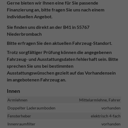
Gerne bieten wir Ihnen eine für Sie passende
Finanzierung an, bitte fragen Sie uns nach einem
individuellen Angebot.
Sie finden uns direkt an der B41 in 55767
Niederbrombach
Bitte erfragen Sie den aktuellen Fahrzeug-Standort.
Trotz sor
g
fältiger Prüfung können die angegebenen
Fahrzeug- und Ausstattun
g
sdaten fehlerhaft sein. Bitte
sprechen Sie uns bei bestimmten
Ausstattungswünschen gezielt auf
das Vorhandensein
im angebotenen Fahrzeug
an.
Innen
Armlehnen
Mittelarmlehne, Fahrer
Doppelter Laderaumboden
vorhanden
Fensterheber
elektrisch 4-fach
Innenraumfilter
vorhanden