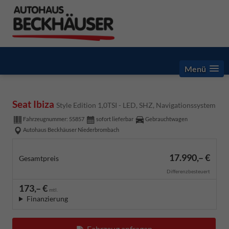
Menü
Seat Ibiza
Style Edition 1,0TSI - LED, SHZ, Navigationssystem
Fahrzeugnummer:
55857
sofort lieferbar
Gebrauchtwagen
Autohaus Beckhäuser Niederbrombach
17.990,– €
Gesamtpreis
Differenzbesteuert
173,– €
mtl.
Finanzierung
Fahrzeug anfragen