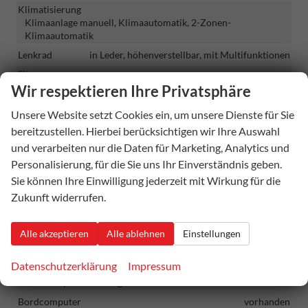
Klimatisierung
Klimaanlage manuell, Klimaautomatik, 2-Zonen-
Klimaautomatik
Lenkrad
in Leder, höhenverstellbar, mit Multifunktionen
Sitze
Isofix (Kindersitzbefestigung), Rücksitzbank hinten geteilt,
Wir respektieren Ihre Privatsphäre
Sitzheizung
Unsere Website setzt Cookies ein, um unsere Dienste für Sie
Sitze: Verstellbarkeit
bereitzustellen. Hierbei berücksichtigen wir Ihre Auswahl
Höhenverstellbarer Fahrer- und Beifahrersitz,
Höhenverstellbarer Beifahrersitz, Höhenverstellbarer
und verarbeiten nur die Daten für Marketing, Analytics und
Fahrersitz
Personalisierung, für die Sie uns Ihr Einverständnis geben.
Sie können Ihre Einwilligung jederzeit mit Wirkung für die
Infotainment & Kommunikation
Zukunft widerrufen.
Assistenzsysteme
Sprachsteuerung
Alle akzeptieren
Alle ablehnen
Einstellungen
Audioanlage
Radio, Schnittstelle USB, Digitalradio DAB, Farbdisplay,
Android Auto, Apple CarPlay, Touchscreen
Datenschutzerklärung
Impressum
Außentemperaturanzeige
vorhanden
Bordcomputer
vorhanden