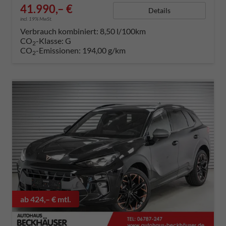
41.990,– €
Details
incl. 19% MwSt.
Verbrauch kombiniert:
8,50 l/100km
CO
-Klasse:
G
2
CO
-Emissionen:
194,00 g/km
2
ab 424,– € mtl.