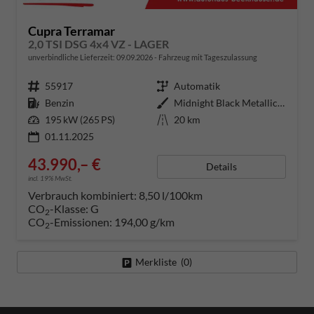
Cupra Terramar
2,0 TSI DSG 4x4 VZ - LAGER
unverbindliche Lieferzeit:
09.09.2026
Fahrzeug mit Tageszulassung
Fahrzeugnummer
55917
Getriebe
Automatik
Kraftstoff
Benzin
Außenfarbe
Midnight Black Metallic (0E)
Leistung
195 kW (265 PS)
Kilometerstand
20 km
01.11.2025
43.990,– €
Details
incl. 19% MwSt.
Verbrauch kombiniert:
8,50 l/100km
CO
-Klasse:
G
2
CO
-Emissionen:
194,00 g/km
2
Merkliste (
0
)