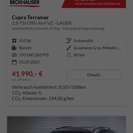
Cupra Terramar
2,0 TSI DSG 4x4 VZ - LAGER
unverbindliche Lieferzeit:
20 Tage
Fahrzeug mit Tageszulassung
Fahrzeugnummer
55536
Getriebe
Automatik
Kraftstoff
Benzin
Außenfarbe
Graphene Grau Metallic (R6)
Leistung
195 kW (265 PS)
Kilometerstand
80 km
01.09.2025
41.990,– €
Details
incl. 19% MwSt.
Verbrauch kombiniert:
8,50 l/100km
CO
-Klasse:
G
2
CO
-Emissionen:
194,00 g/km
2