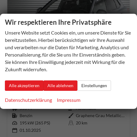
Wir respektieren Ihre Privatsphäre
Unsere Website setzt Cookies ein, um unsere Dienste für Sie
bereitzustellen. Hierbei berücksichtigen wir Ihre Auswahl
und verarbeiten nur die Daten für Marketing, Analytics und
ab 405,– € mtl.
Personalisierung, für die Sie uns Ihr Einverständnis geben.
Sie können Ihre Einwilligung jederzeit mit Wirkung für die
Zukunft widerrufen.
Cupra Terramar
Alle akzeptieren
Alle ablehnen
Einstellungen
2,0 TSI DSG 4x4 VZ - LAGER
unverbindliche Lieferzeit:
20 Tage
Fahrzeug mit Tageszulassung
Datenschutzerklärung
Impressum
Fahrzeugnummer
55544
Getriebe
Automatik
Kraftstoff
Benzin
Außenfarbe
Graphene Grau Metallic (R6)
Leistung
195 kW (265 PS)
Kilometerstand
20 km
01.10.2025