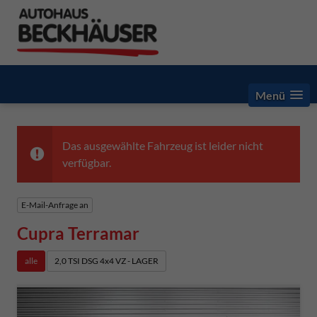
Menü
Das ausgewählte Fahrzeug ist leider nicht
verfügbar.
E-Mail-Anfrage an
Cupra Terramar
alle
2,0 TSI DSG 4x4 VZ - LAGER