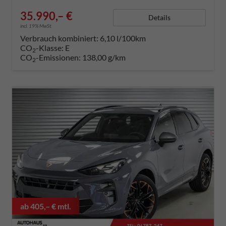
35.990,– €
Details
incl. 19% MwSt.
Verbrauch kombiniert:
6,10 l/100km
CO
-Klasse:
E
2
CO
-Emissionen:
138,00 g/km
2
ab 405,– € mtl.