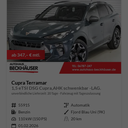
ab 347,– € mtl.
Cupra Terramar
1,5 eTSI DSG Cupra,AHK schwenkbar -LAG.
unverbindliche Lieferzeit:
20 Tage
Fahrzeug mit Tageszulassung
Fahrzeugnummer
55915
Getriebe
Automatik
Kraftstoff
Benzin
Außenfarbe
Fjord Blau Uni (9K)
Leistung
110 kW (150 PS)
Kilometerstand
20 km
01.02.2026