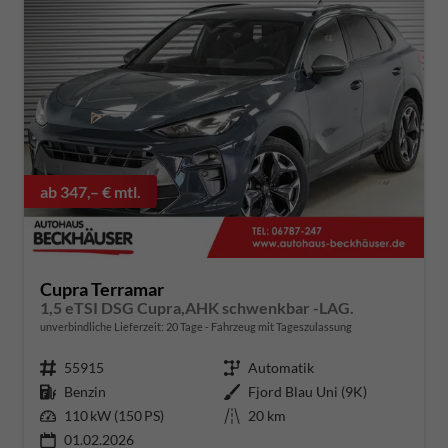
ab 347,– € mtl.
Cupra Terramar
1,5 eTSI DSG Cupra,AHK schwenkbar -LAG.
unverbindliche Lieferzeit:
20 Tage
Fahrzeug mit Tageszulassung
Fahrzeugnummer
55915
Getriebe
Automatik
Kraftstoff
Benzin
Außenfarbe
Fjord Blau Uni (9K)
Leistung
110 kW (150 PS)
Kilometerstand
20 km
01.02.2026