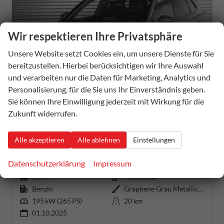
Wir respektieren Ihre Privatsphäre
Unsere Website setzt Cookies ein, um unsere Dienste für Sie
bereitzustellen. Hierbei berücksichtigen wir Ihre Auswahl
und verarbeiten nur die Daten für Marketing, Analytics und
ab 405,– € mtl.
Personalisierung, für die Sie uns Ihr Einverständnis geben.
Sie können Ihre Einwilligung jederzeit mit Wirkung für die
Zukunft widerrufen.
Cupra Terramar
Alle akzeptieren
Alle ablehnen
Einstellungen
2,0 TSI DSG 4x4 VZ - LAGER
unverbindliche Lieferzeit:
20 Tage
Fahrzeug mit Tageszulassung
Datenschutzerklärung
Impressum
Fahrzeugnummer
55544
Getriebe
Automatik
Kraftstoff
Benzin
Außenfarbe
Graphene Grau Metallic (R6)
Leistung
195 kW (265 PS)
Kilometerstand
20 km
01.10.2025