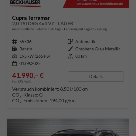
Cupra Terramar
2,0 TSI DSG 4x4 VZ - LAGER
unverbindliche Lieferzeit:
20 Tage
Fahrzeug mit Tageszulassung
Fahrzeugnummer
55536
Getriebe
Automatik
Kraftstoff
Benzin
Außenfarbe
Graphene Grau Metallic (R6)
Leistung
195 kW (265 PS)
Kilometerstand
80 km
01.09.2025
41.990,– €
Details
incl. 19% MwSt.
Verbrauch kombiniert:
8,50 l/100km
CO
-Klasse:
G
2
CO
-Emissionen:
194,00 g/km
2