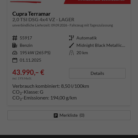
Cupra Terramar
2,0 TSI DSG 4x4 VZ - LAGER
unverbindliche Lieferzeit:
09.09.2026
Fahrzeug mit Tageszulassung
Fahrzeugnummer
55917
Getriebe
Automatik
Kraftstoff
Benzin
Außenfarbe
Midnight Black Metallic (0E)
Leistung
195 kW (265 PS)
Kilometerstand
20 km
01.11.2025
43.990,– €
Details
incl. 19% MwSt.
Verbrauch kombiniert:
8,50 l/100km
CO
-Klasse:
G
2
CO
-Emissionen:
194,00 g/km
2
Merkliste (
0
)