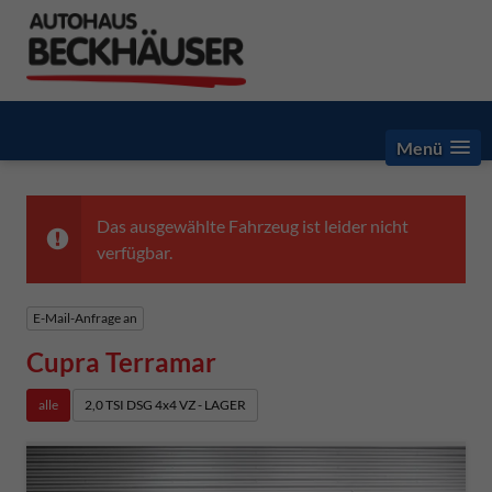
Menü
Das ausgewählte Fahrzeug ist leider nicht
verfügbar.
E-Mail-Anfrage an
Cupra Terramar
alle
2,0 TSI DSG 4x4 VZ - LAGER