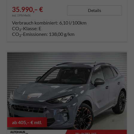
35.990,– €
Details
incl. 19% MwSt.
Verbrauch kombiniert:
6,10 l/100km
CO
-Klasse:
E
2
CO
-Emissionen:
138,00 g/km
2
ab 405,– € mtl.