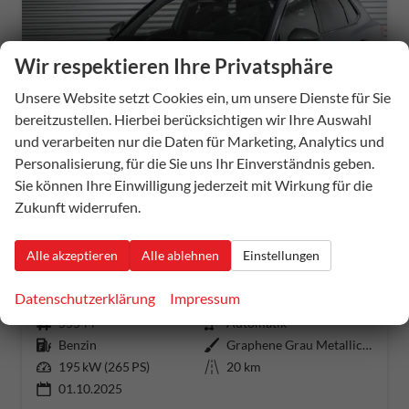
Wir respektieren Ihre Privatsphäre
Unsere Website setzt Cookies ein, um unsere Dienste für Sie
bereitzustellen. Hierbei berücksichtigen wir Ihre Auswahl
und verarbeiten nur die Daten für Marketing, Analytics und
ab 405,– € mtl.
Personalisierung, für die Sie uns Ihr Einverständnis geben.
Sie können Ihre Einwilligung jederzeit mit Wirkung für die
Zukunft widerrufen.
Cupra Terramar
Alle akzeptieren
Alle ablehnen
Einstellungen
2,0 TSI DSG 4x4 VZ - LAGER
unverbindliche Lieferzeit:
20 Tage
Fahrzeug mit Tageszulassung
Datenschutzerklärung
Impressum
Fahrzeugnummer
55544
Getriebe
Automatik
Kraftstoff
Benzin
Außenfarbe
Graphene Grau Metallic (R6)
Leistung
195 kW (265 PS)
Kilometerstand
20 km
01.10.2025