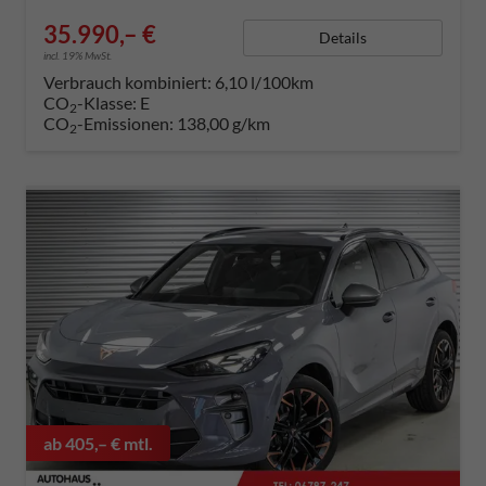
35.990,– €
Details
incl. 19% MwSt.
Verbrauch kombiniert:
6,10 l/100km
CO
-Klasse:
E
2
CO
-Emissionen:
138,00 g/km
2
ab 405,– € mtl.