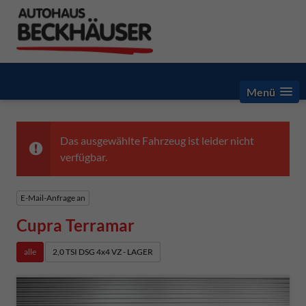
Menü
Das ausgewählte Fahrzeug ist leider nicht
verfügbar.
E-Mail-Anfrage an
Cupra Terramar
alle
2,0 TSI DSG 4x4 VZ - LAGER