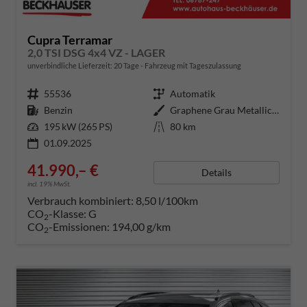
Cupra Terramar
2,0 TSI DSG 4x4 VZ - LAGER
unverbindliche Lieferzeit:
20 Tage
Fahrzeug mit Tageszulassung
Fahrzeugnummer
55536
Getriebe
Automatik
Kraftstoff
Benzin
Außenfarbe
Graphene Grau Metallic (R6)
Leistung
195 kW (265 PS)
Kilometerstand
80 km
01.09.2025
41.990,– €
Details
incl. 19% MwSt.
Verbrauch kombiniert:
8,50 l/100km
CO
-Klasse:
G
2
CO
-Emissionen:
194,00 g/km
2