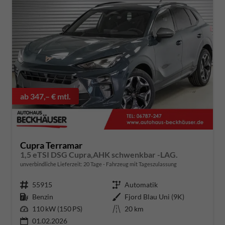
ab 347,– € mtl.
Cupra Terramar
1,5 eTSI DSG Cupra,AHK schwenkbar -LAG.
unverbindliche Lieferzeit:
20 Tage
Fahrzeug mit Tageszulassung
Fahrzeugnummer
55915
Getriebe
Automatik
Kraftstoff
Benzin
Außenfarbe
Fjord Blau Uni (9K)
Leistung
110 kW (150 PS)
Kilometerstand
20 km
01.02.2026