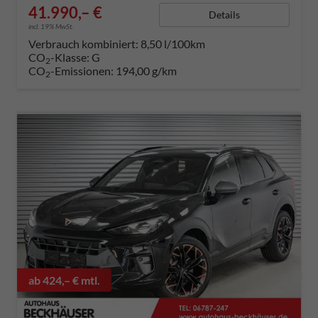
41.990,– €
Details
incl. 19% MwSt.
Verbrauch kombiniert:
8,50 l/100km
CO
-Klasse:
G
2
CO
-Emissionen:
194,00 g/km
2
ab 424,– € mtl.