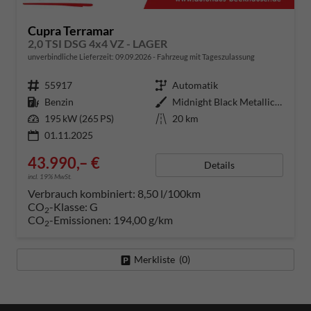
Cupra Terramar
2,0 TSI DSG 4x4 VZ - LAGER
unverbindliche Lieferzeit:
09.09.2026
Fahrzeug mit Tageszulassung
Fahrzeugnummer
55917
Getriebe
Automatik
Kraftstoff
Benzin
Außenfarbe
Midnight Black Metallic (0E)
Leistung
195 kW (265 PS)
Kilometerstand
20 km
01.11.2025
43.990,– €
Details
incl. 19% MwSt.
Verbrauch kombiniert:
8,50 l/100km
CO
-Klasse:
G
2
CO
-Emissionen:
194,00 g/km
2
Merkliste (
0
)