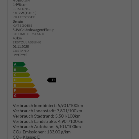
HUBRAUM
1.498 ccm
LEISTUNG
110 kW (150 PS)
KRAFTSTOFF
Benzin
KATEGORIE
SUV/Geländewagen/Pickup
KILOMETERSTAND
40 km
ERSTZULASSUNG
01.11.2025
ZUSTAND
unfallfrei
Verbrauch kombiniert:
5,90 l/100km
Verbrauch Innenstadt:
7,80 l/100km
Verbrauch Stadtrand:
5,50 l/100km
Verbrauch Landstraße:
4,90 l/100km
Verbrauch Autobahn:
6,10 l/100km
CO
-Emissionen:
133,00 g/km
2
CO
-Klasse:
D
2