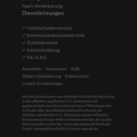
Nach Vereinbarung
Dienstleistungen
✓ Unfallschadenservice
✓ Kommunikationselektronik
✓ Zubehörmarkt
✓ Instandsetzung
✓ HU & AU
Anmelden
Impressum
AGB
Widerrufsbelehrung
Datenschutz
Cookie-Einstellungen
Weitere Informationen zum offiziellen Kraftstoffverbrauch und
zu den offiziellen spezifischen CO
-Emissionen und
2
gegebenenfalls zum Stromverbrauch neuer PKW können dem
'Leitfaden über den offiziellen Kraftstoffverbrauch, die
offiziellen spezifischen CO
-Emissionen und den offiziellen
2
Stromverbrauch neuer PKW' entnommen werden, der an allen
Verkaufsstellen und bei der 'Deutschen Automobil Treuhand
GmbH' unentgeltlich erhältlich ist unter www.dat.de.