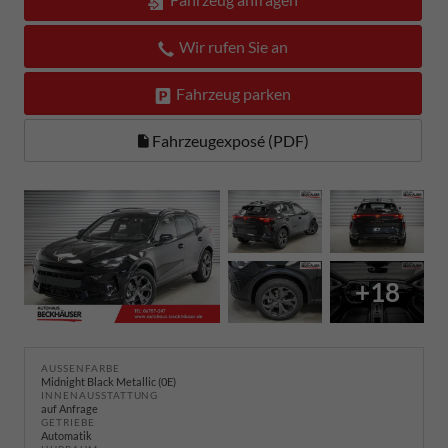
Wir rufen Sie an
Fahrzeug parken
Fahrzeugexposé (PDF)
+18
AUSSENFARBE
Midnight Black Metallic (0E)
INNENAUSSTATTUNG
auf Anfrage
GETRIEBE
Automatik