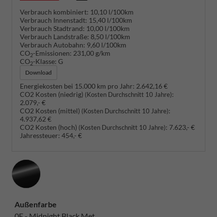
Verbrauch kombiniert:
10,10 l/100km
Verbrauch Innenstadt:
15,40 l/100km
Verbrauch Stadtrand:
10,00 l/100km
Verbrauch Landstraße:
8,50 l/100km
Verbrauch Autobahn:
9,60 l/100km
CO
-Emissionen:
231,00 g/km
2
CO
-Klasse:
G
2
Download
Energiekosten bei 15.000 km pro Jahr:
2.642,16 €
CO2 Kosten (niedrig)
:
(Kosten Durchschnitt 10 Jahre)
2.079,- €
CO2 Kosten (mittel)
:
(Kosten Durchschnitt 10 Jahre)
4.937,62 €
CO2 Kosten (hoch)
:
7.623,- €
(Kosten Durchschnitt 10 Jahre)
Jahressteuer:
454,- €
Außenfarbe
0E - Midnight Black Met.