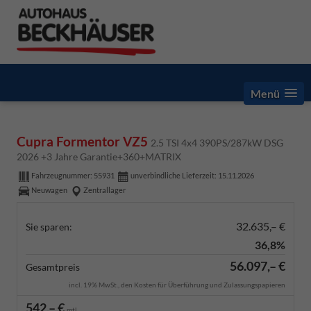
Menü
Cupra Formentor VZ5
2.5 TSI 4x4 390PS/287kW DSG
2026 +3 Jahre Garantie+360+MATRIX
Fahrzeugnummer:
55931
unverbindliche Lieferzeit:
15.11.2026
Neuwagen
Zentrallager
32.635,– €
Sie sparen:
36,8%
56.097,– €
Gesamtpreis
incl. 19% MwSt., den Kosten für Überführung und Zulassungspapieren
542,– €
mtl.