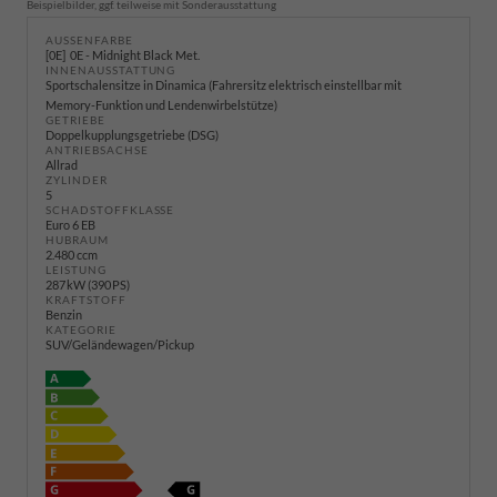
Beispielbilder, ggf. teilweise mit Sonderausstattung
AUSSENFARBE
0E
0E - Midnight Black Met.
INNENAUSSTATTUNG
Sportschalensitze in Dinamica (Fahrersitz elektrisch einstellbar mit
Memory-Funktion und Lendenwirbelstütze)
GETRIEBE
Doppelkupplungsgetriebe (DSG)
ANTRIEBSACHSE
Allrad
ZYLINDER
5
SCHADSTOFFKLASSE
Euro 6 EB
HUBRAUM
2.480 ccm
LEISTUNG
287 kW (390 PS)
KRAFTSTOFF
Benzin
KATEGORIE
SUV/Geländewagen/Pickup