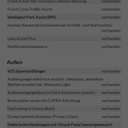
Front Assist inkl. Forward Collision Warning
vorhanden
Front Cross Traffic Assist
vorhanden
Intelligent Park Assist (IPA)
vorhanden
Keyless Advanced (schlüsselloses Schließ- und Startsystem)
vorhanden
Lane Assist Plus
vorhanden
Multifunktionskamera
vorhanden
Außen
VZ5 Sportstoßfänger
vorhanden
Außenspiegel elektrisch einstell-, beheizbar, absenkbar
(Beifahrerseite) inkl. Welcome Light
vorhanden
Außenspiegelgehäuse in Dark Aluminium lackiert
vorhanden
Bremssättel vorne mit CUPRA Schriftzug
vorhanden
Dachreling in Glossy Black
vorhanden
Dunkel getönte Scheiben (Privacy Glass)
vorhanden
Elektrische Heckklappe mit Virtual Pedal (sensorgesteuert)