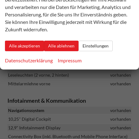
und verarbeiten nur die Daten für Marketing, Analytics und
Beleuchtete CUPRA Einstiegsleisten
vorhanden
Personalisierung, für die Sie uns Ihr Einverständnis geben.
Climatronic 3-Zonen-Klimaautomatik
vorhanden
Sie können Ihre Einwilligung jederzeit mit Wirkung für die
CUPRA Multifunktionslenkrad beheizbar mit Satellitentasten
Zukunft widerrufen.
vorhanden
Dachhimmel in Schwarz
vorhanden
Alle akzeptieren
Alle ablehnen
Einstellungen
Fahrprofilauswahl (Driver Profile Selection)
vorhanden
Gepäckraum mit doppeltem Ladeboden
vorhanden
Datenschutzerklärung
Impressum
Innenspiegel automatisch abblendend
vorhanden
Leseleuchten (2 vorne, 2 hinten)
vorhanden
Mittelarmlehne vorne
vorhanden
Infotainment & Kommunikation
Navigationssystem
vorhanden
10,25" Digital Cockpit
vorhanden
12,9" Infotainment-Display
vorhanden
Connectivity Box (inkl. Bluetooth und Mobile Phone Interface)